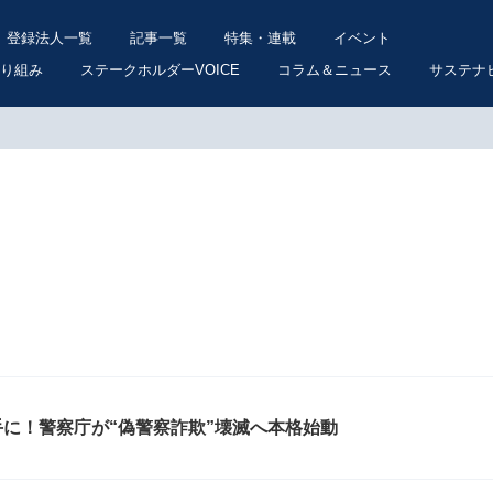
登録法人一覧
記事一覧
特集・連載
イベント
り組み
ステークホルダーVOICE
コラム＆ニュース
サステナ
の手に！警察庁が“偽警察詐欺”壊滅へ本格始動