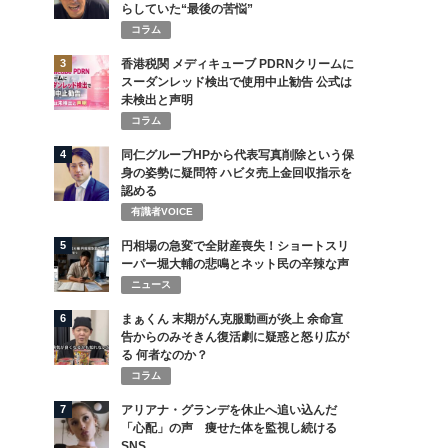
らしていた“最後の苦悩”
コラム
3
香港税関 メディキューブ PDRNクリームに
スーダンレッド検出で使用中止勧告 公式は
未検出と声明
コラム
4
同仁グループHPから代表写真削除という保
身の姿勢に疑問符 ハビタ売上金回収指示を
認める
有識者VOICE
5
円相場の急変で全財産喪失！ショートスリ
ーパー堀大輔の悲鳴とネット民の辛辣な声
ニュース
6
まぁくん 末期がん克服動画が炎上 余命宣
告からのみそきん復活劇に疑惑と怒り広が
る 何者なのか？
コラム
7
アリアナ・グランデを休止へ追い込んだ
「心配」の声 痩せた体を監視し続ける
SNS