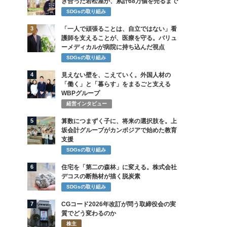
き合った若松屋が、累計68万個を売るまで
SDGsの取り組み
3
「一人で頑張ることは、自立ではない」看
護師を支えることが、医療を守る。バリュ
ーメディカルが病院に持ち込んだ視点
SDGsの取り組み
4
見えない壁を、こえていく。外国人材の
「働く」と「暮らす」をまるごと支える
WBPグループ
経営インタビュー
5
算数につまずく子に、将来の選択肢を。上
坂会計グループがカンボジアで始めた教育
支援
SDGsの取り組み
6
住宅を「第二の森林」に変える。株式会社
デコスの断熱材が描く脱炭素
SDGsの取り組み
7
CGコード2026年改訂が問う取締役会の実
質でどう変わるのか
株主