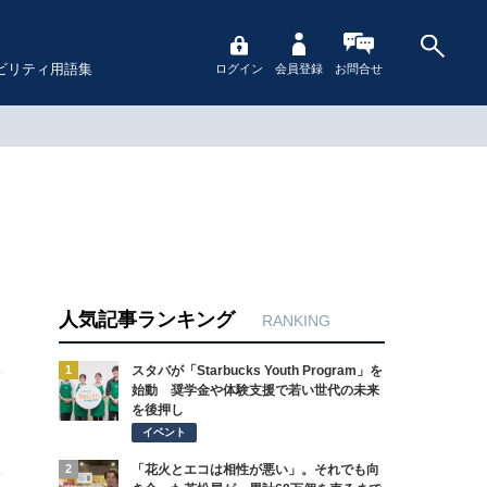
ビリティ用語集
ログイン
会員登録
お問合せ
人気記事ランキング
RANKING
1
スタバが「Starbucks Youth Program」を
始動 奨学金や体験支援で若い世代の未来
を後押し
イベント
2
「花火とエコは相性が悪い」。それでも向