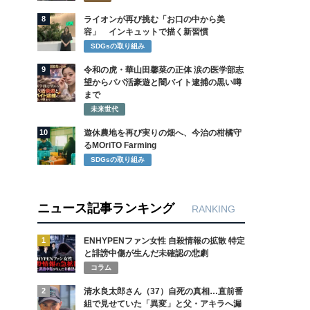
8
ライオンが再び挑む「お口の中から美
容」 インキュットで描く新習慣
SDGsの取り組み
9
令和の虎・華山田馨菜の正体 涙の医学部志
望からパパ活豪遊と闇バイト逮捕の黒い噂
まで
未来世代
10
遊休農地を再び実りの畑へ、今治の柑橘守
るMOriTO Farming
SDGsの取り組み
ニュース記事ランキング
RANKING
1
ENHYPENファン女性 自殺情報の拡散 特定
と誹謗中傷が生んだ未確認の悲劇
コラム
2
清水良太郎さん（37）自死の真相…直前番
組で見せていた「異変」と父・アキラへ漏