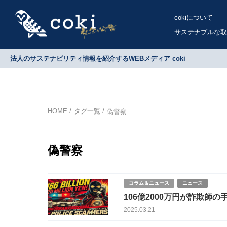
cokiについて
サステナブルな取
法人のサステナビリティ情報を紹介するWEBメディア coki
HOME
タグ一覧
偽警察
偽警察
コラム＆ニュース
ニュース
106億2000万円が詐欺師
2025.03.21