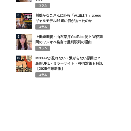
コラム
8
川端かなこさんに訃報「死因は？」元egg
ギャルモデル36歳に何があったのか
コラム
9
上田綺世妻・由布菜月YouTube炎上 W杯期
間のワンオペ発言で批判殺到の理由
コラム
10
MissAVが見れない・繋がらない原因は？
最新URL・ミラーサイト・VPN対策も解説
【2025年最新版】
コラム