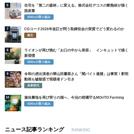
6
住宅を「第二の森林」に変える。株式会社デコスの断熱材が描く
脱炭素
SDGsの取り組み
7
CGコード2026年改訂が問う取締役会の実質でどう変わるのか
株主
8
ライオンが再び挑む「お口の中から美容」 インキュットで描く
新習慣
SDGsの取り組み
9
令和の虎出演者の華山田馨菜さん「闇バイト逮捕」は事実！釈明
動画も嘘疑惑で視聴者ドン引き
未来世代
10
遊休農地を再び実りの畑へ、今治の柑橘守るMOriTO Farming
SDGsの取り組み
ニュース記事ランキング
RANKING