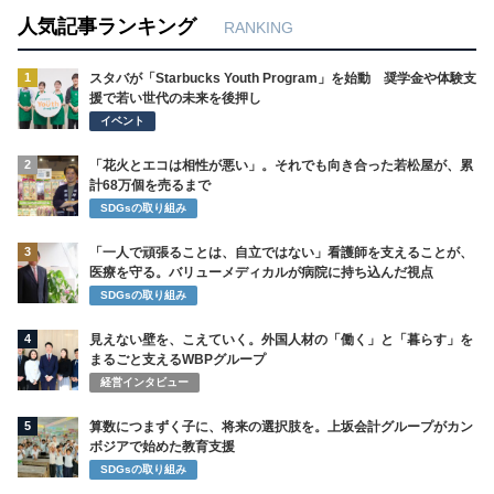
人気記事ランキング
RANKING
1
スタバが「Starbucks Youth Program」を始動 奨学金や体験支
援で若い世代の未来を後押し
イベント
2
「花火とエコは相性が悪い」。それでも向き合った若松屋が、累
計68万個を売るまで
SDGsの取り組み
3
「一人で頑張ることは、自立ではない」看護師を支えることが、
医療を守る。バリューメディカルが病院に持ち込んだ視点
SDGsの取り組み
4
見えない壁を、こえていく。外国人材の「働く」と「暮らす」を
まるごと支えるWBPグループ
経営インタビュー
5
算数につまずく子に、将来の選択肢を。上坂会計グループがカン
ボジアで始めた教育支援
SDGsの取り組み