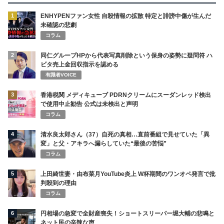
1
ENHYPENファン女性 自殺情報の拡散 特定と誹謗中傷が生んだ
未確認の悲劇
コラム
2
同仁グループHPから代表写真削除という保身の姿勢に疑問符 ハ
ビタ売上金回収指示を認める
有識者VOICE
3
香港税関 メディキューブ PDRNクリームにスーダンレッド検出
で使用中止勧告 公式は未検出と声明
コラム
4
清水良太郎さん（37）自死の真相…直前番組で見せていた「異
変」と父・アキラへ漏らしていた“最後の苦悩”
コラム
5
上田綺世妻・由布菜月YouTube炎上 W杯期間のワンオペ発言で批
判殺到の理由
コラム
6
円相場の急変で全財産喪失！ショートスリーパー堀大輔の悲鳴と
ネット民の辛辣な声