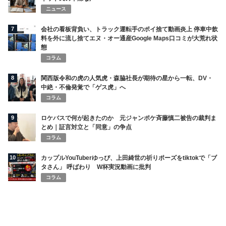
ニュース
7
会社の看板背負い、トラック運転手のポイ捨て動画炎上 停車中飲
料を外に流し捨てエヌ・オー通産Google Maps口コミが大荒れ状
態
コラム
8
関西版令和の虎の人気虎・森脇社長が期待の星から一転、DV・
中絶・不倫発覚で「ゲス虎」へ
コラム
9
ロケバスで何が起きたのか 元ジャンポケ斉藤慎二被告の裁判ま
とめ｜証言対立と「同意」の争点
コラム
10
カップルYouTuberゆっぴ、上田綺世の祈りポーズをtiktokで「ブ
タさん」 呼ばわり W杯実況動画に批判
コラム