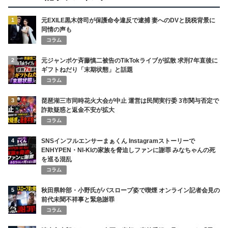
1
元EXILE黒木啓司が保護命令違反で逮捕 妻へのDVと脱税背景に
同情の声も
コラム
2
元ジャンポケ斉藤慎二被告のTikTokライブが拡散 求刑7年直後に
ギフトねだり「末期状態」と話題
コラム
3
琵琶湖三市同時花火大会が中止 運営は民間実行委 3市関与否定で
詐欺疑惑と返金不安が拡大
コラム
4
SNSインフルエンサーまぁくん Instagramストーリーで
ENHYPEN・NI-KIの家族を脅迫しファンに謝罪 みなちゃんの死
を巡る混乱
コラム
5
秋田県幹部・小野氏がバスローブ姿で喫煙 オンライン記者会見の
前代未聞不祥事と緊急謝罪
コラム