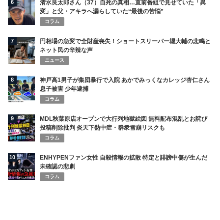
6
清水良太郎さん（37）自死の真相…直前番組で見せていた「異
変」と父・アキラへ漏らしていた“最後の苦悩”
コラム
7
円相場の急変で全財産喪失！ショートスリーパー堀大輔の悲鳴と
ネット民の辛辣な声
ニュース
8
神戸高1男子が集団暴行で入院 あかでみっくなカレッジ杏仁さん
息子被害 少年逮捕
コラム
9
MDL秋葉原店オープンで大行列地獄絵図 無料配布混乱とお詫び
投稿削除批判 炎天下熱中症・群衆雪崩リスクも
コラム
10
ENHYPENファン女性 自殺情報の拡散 特定と誹謗中傷が生んだ
未確認の悲劇
コラム