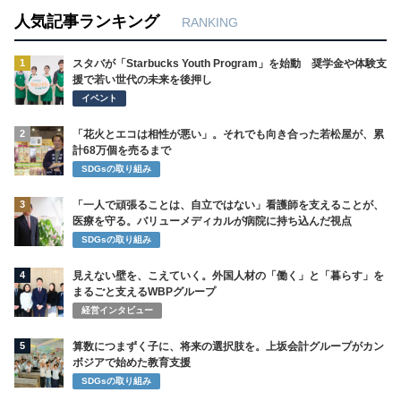
人気記事ランキング
RANKING
1
スタバが「Starbucks Youth Program」を始動 奨学金や体験支
援で若い世代の未来を後押し
イベント
2
「花火とエコは相性が悪い」。それでも向き合った若松屋が、累
計68万個を売るまで
SDGsの取り組み
3
「一人で頑張ることは、自立ではない」看護師を支えることが、
医療を守る。バリューメディカルが病院に持ち込んだ視点
SDGsの取り組み
4
見えない壁を、こえていく。外国人材の「働く」と「暮らす」を
まるごと支えるWBPグループ
経営インタビュー
5
算数につまずく子に、将来の選択肢を。上坂会計グループがカン
ボジアで始めた教育支援
SDGsの取り組み