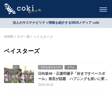
法人のサステナビリティ情報を紹介するWEBメディア coki
HOME
タグ一覧
ベイスターズ
ベイスターズ
コラム＆ニュース
コラム
日向坂46・正源司陽子「好きですベースボ
ール」発言が話題 ハプニングも笑いに変え
た19歳の胆力に称賛の声
2026.06.02