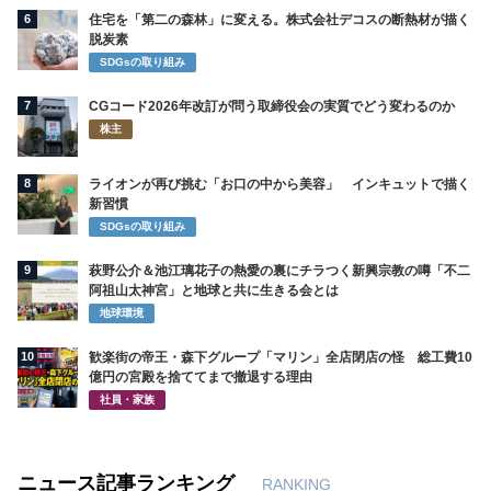
6
住宅を「第二の森林」に変える。株式会社デコスの断熱材が描く
脱炭素
SDGsの取り組み
7
CGコード2026年改訂が問う取締役会の実質でどう変わるのか
株主
8
ライオンが再び挑む「お口の中から美容」 インキュットで描く
新習慣
SDGsの取り組み
9
萩野公介＆池江璃花子の熱愛の裏にチラつく新興宗教の噂「不二
阿祖山太神宮」と地球と共に生きる会とは
地球環境
10
歓楽街の帝王・森下グループ「マリン」全店閉店の怪 総工費10
億円の宮殿を捨ててまで撤退する理由
社員・家族
ニュース記事ランキング
RANKING