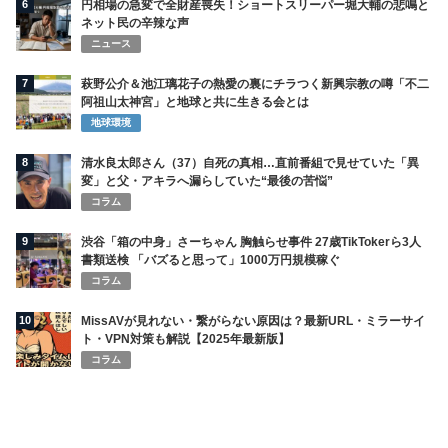
6
円相場の急変で全財産喪失！ショートスリーパー堀大輔の悲鳴と
ネット民の辛辣な声
ニュース
7
萩野公介＆池江璃花子の熱愛の裏にチラつく新興宗教の噂「不二
阿祖山太神宮」と地球と共に生きる会とは
地球環境
8
清水良太郎さん（37）自死の真相…直前番組で見せていた「異
変」と父・アキラへ漏らしていた“最後の苦悩”
コラム
9
渋谷「箱の中身」さーちゃん 胸触らせ事件 27歳TikTokerら3人
書類送検 「バズると思って」1000万円規模稼ぐ
コラム
10
MissAVが見れない・繋がらない原因は？最新URL・ミラーサイ
ト・VPN対策も解説【2025年最新版】
コラム