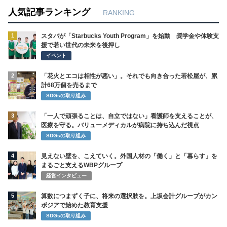
人気記事ランキング
RANKING
1
スタバが「Starbucks Youth Program」を始動 奨学金や体験支
援で若い世代の未来を後押し
イベント
2
「花火とエコは相性が悪い」。それでも向き合った若松屋が、累
計68万個を売るまで
SDGsの取り組み
3
「一人で頑張ることは、自立ではない」看護師を支えることが、
医療を守る。バリューメディカルが病院に持ち込んだ視点
SDGsの取り組み
4
見えない壁を、こえていく。外国人材の「働く」と「暮らす」を
まるごと支えるWBPグループ
経営インタビュー
5
算数につまずく子に、将来の選択肢を。上坂会計グループがカン
ボジアで始めた教育支援
SDGsの取り組み