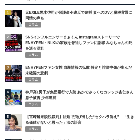
1
元EXILE黒木啓司が保護命令違反で逮捕 妻へのDVと脱税背景に
同情の声も
コラム
2
SNSインフルエンサーまぁくん Instagramストーリーで
ENHYPEN・NI-KIの家族を脅迫しファンに謝罪 みなちゃんの死
を巡る混乱
コラム
3
ENHYPENファン女性 自殺情報の拡散 特定と誹謗中傷が生んだ
未確認の悲劇
コラム
4
神戸高1男子が集団暴行で入院 あかでみっくなカレッジ杏仁さん
息子被害 少年逮捕
コラム
5
【宮崎麗果脱税裁判】法廷で飛び出した“セクハラ訴え” 「生き
る価値がないと思った」涙の証言
コラム