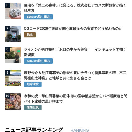
6
住宅を「第二の森林」に変える。株式会社デコスの断熱材が描く
脱炭素
SDGsの取り組み
7
CGコード2026年改訂が問う取締役会の実質でどう変わるのか
株主
8
ライオンが再び挑む「お口の中から美容」 インキュットで描く
新習慣
SDGsの取り組み
9
萩野公介＆池江璃花子の熱愛の裏にチラつく新興宗教の噂「不二
阿祖山太神宮」と地球と共に生きる会とは
地球環境
10
令和の虎・華山田馨菜の正体 涙の医学部志望からパパ活豪遊と闇
バイト逮捕の黒い噂まで
未来世代
ニュース記事ランキング
RANKING