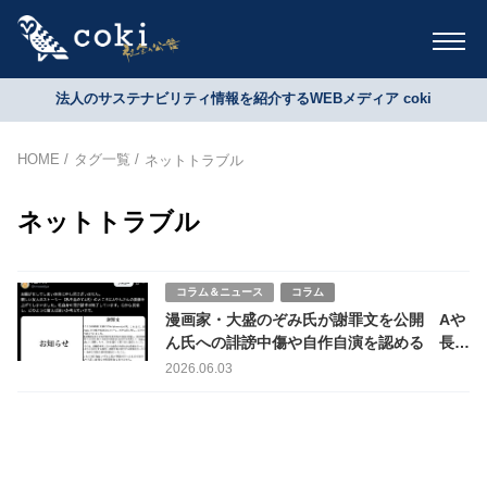
法人のサステナビリティ情報を紹介するWEBメディア coki
HOME
タグ一覧
ネットトラブル
ネットトラブル
コラム＆ニュース
コラム
漫画家・大盛のぞみ氏が謝罪文を公開 Aや
ん氏への誹謗中傷や自作自演を認める 長期
化した騒動は何を残したのか
2026.06.03