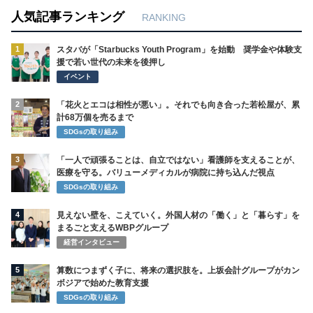
人気記事ランキング
RANKING
1
スタバが「Starbucks Youth Program」を始動 奨学金や体験支
援で若い世代の未来を後押し
イベント
2
「花火とエコは相性が悪い」。それでも向き合った若松屋が、累
計68万個を売るまで
SDGsの取り組み
3
「一人で頑張ることは、自立ではない」看護師を支えることが、
医療を守る。バリューメディカルが病院に持ち込んだ視点
SDGsの取り組み
4
見えない壁を、こえていく。外国人材の「働く」と「暮らす」を
まるごと支えるWBPグループ
経営インタビュー
5
算数につまずく子に、将来の選択肢を。上坂会計グループがカン
ボジアで始めた教育支援
SDGsの取り組み