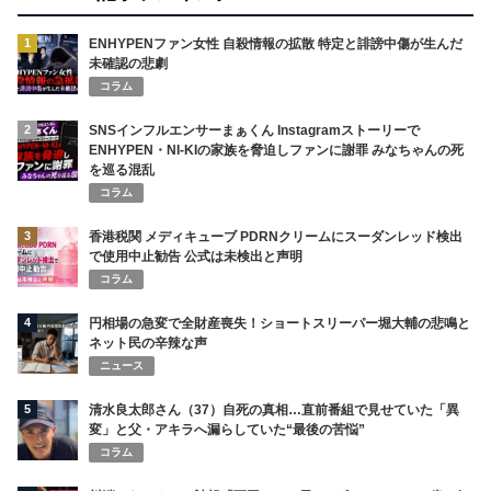
1
ENHYPENファン女性 自殺情報の拡散 特定と誹謗中傷が生んだ
未確認の悲劇
コラム
2
SNSインフルエンサーまぁくん Instagramストーリーで
ENHYPEN・NI-KIの家族を脅迫しファンに謝罪 みなちゃんの死
を巡る混乱
コラム
3
香港税関 メディキューブ PDRNクリームにスーダンレッド検出
で使用中止勧告 公式は未検出と声明
コラム
4
円相場の急変で全財産喪失！ショートスリーパー堀大輔の悲鳴と
ネット民の辛辣な声
ニュース
5
清水良太郎さん（37）自死の真相…直前番組で見せていた「異
変」と父・アキラへ漏らしていた“最後の苦悩”
コラム