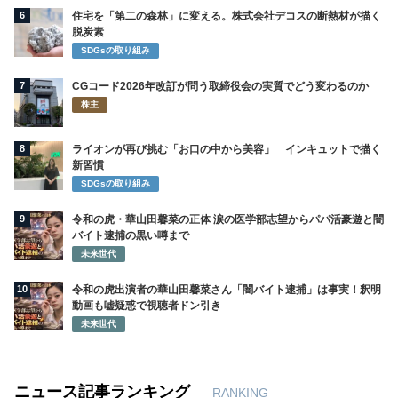
6
住宅を「第二の森林」に変える。株式会社デコスの断熱材が描く
脱炭素
SDGsの取り組み
7
CGコード2026年改訂が問う取締役会の実質でどう変わるのか
株主
8
ライオンが再び挑む「お口の中から美容」 インキュットで描く
新習慣
SDGsの取り組み
9
令和の虎・華山田馨菜の正体 涙の医学部志望からパパ活豪遊と闇
バイト逮捕の黒い噂まで
未来世代
10
令和の虎出演者の華山田馨菜さん「闇バイト逮捕」は事実！釈明
動画も嘘疑惑で視聴者ドン引き
未来世代
ニュース記事ランキング
RANKING