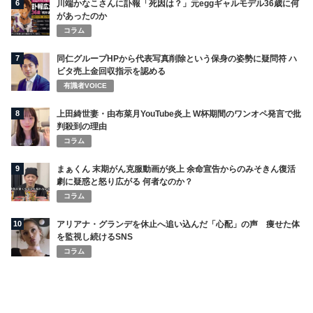
6
川端かなこさんに訃報「死因は？」元eggギャルモデル36歳に何
があったのか
コラム
7
同仁グループHPから代表写真削除という保身の姿勢に疑問符 ハ
ビタ売上金回収指示を認める
有識者VOICE
8
上田綺世妻・由布菜月YouTube炎上 W杯期間のワンオペ発言で批
判殺到の理由
コラム
9
まぁくん 末期がん克服動画が炎上 余命宣告からのみそきん復活
劇に疑惑と怒り広がる 何者なのか？
コラム
10
アリアナ・グランデを休止へ追い込んだ「心配」の声 痩せた体
を監視し続けるSNS
コラム