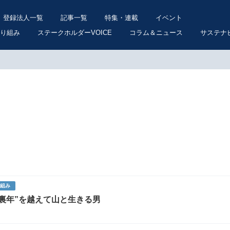
登録法人一覧
記事一覧
特集・連載
イベント
り組み
ステークホルダーVOICE
コラム＆ニュース
サステナ
り組み
裏年”を越えて山と生きる男