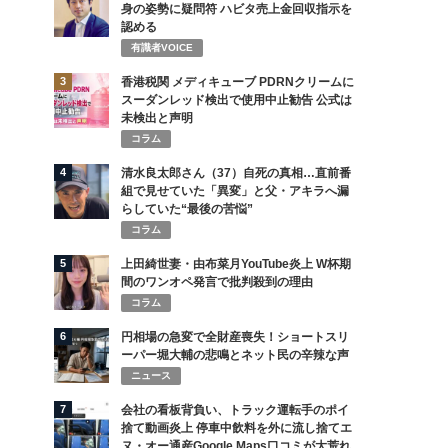
身の姿勢に疑問符 ハビタ売上金回収指示を
認める
有識者VOICE
3
香港税関 メディキューブ PDRNクリームに
スーダンレッド検出で使用中止勧告 公式は
未検出と声明
コラム
4
清水良太郎さん（37）自死の真相…直前番
組で見せていた「異変」と父・アキラへ漏
らしていた“最後の苦悩”
コラム
5
上田綺世妻・由布菜月YouTube炎上 W杯期
間のワンオペ発言で批判殺到の理由
コラム
6
円相場の急変で全財産喪失！ショートスリ
ーパー堀大輔の悲鳴とネット民の辛辣な声
ニュース
7
会社の看板背負い、トラック運転手のポイ
捨て動画炎上 停車中飲料を外に流し捨てエ
ヌ・オー通産Google Maps口コミが大荒れ