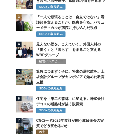
き合った若松屋が、累計68万個を売るまで
SDGsの取り組み
3
「一人で頑張ることは、自立ではない」看
護師を支えることが、医療を守る。バリュ
ーメディカルが病院に持ち込んだ視点
SDGsの取り組み
4
見えない壁を、こえていく。外国人材の
「働く」と「暮らす」をまるごと支える
WBPグループ
経営インタビュー
5
算数につまずく子に、将来の選択肢を。上
坂会計グループがカンボジアで始めた教育
支援
SDGsの取り組み
6
住宅を「第二の森林」に変える。株式会社
デコスの断熱材が描く脱炭素
SDGsの取り組み
7
CGコード2026年改訂が問う取締役会の実
質でどう変わるのか
株主