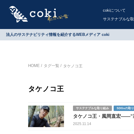
cokiについて
サステナブルな取
法人のサステナビリティ情報を紹介するWEBメディア coki
HOME
タグ一覧
タケノコ王
タケノコ王
サステナブルな取り組み
SDGsの取
タケノコ王・風岡直宏――“
2025.11.14