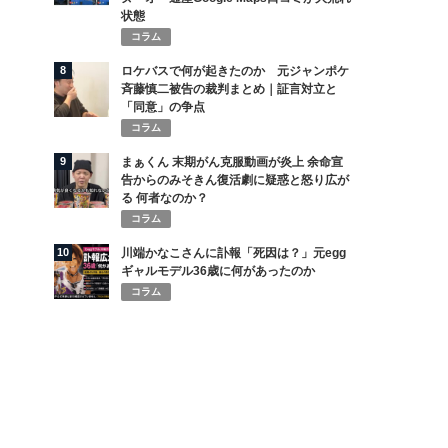
状態
コラム
8
ロケバスで何が起きたのか 元ジャンポケ
斉藤慎二被告の裁判まとめ｜証言対立と
「同意」の争点
コラム
9
まぁくん 末期がん克服動画が炎上 余命宣
告からのみそきん復活劇に疑惑と怒り広が
る 何者なのか？
コラム
10
川端かなこさんに訃報「死因は？」元egg
ギャルモデル36歳に何があったのか
コラム