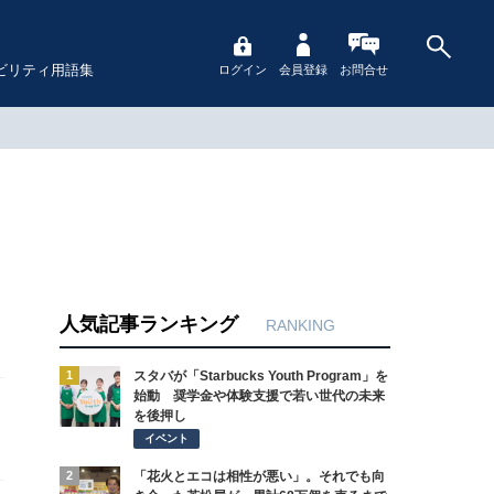
ビリティ用語集
ログイン
会員登録
お問合せ
人気記事ランキング
RANKING
1
スタバが「Starbucks Youth Program」を
始動 奨学金や体験支援で若い世代の未来
を後押し
イベント
2
「花火とエコは相性が悪い」。それでも向