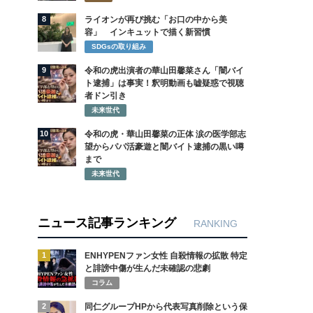
8
ライオンが再び挑む「お口の中から美
容」 インキュットで描く新習慣
SDGsの取り組み
9
令和の虎出演者の華山田馨菜さん「闇バイ
ト逮捕」は事実！釈明動画も嘘疑惑で視聴
者ドン引き
未来世代
10
令和の虎・華山田馨菜の正体 涙の医学部志
望からパパ活豪遊と闇バイト逮捕の黒い噂
まで
未来世代
ニュース記事ランキング
RANKING
1
ENHYPENファン女性 自殺情報の拡散 特定
と誹謗中傷が生んだ未確認の悲劇
コラム
2
同仁グループHPから代表写真削除という保