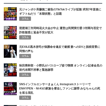
1
元ジャンポケ斉藤慎二被告のTikTokライブが拡散 求刑7年直後に
ギフトねだり「末期状態」と話題
コラム
2
琵琶湖三市同時花火大会が中止 運営は民間実行委 3市関与否定で
詐欺疑惑と返金不安が拡大
コラム
3
元EXILE黒木啓司が保護命令違反で逮捕 妻へのDVと脱税背景に
同情の声も
コラム
4
秋田県幹部・小野氏がバスローブ姿で喫煙 オンライン記者会見の
前代未聞不祥事と緊急謝罪
コラム
5
SNSインフルエンサーまぁくん Instagramストーリーで
ENHYPEN・NI-KIの家族を脅迫しファンに謝罪 みなちゃんの死
を巡る混乱
コラム