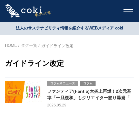
法人のサステナビリティ情報を紹介するWEBメディア coki
HOME
タグ一覧
ガイドライン改定
ガイドライン改定
コラム＆ニュース
コラム
ファンティア(Fantia)大炎上再燃！2次元基
準「一旦緩和」もクリエイター怒り爆発「修
正作業無駄」「法的指導は方便か」
2026.05.29