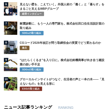
6
見えない壁を、こえていく。外国人材の「働く」と「暮らす」を
まるごと支えるWBPグループ
経営インタビュー
7
耐震診断に、もう一人の専門家を。株式会社田口住生活設計室の
取り組み
SDGsの取り組み
8
CGコード2026年改訂が問う取締役会の実質でどう変わるのか
株主
9
“はたらくくるま”を入り口に。株式会社鈴機商事が向き合う建設
業の担い手不足
SDGsの取り組み
10
グローカルインサイトがつなぐ、生活者の声と一本の木――「見
えないもの」を見える形に
ESGの取り組み
ニュース記事ランキング
RANKING