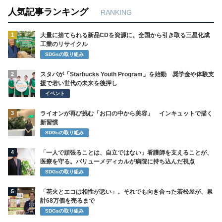
人気記事ランキング
RANKING
1
大量に捨てられる新品CDを資源に。全国から引き取る三星化成
工業のリサイクル
SDGsの取り組み
2
スタバが「Starbucks Youth Program」を始動 奨学金や体験支
援で若い世代の未来を後押し
イベント
3
ライオンが再び挑む「お口の中から美容」 インキュットで描く
新習慣
SDGsの取り組み
4
「一人で頑張ることは、自立ではない」看護師を支えることが、
医療を守る。バリューメディカルが病院に持ち込んだ視点
SDGsの取り組み
5
「花火とエコは相性が悪い」。それでも向き合った若松屋が、累
計68万個を売るまで
SDGsの取り組み