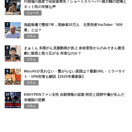
6
円相場の急変で全財産喪失！ショートスリーパー堀大輔の悲鳴と
ネット民の辛辣な声
ニュース
7
強盗致傷で懲役7年→登録者20万人 元受刑者YouTuber「600
番」とは？
コラム
8
まぁくん 末期がん克服動画が炎上 余命宣告からのみそきん復活
劇に疑惑と怒り広がる 何者なのか？
コラム
9
MissAVが見れない・繋がらない原因は？最新URL・ミラーサイ
ト・VPN対策も解説【2025年最新版】
コラム
10
ENHYPENファン女性 自殺情報の拡散 特定と誹謗中傷が生んだ
未確認の悲劇
コラム