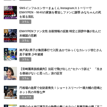
2
SNSインフルエンサーまぁくん Instagramストーリーで
ENHYPEN・NI-KIの家族を脅迫しファンに謝罪 みなちゃんの死
を巡る混乱
コラム
3
ENHYPENファン女性 自殺情報の拡散 特定と誹謗中傷が生んだ
未確認の悲劇
コラム
4
神戸高1男子が集団暴行で入院 あかでみっくなカレッジ杏仁さん
息子被害 少年逮捕
コラム
5
【宮崎麗果脱税裁判】法廷で飛び出した“セクハラ訴え” 「生き
る価値がないと思った」涙の証言
コラム
6
円相場の急変で全財産喪失！ショートスリーパー堀大輔の悲鳴と
ネット民の辛辣な声
ニュース
7
萩野公介＆池江璃花子の熱愛の裏にチラつく新興宗教の噂「不二