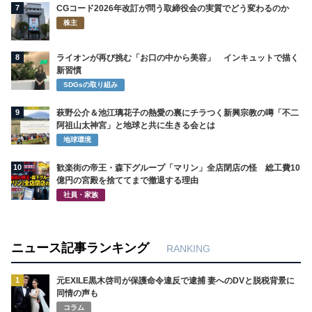
7
CGコード2026年改訂が問う取締役会の実質でどう変わるのか
株主
8
ライオンが再び挑む「お口の中から美容」 インキュットで描く
新習慣
SDGsの取り組み
9
萩野公介＆池江璃花子の熱愛の裏にチラつく新興宗教の噂「不二
阿祖山太神宮」と地球と共に生きる会とは
地球環境
10
歓楽街の帝王・森下グループ「マリン」全店閉店の怪 総工費10
億円の宮殿を捨ててまで撤退する理由
社員・家族
ニュース記事ランキング
RANKING
1
元EXILE黒木啓司が保護命令違反で逮捕 妻へのDVと脱税背景に
同情の声も
コラム