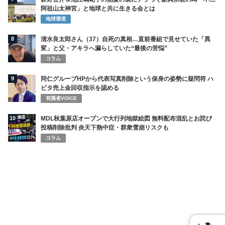
阿祖山太神宮」と地球と共に生きる会とは
地球環境
8
清水良太郎さん（37）自死の真相…直前番組で見せていた「異
変」と父・アキラへ漏らしていた“最後の苦悩”
コラム
9
同仁グループHPから代表写真削除という保身の姿勢に疑問符 ハ
ビタ売上金回収指示を認める
有識者VOICE
10
MDL秋葉原店オープンで大行列地獄絵図 無料配布混乱とお詫び
投稿削除批判 炎天下熱中症・群衆雪崩リスクも
コラム