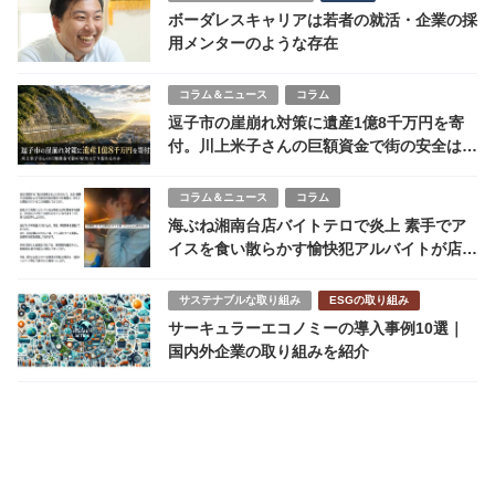
ボーダレスキャリアは若者の就活・企業の採
用メンターのような存在
コラム＆ニュース
コラム
逗子市の崖崩れ対策に遺産1億8千万円を寄
付。川上米子さんの巨額資金で街の安全はど
う変わるのか
コラム＆ニュース
コラム
海ぶね湘南台店バイトテロで炎上 素手でア
イスを食い散らかす愉快犯アルバイトが店を
破壊
サステナブルな取り組み
ESGの取り組み
サーキュラーエコノミーの導入事例10選｜
国内外企業の取り組みを紹介