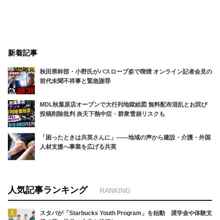
新着記事
秋田県幹部・小野氏がバスローブ姿で喫煙 オンライン記者会見の
前代未聞不祥事と緊急謝罪
MDL秋葉原店オープンで大行列地獄絵図 無料配布混乱とお詫び
投稿削除批判 炎天下熱中症・群衆雪崩リスクも
「困ったときは共英さんに」――地域の声から建設・介護・外国
人材支援へ事業を広げる共英
人気記事ランキング
RANKING
1
スタバが「Starbucks Youth Program」を始動 奨学金や体験支