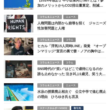
【2024年改訂】中小企業向けSBTとは？参
加のメリットからCO2排出量算定、削減目
標設定までをわかりやすく解説！
コラム＆ニュース
ニュース
人権問題は内部から崩壊を招く ジャニーズ
性加害問題と人権
コラム＆ニュース
コラム
ヒカル「浮気15人同時LINE」発覚 “オープ
ンマリッジ”宣言の裏で妻・ノアの胸中は…
コラム＆ニュース
コラム
SNS時代の“笑い”はどこで虐待になるのか
誰も止めなかった 泣き叫ぶ1歳児、笑う大人
たち ケーキ動画で警察介入
コラム＆ニュース
ニュース
水泳の授業廃止相次ぐ 公立中学で進む廃止
の理由 ひろゆき氏も言及
ステークホルダーVOICE
取引先