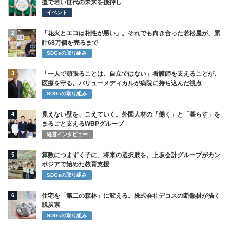
援で若い世代の未来を後押し
イベント
2
「花火とエコは相性が悪い」。それでも向き合った若松屋が、累
計68万個を売るまで
SDGsの取り組み
3
「一人で頑張ることは、自立ではない」看護師を支えることが、
医療を守る。バリューメディカルが病院に持ち込んだ視点
SDGsの取り組み
4
見えない壁を、こえていく。外国人材の「働く」と「暮らす」を
まるごと支えるWBPグループ
経営インタビュー
5
算数につまずく子に、将来の選択肢を。上坂会計グループがカン
ボジアで始めた教育支援
SDGsの取り組み
6
住宅を「第二の森林」に変える。株式会社デコスの断熱材が描く
脱炭素
SDGsの取り組み