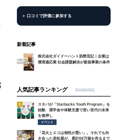
＞ 口コミで評価に参加する
新着記事
株式会社ダイドーハント肌勢宜記｜企業は
環境適応業 社会課題解決が新規事業の条件
人気記事ランキング
RANKING
1
スタバが「Starbucks Youth Program」を
始動 奨学金や体験支援で若い世代の未来
を後押し
イベント
2
「花火とエコは相性が悪い」。それでも向
き合った若松屋が、累計68万個を売るまで