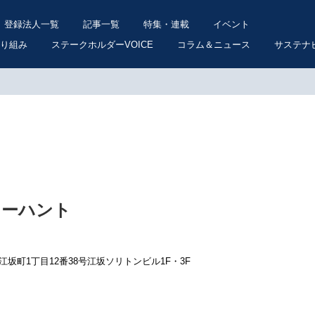
登録法人一覧
記事一覧
特集・連載
イベント
り組み
ステークホルダーVOICE
コラム＆ニュース
サステナ
ドーハント
市江坂町1丁目12番38号江坂ソリトンビル1F・3F