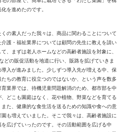
自宅の部屋で、簡単に栽培できる「わたし菜園」を構
品化を進めたのです。
たくの素人だった我々は、商品に関わることについて
た介護・福祉業界については顧問の先生に教えを請い
して、まずは老人ホームなどの高齢者施設を対象に、
付などの販促活動を地道に行い、販路を拡げていきま
の導入が進みました。少しずつ導入先が増える中、保
供たちの教育に役立つのではないか、という声を数多
保育業界では、待機児童問題解消のため、都市部を中
が、どこも園庭はなく、花や植物、野菜などを育てる
。また、健康的な食生活を送るための知識や食への意
育園も増えていました。そこで我々は、高齢者施設に
幅を広げていったのです。その活動範囲を広げる中