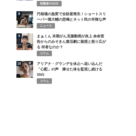
有識者VOICE
8
円相場の急変で全財産喪失！ショートスリ
ーパー堀大輔の悲鳴とネット民の辛辣な声
ニュース
9
まぁくん 末期がん克服動画が炎上 余命宣
告からのみそきん復活劇に疑惑と怒り広が
る 何者なのか？
コラム
10
アリアナ・グランデを休止へ追い込んだ
「心配」の声 痩せた体を監視し続ける
SNS
コラム