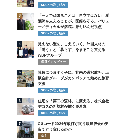
SDGsの取り組み
3
「一人で頑張ることは、自立ではない」看
護師を支えることが、医療を守る。バリュ
ーメディカルが病院に持ち込んだ視点
SDGsの取り組み
4
見えない壁を、こえていく。外国人材の
「働く」と「暮らす」をまるごと支える
WBPグループ
経営インタビュー
5
算数につまずく子に、将来の選択肢を。上
坂会計グループがカンボジアで始めた教育
支援
SDGsの取り組み
6
住宅を「第二の森林」に変える。株式会社
デコスの断熱材が描く脱炭素
SDGsの取り組み
7
CGコード2026年改訂が問う取締役会の実
質でどう変わるのか
株主