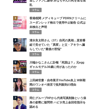
迫しファンに謝罪 みなちゃんの死を巡る混
乱
コラム
3
香港税関 メディキューブ PDRNクリームに
スーダンレッド検出で使用中止勧告 公式は
未検出と声明
コラム
4
清水良太郎さん（37）自死の真相…直前番
組で見せていた「異変」と父・アキラへ漏
らしていた“最後の苦悩”
コラム
5
川端かなこさんに訃報「死因は？」元egg
ギャルモデル36歳に何があったのか
コラム
6
上田綺世妻・由布菜月YouTube炎上 W杯期
間のワンオペ発言で批判殺到の理由
コラム
7
同仁グループHPから代表写真削除という保
身の姿勢に疑問符 ハビタ売上金回収指示を
認める