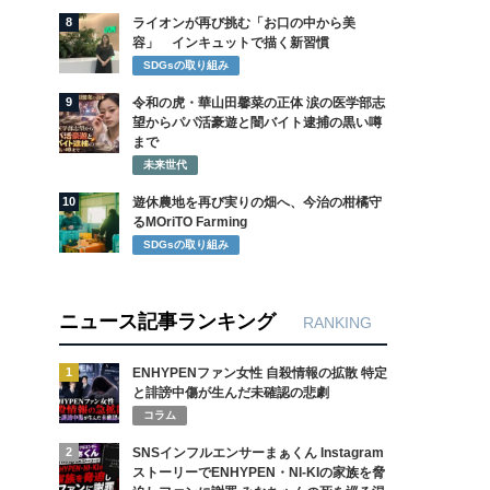
8
ライオンが再び挑む「お口の中から美
容」 インキュットで描く新習慣
SDGsの取り組み
9
令和の虎・華山田馨菜の正体 涙の医学部志
望からパパ活豪遊と闇バイト逮捕の黒い噂
まで
未来世代
10
遊休農地を再び実りの畑へ、今治の柑橘守
るMOriTO Farming
SDGsの取り組み
ニュース記事ランキング
RANKING
1
ENHYPENファン女性 自殺情報の拡散 特定
と誹謗中傷が生んだ未確認の悲劇
コラム
2
SNSインフルエンサーまぁくん Instagram
ストーリーでENHYPEN・NI-KIの家族を脅