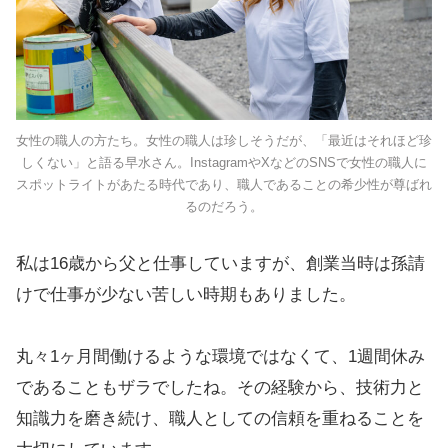
女性の職人の方たち。女性の職人は珍しそうだが、「最近はそれほど珍
しくない」と語る早水さん。InstagramやXなどのSNSで女性の職人に
スポットライトがあたる時代であり、職人であることの希少性が尊ばれ
るのだろう。
私は16歳から父と仕事していますが、創業当時は孫請
けで仕事が少ない苦しい時期もありました。
丸々1ヶ月間働けるような環境ではなくて、1週間休み
であることもザラでしたね。その経験から、技術力と
知識力を磨き続け、職人としての信頼を重ねることを