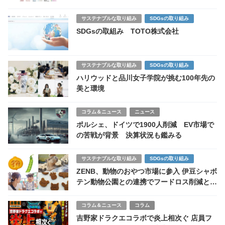
会とつながる学び」の正体
サステナブルな取り組み
SDGsの取り組み
SDGsの取組み TOTO株式会社
サステナブルな取り組み
SDGsの取り組み
ハリウッドと品川女子学院が挑む100年先の
美と環境
コラム＆ニュース
ニュース
ポルシェ、ドイツで1900人削減 EV市場で
の苦戦が背景 決算状況も鑑みる
サステナブルな取り組み
SDGsの取り組み
ZENB、動物のおやつ市場に参入 伊豆シャボ
テン動物公園との連携でフードロス削減と動
物福祉両立
コラム＆ニュース
コラム
吉野家ドラクエコラボで炎上相次ぐ 店員フ