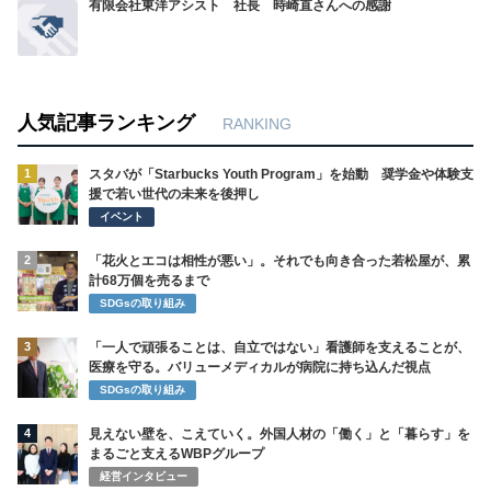
有限会社東洋アシスト 社長 時崎直さんへの感謝
人気記事ランキング
RANKING
1
スタバが「Starbucks Youth Program」を始動 奨学金や体験支
援で若い世代の未来を後押し
イベント
2
「花火とエコは相性が悪い」。それでも向き合った若松屋が、累
計68万個を売るまで
SDGsの取り組み
3
「一人で頑張ることは、自立ではない」看護師を支えることが、
医療を守る。バリューメディカルが病院に持ち込んだ視点
SDGsの取り組み
4
見えない壁を、こえていく。外国人材の「働く」と「暮らす」を
まるごと支えるWBPグループ
経営インタビュー