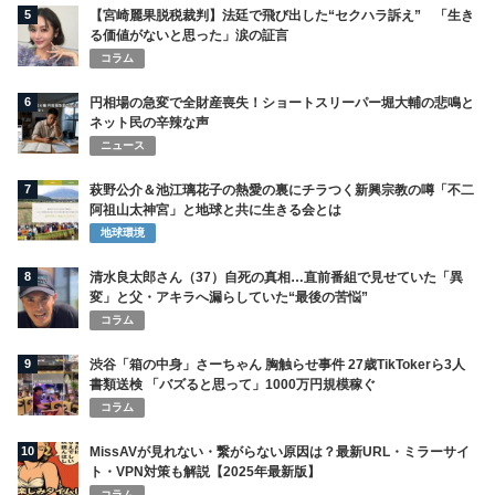
5
【宮崎麗果脱税裁判】法廷で飛び出した“セクハラ訴え” 「生き
る価値がないと思った」涙の証言
コラム
6
円相場の急変で全財産喪失！ショートスリーパー堀大輔の悲鳴と
ネット民の辛辣な声
ニュース
7
萩野公介＆池江璃花子の熱愛の裏にチラつく新興宗教の噂「不二
阿祖山太神宮」と地球と共に生きる会とは
地球環境
8
清水良太郎さん（37）自死の真相…直前番組で見せていた「異
変」と父・アキラへ漏らしていた“最後の苦悩”
コラム
9
渋谷「箱の中身」さーちゃん 胸触らせ事件 27歳TikTokerら3人
書類送検 「バズると思って」1000万円規模稼ぐ
コラム
10
MissAVが見れない・繋がらない原因は？最新URL・ミラーサイ
ト・VPN対策も解説【2025年最新版】
コラム