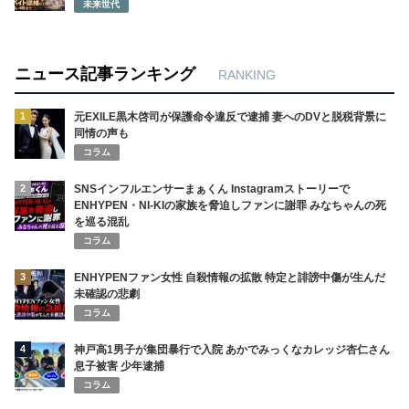
未来世代
ニュース記事ランキング
RANKING
1
元EXILE黒木啓司が保護命令違反で逮捕 妻へのDVと脱税背景に
同情の声も
コラム
2
SNSインフルエンサーまぁくん Instagramストーリーで
ENHYPEN・NI-KIの家族を脅迫しファンに謝罪 みなちゃんの死
を巡る混乱
コラム
3
ENHYPENファン女性 自殺情報の拡散 特定と誹謗中傷が生んだ
未確認の悲劇
コラム
4
神戸高1男子が集団暴行で入院 あかでみっくなカレッジ杏仁さん
息子被害 少年逮捕
コラム