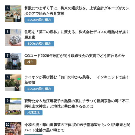
5
算数につまずく子に、将来の選択肢を。上坂会計グループがカン
ボジアで始めた教育支援
SDGsの取り組み
6
住宅を「第二の森林」に変える。株式会社デコスの断熱材が描く
脱炭素
SDGsの取り組み
7
CGコード2026年改訂が問う取締役会の実質でどう変わるのか
株主
8
ライオンが再び挑む「お口の中から美容」 インキュットで描く
新習慣
SDGsの取り組み
9
萩野公介＆池江璃花子の熱愛の裏にチラつく新興宗教の噂「不二
阿祖山太神宮」と地球と共に生きる会とは
地球環境
10
令和の虎・華山田馨菜の正体 涙の医学部志望からパパ活豪遊と闇
バイト逮捕の黒い噂まで