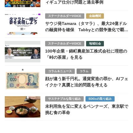
ィギュア仕分け問題と過去事例
ステークホルダーVOICE
金融機関
サウジ発Tamara（タマラ）、最大24億ドル
の融資枠を確保 Tabbyとの競争激化で覇権
争いへ
ステークホルダーVOICE
地域社会
100年企業・錦町農産加工株式会社に理想の
「峠の茶屋」を見る
コラム＆ニュース
コラム
顔が違う新千円札。通貨変造の罪か、AIフェ
イクか？真贋と法的問題を考える
サステナブルな取り組み
SDGsの取り組み
未利用魚を宝に変えるベンナーズ、東京駅で
挑む食の革命