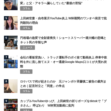
変」と父・アキラへ漏らしていた“最後の苦悩”
コラム
5
上田綺世妻・由布菜月YouTube炎上 W杯期間のワンオペ発言で批
判殺到の理由
コラム
6
円相場の急変で全財産喪失！ショートスリーパー堀大輔の悲鳴と
ネット民の辛辣な声
ニュース
7
会社の看板背負い、トラック運転手のポイ捨て動画炎上 停車中飲
料を外に流し捨てエヌ・オー通産Google Maps口コミが大荒れ状
態
コラム
8
ロケバスで何が起きたのか 元ジャンポケ斉藤慎二被告の裁判ま
とめ｜証言対立と「同意」の争点
コラム
9
カップルYouTuberゆっぴ、上田綺世の祈りポーズをtiktokで「ブ
タさん」 呼ばわり W杯実況動画に批判
コラム