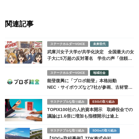
関連記事
ステークホルダーVOICE
未来世代
武庫川女子大学が共学化決定 全国最大の女
子大に5万超の反対署名 学生の声「信頼が
裏切られた」
ステークホルダーVOICE
地域社会
能登復興に「プロボ能登」本格始動
NEC・サイボウズなど7社が参画、古材管理
システム構築から支援開始
サステナブルな取り組み
ESGの取り組み
TOPIX100社の人的資本開示 取締役会での
議論は1.6倍に増加も指標開示は途上
サステナブルな取り組み
SDGsの取り組み
【SDGs取組事例】TDK株式会社