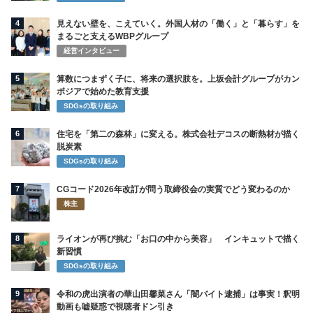
4
見えない壁を、こえていく。外国人材の「働く」と「暮らす」を
まるごと支えるWBPグループ
経営インタビュー
5
算数につまずく子に、将来の選択肢を。上坂会計グループがカン
ボジアで始めた教育支援
SDGsの取り組み
6
住宅を「第二の森林」に変える。株式会社デコスの断熱材が描く
脱炭素
SDGsの取り組み
7
CGコード2026年改訂が問う取締役会の実質でどう変わるのか
株主
8
ライオンが再び挑む「お口の中から美容」 インキュットで描く
新習慣
SDGsの取り組み
9
令和の虎出演者の華山田馨菜さん「闇バイト逮捕」は事実！釈明
動画も嘘疑惑で視聴者ドン引き