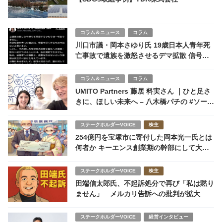
コラム＆ニュース
コラム
川口市議・岡本さゆり氏 19歳日本人青年死
亡事故で遺族を激怒させるデマ拡散 信号無
視の事実を無視し過失50対50風に投稿
コラム＆ニュース
コラム
UMITO Partners 藤居 料実さん ｜ひと足さ
きに、ほしい未来へ – 八木橋パチの #ソーシ
ャルグッド雑談
ステークホルダーVOICE
株主
254億円を宝塚市に寄付した岡本光一氏とは
何者か キーエンス創業期の幹部にして大株
主だった！
ステークホルダーVOICE
株主
田端信太郎氏、不起訴処分で再び「私は黙り
ません」 メルカリ告訴への批判が拡大
ステークホルダーVOICE
経営インタビュー