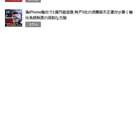
10
偽iPhone輸出で1億円超追徴 神戸3社の消費税不正還付が暴く輸
出免税制度の深刻な欠陥
コラム