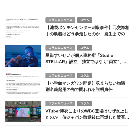
コラム＆ニュース
コラム
【池袋ポケモンセンター刺殺事件】元交際相
手の執着はどう暴走したのか 発生までの時
系列を追う
コラム＆ニュース
コラム
星街すいせいが個人事務所「Studio
STELLAR」設立 独立ではなく“両立”、ホ
ロライブと並走する新体制の意味
コラム＆ニュース
コラム
【小学館マンガワン問題】収まらない物議
別名義起用の先で問われる説明責任
コラム＆ニュース
コラム
VTuber博衣こよりのWBC登場はなぜ炎上し
たのか 侍ジャパン敗退後に再燃した賛否の
全体像