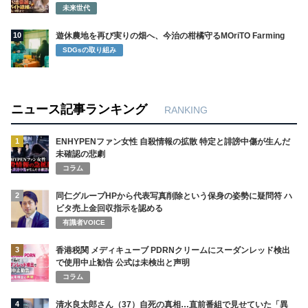
未来世代
10
遊休農地を再び実りの畑へ、今治の柑橘守るMOriTO Farming
SDGsの取り組み
ニュース記事ランキング
RANKING
1
ENHYPENファン女性 自殺情報の拡散 特定と誹謗中傷が生んだ
未確認の悲劇
コラム
2
同仁グループHPから代表写真削除という保身の姿勢に疑問符 ハ
ビタ売上金回収指示を認める
有識者VOICE
3
香港税関 メディキューブ PDRNクリームにスーダンレッド検出
で使用中止勧告 公式は未検出と声明
コラム
4
清水良太郎さん（37）自死の真相…直前番組で見せていた「異