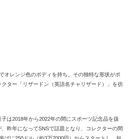
チでオレンジ色のボディを持ち、その独特な形状がポ
ラクター「リザードン（英語名チャリザード）」を彷
は2018年から2022年の間にスポーツ記念品を扱
、昨年になってSNSで話題となり、コレクターの間
ばに250ドル（約3万7000円）からスタートし、短