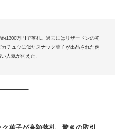
約1300万円で落札。過去にはリザードンの初
。ピカチュウに似たスナック菓子が出品された例
強い人気が伺えた。
ック菓子が高額落札 驚きの取引