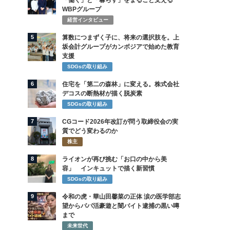
「働く」と「暮らす」をまるごと支える
WBPグループ
経営インタビュー
5
算数につまずく子に、将来の選択肢を。上
坂会計グループがカンボジアで始めた教育
支援
SDGsの取り組み
6
住宅を「第二の森林」に変える。株式会社
デコスの断熱材が描く脱炭素
SDGsの取り組み
7
CGコード2026年改訂が問う取締役会の実
質でどう変わるのか
株主
8
ライオンが再び挑む「お口の中から美
容」 インキュットで描く新習慣
SDGsの取り組み
9
令和の虎・華山田馨菜の正体 涙の医学部志
望からパパ活豪遊と闇バイト逮捕の黒い噂
まで
未来世代