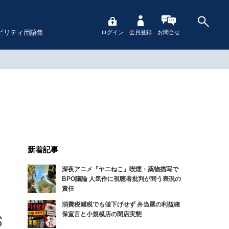
ビリティ用語集
ログイン
会員登録
お問合せ
新着記事
深夜アニメ『ヤニねこ』喫煙・薬物描写で
BPO議論 人気作に視聴者批判が問う表現の
責任
消費税減税でも値下げせず 弁当屋の利益確
保宣言と小規模店の閉店実態