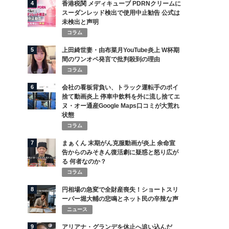
4
香港税関 メディキューブ PDRNクリームに
スーダンレッド検出で使用中止勧告 公式は
未検出と声明
コラム
5
上田綺世妻・由布菜月YouTube炎上 W杯期
間のワンオペ発言で批判殺到の理由
コラム
6
会社の看板背負い、トラック運転手のポイ
捨て動画炎上 停車中飲料を外に流し捨てエ
ヌ・オー通産Google Maps口コミが大荒れ
状態
コラム
7
まぁくん 末期がん克服動画が炎上 余命宣
告からのみそきん復活劇に疑惑と怒り広が
る 何者なのか？
コラム
8
円相場の急変で全財産喪失！ショートスリ
ーパー堀大輔の悲鳴とネット民の辛辣な声
ニュース
9
アリアナ・グランデを休止へ追い込んだ