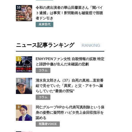
10
令和の虎出演者の華山田馨菜さん「闇バイ
ト逮捕」は事実！釈明動画も嘘疑惑で視聴
者ドン引き
未来世代
ニュース記事ランキング
RANKING
1
ENHYPENファン女性 自殺情報の拡散 特定
と誹謗中傷が生んだ未確認の悲劇
コラム
2
清水良太郎さん（37）自死の真相…直前番
組で見せていた「異変」と父・アキラへ漏
らしていた“最後の苦悩”
コラム
3
同仁グループHPから代表写真削除という保
身の姿勢に疑問符 ハビタ売上金回収指示を
認める
有識者VOICE