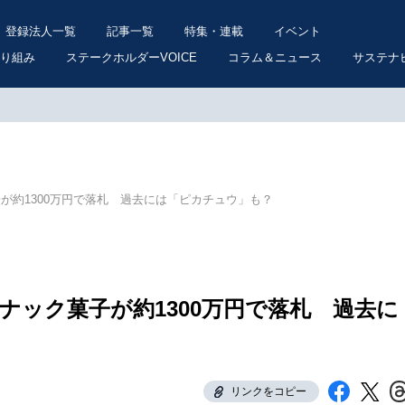
登録法人一覧
記事一覧
特集・連載
イベント
り組み
ステークホルダーVOICE
コラム＆ニュース
サステナ
が約1300万円で落札 過去には「ピカチュウ」も？
ナック菓子が約1300万円で落札 過去に
リンクをコピー