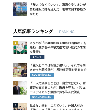
「無人でなくていい」。東海クラリオンが
自動運転に持ち込んだ、地域で回す移動の
かたち
人気記事ランキング
RANKING
1
スタバが「Starbucks Youth Program」を
始動 奨学金や体験支援で若い世代の未来
を後押し
イベント
2
「花火とエコは相性が悪い」。それでも向
き合った若松屋が、累計68万個を売るまで
SDGsの取り組み
3
「一人で頑張ることは、自立ではない」看
護師を支えることが、医療を守る。バリュ
ーメディカルが病院に持ち込んだ視点
SDGsの取り組み
4
見えない壁を、こえていく。外国人材の