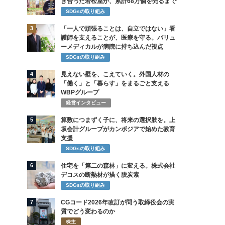
き合った若松屋が、累計68万個を売るまで
SDGsの取り組み
3
「一人で頑張ることは、自立ではない」看
護師を支えることが、医療を守る。バリュ
ーメディカルが病院に持ち込んだ視点
SDGsの取り組み
4
見えない壁を、こえていく。外国人材の
「働く」と「暮らす」をまるごと支える
WBPグループ
経営インタビュー
5
算数につまずく子に、将来の選択肢を。上
坂会計グループがカンボジアで始めた教育
支援
SDGsの取り組み
6
住宅を「第二の森林」に変える。株式会社
デコスの断熱材が描く脱炭素
SDGsの取り組み
7
CGコード2026年改訂が問う取締役会の実
質でどう変わるのか
株主