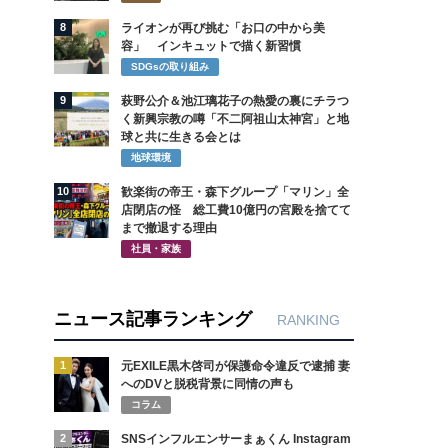
8
ライオンが再び挑む「お口の中から美
容」 インキュットで描く新習慣
SDGsの取り組み
9
萩野公介＆池江璃花子の熱愛の裏にチラつ
く新興宗教の噂「不二阿祖山太神宮」と地
球と共に生きる会とは
地球環境
10
歓楽街の帝王・森下グループ「マリン」全
店閉店の怪 総工費10億円の宮殿を捨てて
まで撤退する理由
社員・家族
ニュース記事ランキング
RANKING
1
元EXILE黒木啓司が保護命令違反で逮捕 妻
へのDVと脱税背景に同情の声も
コラム
2
SNSインフルエンサーまぁくん Instagram