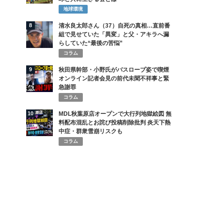
地球環境
8
清水良太郎さん（37）自死の真相…直前番
組で見せていた「異変」と父・アキラへ漏
らしていた“最後の苦悩”
コラム
9
秋田県幹部・小野氏がバスローブ姿で喫煙
オンライン記者会見の前代未聞不祥事と緊
急謝罪
コラム
10
MDL秋葉原店オープンで大行列地獄絵図 無
料配布混乱とお詫び投稿削除批判 炎天下熱
中症・群衆雪崩リスクも
コラム