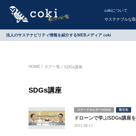
cokiについて
サステナブルな取
法人のサステナビリティ情報を紹介するWEBメディア coki
HOME
タグ一覧
SDGs講座
SDGs講座
ステークホルダーVOICE
取引先
ドローンで学ぶSDGs講座
る
2021.09.17