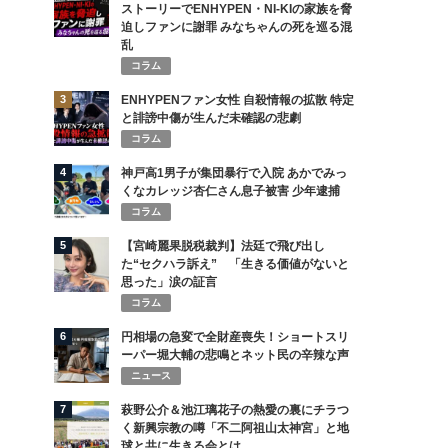
ストーリーでENHYPEN・NI-KIの家族を脅
迫しファンに謝罪 みなちゃんの死を巡る混
乱
コラム
3
ENHYPENファン女性 自殺情報の拡散 特定
と誹謗中傷が生んだ未確認の悲劇
コラム
4
神戸高1男子が集団暴行で入院 あかでみっ
くなカレッジ杏仁さん息子被害 少年逮捕
コラム
5
【宮崎麗果脱税裁判】法廷で飛び出し
た“セクハラ訴え” 「生きる価値がないと
思った」涙の証言
コラム
6
円相場の急変で全財産喪失！ショートスリ
ーパー堀大輔の悲鳴とネット民の辛辣な声
ニュース
7
萩野公介＆池江璃花子の熱愛の裏にチラつ
く新興宗教の噂「不二阿祖山太神宮」と地
球と共に生きる会とは