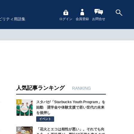
ビリティ用語集
ログイン
会員登録
お問合せ
人気記事ランキング
RANKING
1
スタバが「Starbucks Youth Program」を
始動 奨学金や体験支援で若い世代の未来
を後押し
イベント
2
「花火とエコは相性が悪い」。それでも向