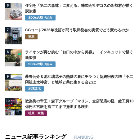
6
住宅を「第二の森林」に変える。株式会社デコスの断熱材が描く
脱炭素
SDGsの取り組み
7
CGコード2026年改訂が問う取締役会の実質でどう変わるのか
株主
8
ライオンが再び挑む「お口の中から美容」 インキュットで描く
新習慣
SDGsの取り組み
9
萩野公介＆池江璃花子の熱愛の裏にチラつく新興宗教の噂「不二
阿祖山太神宮」と地球と共に生きる会とは
地球環境
10
歓楽街の帝王・森下グループ「マリン」全店閉店の怪 総工費10
億円の宮殿を捨ててまで撤退する理由
社員・家族
ニュース記事ランキング
RANKING