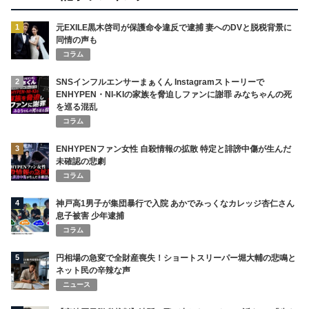
1
元EXILE黒木啓司が保護命令違反で逮捕 妻へのDVと脱税背景に
同情の声も
コラム
2
SNSインフルエンサーまぁくん Instagramストーリーで
ENHYPEN・NI-KIの家族を脅迫しファンに謝罪 みなちゃんの死
を巡る混乱
コラム
3
ENHYPENファン女性 自殺情報の拡散 特定と誹謗中傷が生んだ
未確認の悲劇
コラム
4
神戸高1男子が集団暴行で入院 あかでみっくなカレッジ杏仁さん
息子被害 少年逮捕
コラム
5
円相場の急変で全財産喪失！ショートスリーパー堀大輔の悲鳴と
ネット民の辛辣な声
ニュース