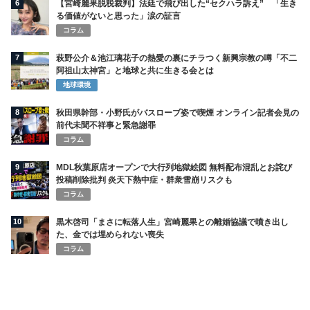
6
【宮崎麗果脱税裁判】法廷で飛び出した“セクハラ訴え” 「生き
る価値がないと思った」涙の証言
コラム
7
萩野公介＆池江璃花子の熱愛の裏にチラつく新興宗教の噂「不二
阿祖山太神宮」と地球と共に生きる会とは
地球環境
8
秋田県幹部・小野氏がバスローブ姿で喫煙 オンライン記者会見の
前代未聞不祥事と緊急謝罪
コラム
9
MDL秋葉原店オープンで大行列地獄絵図 無料配布混乱とお詫び
投稿削除批判 炎天下熱中症・群衆雪崩リスクも
コラム
10
黒木啓司「まさに転落人生」宮崎麗果との離婚協議で噴き出し
た、金では埋められない喪失
コラム