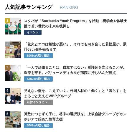
人気記事ランキング
RANKING
1
スタバが「Starbucks Youth Program」を始動 奨学金や体験支
援で若い世代の未来を後押し
イベント
2
「花火とエコは相性が悪い」。それでも向き合った若松屋が、累
計68万個を売るまで
SDGsの取り組み
3
「一人で頑張ることは、自立ではない」看護師を支えることが、
医療を守る。バリューメディカルが病院に持ち込んだ視点
SDGsの取り組み
4
見えない壁を、こえていく。外国人材の「働く」と「暮らす」を
まるごと支えるWBPグループ
経営インタビュー
5
算数につまずく子に、将来の選択肢を。上坂会計グループがカン
ボジアで始めた教育支援
SDGsの取り組み