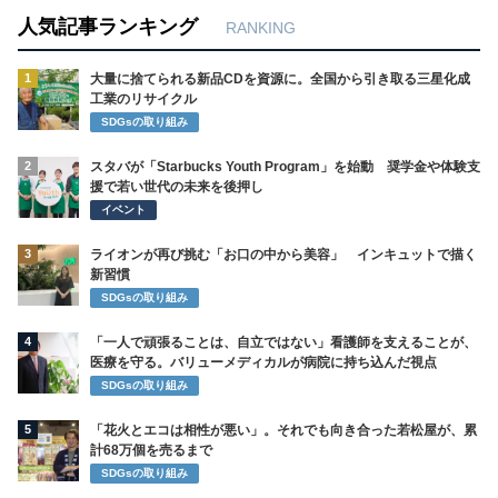
人気記事ランキング
RANKING
1
大量に捨てられる新品CDを資源に。全国から引き取る三星化成
工業のリサイクル
SDGsの取り組み
2
スタバが「Starbucks Youth Program」を始動 奨学金や体験支
援で若い世代の未来を後押し
イベント
3
ライオンが再び挑む「お口の中から美容」 インキュットで描く
新習慣
SDGsの取り組み
4
「一人で頑張ることは、自立ではない」看護師を支えることが、
医療を守る。バリューメディカルが病院に持ち込んだ視点
SDGsの取り組み
5
「花火とエコは相性が悪い」。それでも向き合った若松屋が、累
計68万個を売るまで
SDGsの取り組み