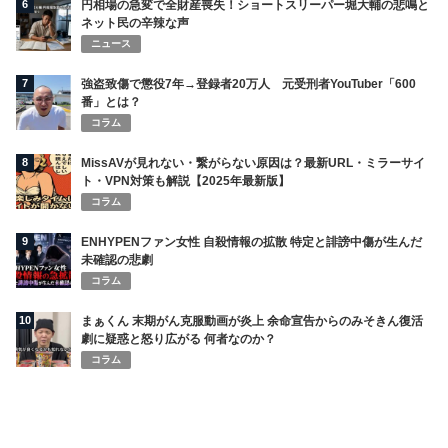
6
円相場の急変で全財産喪失！ショートスリーパー堀大輔の悲鳴と
ネット民の辛辣な声
ニュース
7
強盗致傷で懲役7年→登録者20万人 元受刑者YouTuber「600
番」とは？
コラム
8
MissAVが見れない・繋がらない原因は？最新URL・ミラーサイ
ト・VPN対策も解説【2025年最新版】
コラム
9
ENHYPENファン女性 自殺情報の拡散 特定と誹謗中傷が生んだ
未確認の悲劇
コラム
10
まぁくん 末期がん克服動画が炎上 余命宣告からのみそきん復活
劇に疑惑と怒り広がる 何者なのか？
コラム