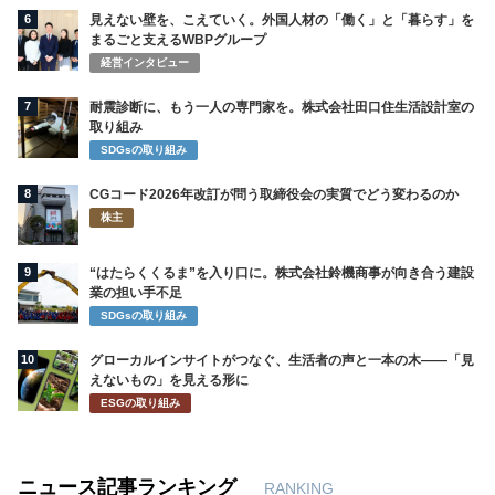
6
見えない壁を、こえていく。外国人材の「働く」と「暮らす」を
まるごと支えるWBPグループ
経営インタビュー
7
耐震診断に、もう一人の専門家を。株式会社田口住生活設計室の
取り組み
SDGsの取り組み
8
CGコード2026年改訂が問う取締役会の実質でどう変わるのか
株主
9
“はたらくくるま”を入り口に。株式会社鈴機商事が向き合う建設
業の担い手不足
SDGsの取り組み
10
グローカルインサイトがつなぐ、生活者の声と一本の木――「見
えないもの」を見える形に
ESGの取り組み
ニュース記事ランキング
RANKING