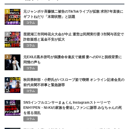
1
元ジャンポケ斉藤慎二被告のTikTokライブが拡散 求刑7年直後に
ギフトねだり「末期状態」と話題
コラム
2
琵琶湖三市同時花火大会が中止 運営は民間実行委 3市関与否定で
詐欺疑惑と返金不安が拡大
コラム
3
元EXILE黒木啓司が保護命令違反で逮捕 妻へのDVと脱税背景に
同情の声も
コラム
4
秋田県幹部・小野氏がバスローブ姿で喫煙 オンライン記者会見の
前代未聞不祥事と緊急謝罪
コラム
5
SNSインフルエンサーまぁくん Instagramストーリーで
ENHYPEN・NI-KIの家族を脅迫しファンに謝罪 みなちゃんの死
を巡る混乱
コラム