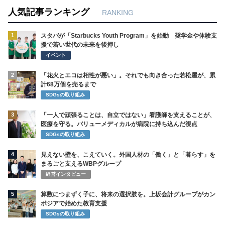
人気記事ランキング
RANKING
1
スタバが「Starbucks Youth Program」を始動 奨学金や体験支
援で若い世代の未来を後押し
イベント
2
「花火とエコは相性が悪い」。それでも向き合った若松屋が、累
計68万個を売るまで
SDGsの取り組み
3
「一人で頑張ることは、自立ではない」看護師を支えることが、
医療を守る。バリューメディカルが病院に持ち込んだ視点
SDGsの取り組み
4
見えない壁を、こえていく。外国人材の「働く」と「暮らす」を
まるごと支えるWBPグループ
経営インタビュー
5
算数につまずく子に、将来の選択肢を。上坂会計グループがカン
ボジアで始めた教育支援
SDGsの取り組み