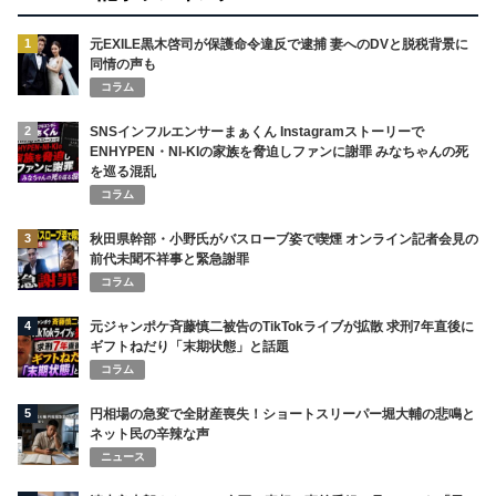
1
元EXILE黒木啓司が保護命令違反で逮捕 妻へのDVと脱税背景に
同情の声も
コラム
2
SNSインフルエンサーまぁくん Instagramストーリーで
ENHYPEN・NI-KIの家族を脅迫しファンに謝罪 みなちゃんの死
を巡る混乱
コラム
3
秋田県幹部・小野氏がバスローブ姿で喫煙 オンライン記者会見の
前代未聞不祥事と緊急謝罪
コラム
4
元ジャンポケ斉藤慎二被告のTikTokライブが拡散 求刑7年直後に
ギフトねだり「末期状態」と話題
コラム
5
円相場の急変で全財産喪失！ショートスリーパー堀大輔の悲鳴と
ネット民の辛辣な声
ニュース