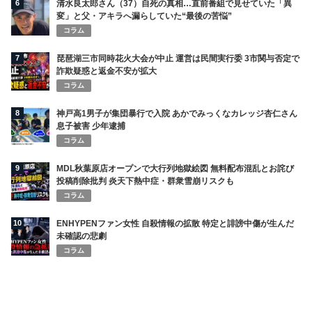
6
清水良太郎さん（37）自死の真相…直前番組で見せていた「異
変」と父・アキラへ漏らしていた“最後の苦悩”
コラム
7
琵琶湖三市同時花火大会が中止 運営は民間実行委 3市関与否定で
詐欺疑惑と返金不安が拡大
コラム
8
神戸高1男子が集団暴行で入院 あかでみっくなカレッジ杏仁さん
息子被害 少年逮捕
コラム
9
MDL秋葉原店オープンで大行列地獄絵図 無料配布混乱とお詫び
投稿削除批判 炎天下熱中症・群衆雪崩リスクも
コラム
10
ENHYPENファン女性 自殺情報の拡散 特定と誹謗中傷が生んだ
未確認の悲劇
コラム