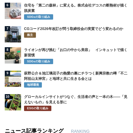
6
住宅を「第二の森林」に変える。株式会社デコスの断熱材が描く
脱炭素
SDGsの取り組み
7
CGコード2026年改訂が問う取締役会の実質でどう変わるのか
株主
8
ライオンが再び挑む「お口の中から美容」 インキュットで描く
新習慣
SDGsの取り組み
9
萩野公介＆池江璃花子の熱愛の裏にチラつく新興宗教の噂「不二
阿祖山太神宮」と地球と共に生きる会とは
地球環境
10
グローカルインサイトがつなぐ、生活者の声と一本の木――「見
えないもの」を見える形に
ESGの取り組み
ニュース記事ランキング
RANKING