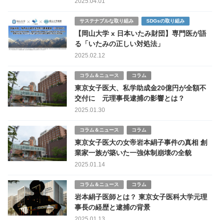
2025.04.01
サステナブルな取り組み
SDGsの取り組み
【岡山大学 x 日本いたみ財団】専門医が語
る「いたみの正しい対処法」
2025.02.12
コラム＆ニュース
コラム
東京女子医大、私学助成金20億円が全額不
交付に 元理事長逮捕の影響とは？
2025.01.30
コラム＆ニュース
コラム
東京女子医大の女帝岩本絹子事件の真相 創
業家一族が築いた一強体制崩壊の全貌
2025.01.14
コラム＆ニュース
コラム
岩本絹子医師とは？ 東京女子医科大学元理
事長の経歴と逮捕の背景
2025.01.13