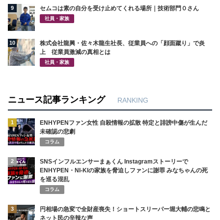
9
セムコは素の自分を受け止めてくれる場所｜技術部門０さん
社員・家族
10
株式会社龍興・佐々木龍生社長、従業員への「顔面蹴り」で炎
上 従業員激減の真相とは
社員・家族
ニュース記事ランキング
RANKING
1
ENHYPENファン女性 自殺情報の拡散 特定と誹謗中傷が生んだ
未確認の悲劇
コラム
2
SNSインフルエンサーまぁくん Instagramストーリーで
ENHYPEN・NI-KIの家族を脅迫しファンに謝罪 みなちゃんの死
を巡る混乱
コラム
3
円相場の急変で全財産喪失！ショートスリーパー堀大輔の悲鳴と
ネット民の辛辣な声