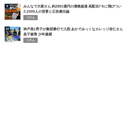
9
みんなで大家さん 約2881億円の債務超過 高配当7％に飛びつい
た2500人の背景と広告責任論
コラム
10
神戸高1男子が集団暴行で入院 あかでみっくなカレッジ杏仁さん
息子被害 少年逮捕
コラム