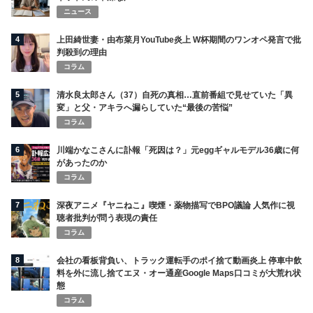
ニュース
4
上田綺世妻・由布菜月YouTube炎上 W杯期間のワンオペ発言で批
判殺到の理由
コラム
5
清水良太郎さん（37）自死の真相…直前番組で見せていた「異
変」と父・アキラへ漏らしていた“最後の苦悩”
コラム
6
川端かなこさんに訃報「死因は？」元eggギャルモデル36歳に何
があったのか
コラム
7
深夜アニメ『ヤニねこ』喫煙・薬物描写でBPO議論 人気作に視
聴者批判が問う表現の責任
コラム
8
会社の看板背負い、トラック運転手のポイ捨て動画炎上 停車中飲
料を外に流し捨てエヌ・オー通産Google Maps口コミが大荒れ状
態
コラム