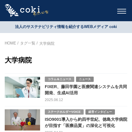
法人のサステナビリティ情報を紹介するWEBメディア coki
HOME
タグ一覧
大学病院
大学病院
コラム＆ニュース
ニュース
FIXER、藤田学園と医療関連システムを共同
開発、生成AI活用
2025.06.12
ステークホルダーVOICE
経営インタビュー
ISO9001導入から約四半世紀、徳島大学病院
が目指す「医療品質」の深化と可視化