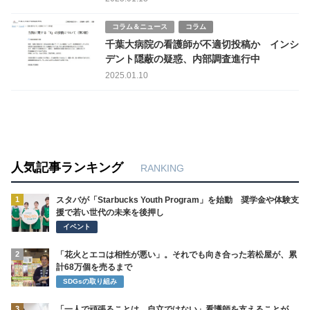
コラム＆ニュース
コラム
千葉大病院の看護師が不適切投稿か インシ
デント隠蔽の疑惑、内部調査進行中
2025.01.10
人気記事ランキング
RANKING
1
スタバが「Starbucks Youth Program」を始動 奨学金や体験支
援で若い世代の未来を後押し
イベント
2
「花火とエコは相性が悪い」。それでも向き合った若松屋が、累
計68万個を売るまで
SDGsの取り組み
3
「一人で頑張ることは、自立ではない」看護師を支えることが、