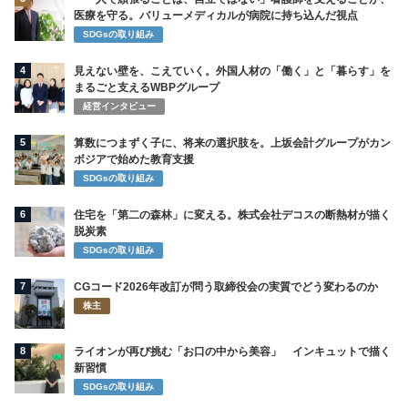
医療を守る。バリューメディカルが病院に持ち込んだ視点
SDGsの取り組み
4
見えない壁を、こえていく。外国人材の「働く」と「暮らす」を
まるごと支えるWBPグループ
経営インタビュー
5
算数につまずく子に、将来の選択肢を。上坂会計グループがカン
ボジアで始めた教育支援
SDGsの取り組み
6
住宅を「第二の森林」に変える。株式会社デコスの断熱材が描く
脱炭素
SDGsの取り組み
7
CGコード2026年改訂が問う取締役会の実質でどう変わるのか
株主
8
ライオンが再び挑む「お口の中から美容」 インキュットで描く
新習慣
SDGsの取り組み