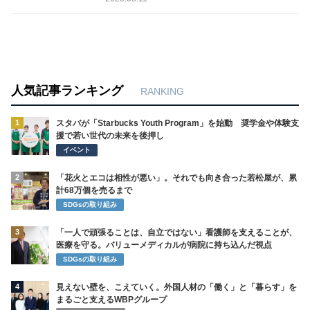
人気記事ランキング
RANKING
1
スタバが「Starbucks Youth Program」を始動 奨学金や体験支
援で若い世代の未来を後押し
イベント
2
「花火とエコは相性が悪い」。それでも向き合った若松屋が、累
計68万個を売るまで
SDGsの取り組み
3
「一人で頑張ることは、自立ではない」看護師を支えることが、
医療を守る。バリューメディカルが病院に持ち込んだ視点
SDGsの取り組み
4
見えない壁を、こえていく。外国人材の「働く」と「暮らす」を
まるごと支えるWBPグループ