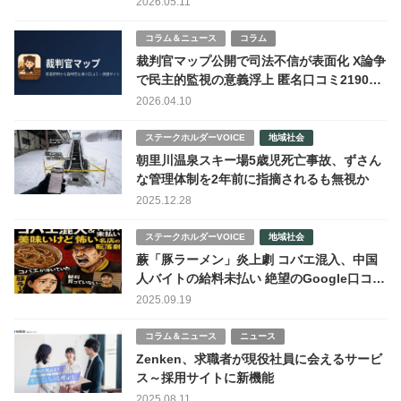
2026.05.11
コラム＆ニュース
コラム
裁判官マップ公開で司法不信が表面化 X論争
で民主的監視の意義浮上 匿名口コミ2190件
超
2026.04.10
ステークホルダーVOICE
地域社会
朝里川温泉スキー場5歳児死亡事故、ずさん
な管理体制を2年前に指摘されるも無視か
2025.12.28
ステークホルダーVOICE
地域社会
蕨「豚ラーメン」炎上劇 コバエ混入、中国
人バイトの給料未払い 絶望のGoogle口コミ
1.7 衛生面地獄絵図の巻
2025.09.19
コラム＆ニュース
ニュース
Zenken、求職者が現役社員に会えるサービ
ス～採用サイトに新機能
2025.08.11