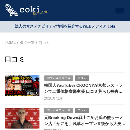
法人のサステナビリティ情報を紹介するWEBメディア coki
HOME
タグ一覧
口コミ
口コミ
コラム＆ニュース
コラム
韓国人YouTuber CKOONYが京都レストラ
ンで二重価格虚偽主張 口コミ荒らし被害拡
大とインバウンド問題
2026.07.14
コラム＆ニュース
コラム
元Breaking Down戦士こめお氏の蟹ラーメ
ン店「かにを」浅草オープン直後から大炎上
Google評価2.0に急落