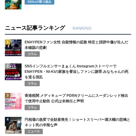
SDGsの取り組み
ニュース記事ランキング
RANKING
1
ENHYPENファン女性 自殺情報の拡散 特定と誹謗中傷が生んだ
未確認の悲劇
コラム
2
SNSインフルエンサーまぁくん Instagramストーリーで
ENHYPEN・NI-KIの家族を脅迫しファンに謝罪 みなちゃんの死
を巡る混乱
コラム
3
香港税関 メディキューブ PDRNクリームにスーダンレッド検出
で使用中止勧告 公式は未検出と声明
コラム
4
円相場の急変で全財産喪失！ショートスリーパー堀大輔の悲鳴と
ネット民の辛辣な声
ニュース