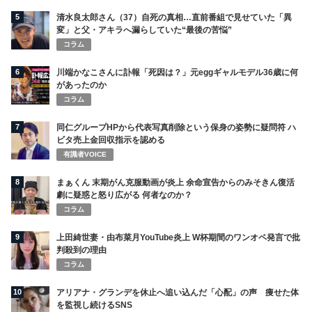
5
清水良太郎さん（37）自死の真相…直前番組で見せていた「異
変」と父・アキラへ漏らしていた“最後の苦悩”
コラム
6
川端かなこさんに訃報「死因は？」元eggギャルモデル36歳に何
があったのか
コラム
7
同仁グループHPから代表写真削除という保身の姿勢に疑問符 ハ
ビタ売上金回収指示を認める
有識者VOICE
8
まぁくん 末期がん克服動画が炎上 余命宣告からのみそきん復活
劇に疑惑と怒り広がる 何者なのか？
コラム
9
上田綺世妻・由布菜月YouTube炎上 W杯期間のワンオペ発言で批
判殺到の理由
コラム
10
アリアナ・グランデを休止へ追い込んだ「心配」の声 痩せた体
を監視し続けるSNS