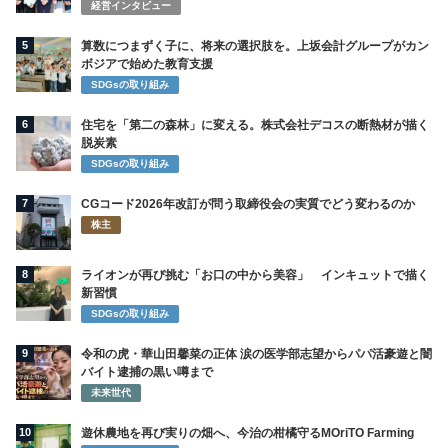
経営インタビュー
5
算数につまずく子に、将来の選択肢を。上坂会計グループがカン
ボジアで始めた教育支援
SDGsの取り組み
6
住宅を「第二の森林」に変える。株式会社デコスの断熱材が描く
脱炭素
SDGsの取り組み
7
CGコード2026年改訂が問う取締役会の実質でどう変わるのか
株主
8
ライオンが再び挑む「お口の中から美容」 インキュットで描く
新習慣
SDGsの取り組み
9
令和の虎・華山田馨菜の正体 涙の医学部志望からパパ活豪遊と闇
バイト逮捕の黒い噂まで
未来世代
10
遊休農地を再び実りの畑へ、今治の柑橘守るMOriTO Farming