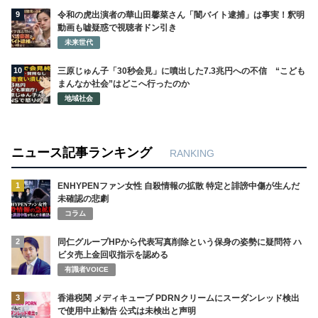
9
令和の虎出演者の華山田馨菜さん「闇バイト逮捕」は事実！釈明
動画も嘘疑惑で視聴者ドン引き
未来世代
10
三原じゅん子「30秒会見」に噴出した7.3兆円への不信 “こども
まんなか社会”はどこへ行ったのか
地域社会
ニュース記事ランキング
RANKING
1
ENHYPENファン女性 自殺情報の拡散 特定と誹謗中傷が生んだ
未確認の悲劇
コラム
2
同仁グループHPから代表写真削除という保身の姿勢に疑問符 ハ
ビタ売上金回収指示を認める
有識者VOICE
3
香港税関 メディキューブ PDRNクリームにスーダンレッド検出
で使用中止勧告 公式は未検出と声明