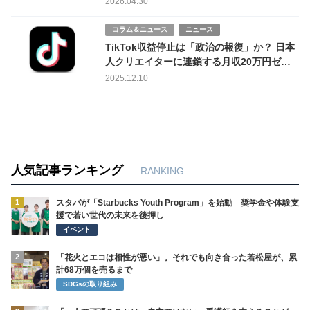
2026.04.30
コラム＆ニュース
ニュース
TikTok収益停止は「政治の報復」か？ 日本
人クリエイターに連鎖する月収20万円ゼロ
の衝撃 – アルゴリズム規制と中国巨大プラ
2025.12.10
ットフォーム危機の深層
人気記事ランキング
RANKING
1
スタバが「Starbucks Youth Program」を始動 奨学金や体験支
援で若い世代の未来を後押し
イベント
2
「花火とエコは相性が悪い」。それでも向き合った若松屋が、累
計68万個を売るまで
SDGsの取り組み