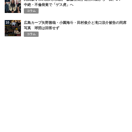
中絶・不倫発覚で「ゲス虎」へ
コラム
10
広島カープ矢野雅哉・小園海斗・田村俊介と滝口涼介被告の同席
写真 球団は回答せず
コラム