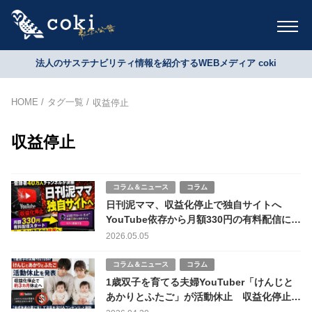
法人のサステナビリティ情報を紹介するWEBメディア coki
HOME
タグ一覧
収益停止
収益停止
コラム＆ニュース
コラム
日刊泥ママ、収益化停止で独自サイトへ
YouTube依存から月額330円の有料配信に転
換
2026.05.05
コラム＆ニュース
コラム
1歳双子を育てる夫婦YouTuber「けんじと
あかりとふたご」が活動休止 収益化停止で
約3カ月休止へ