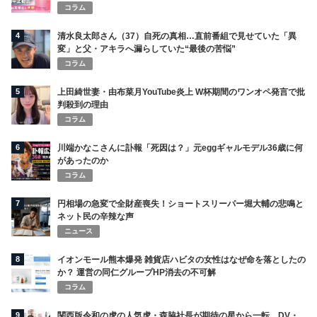
コラム
4
清水良太郎さん（37）自死の真相…直前番組で見せていた「異
変」と父・アキラへ漏らしていた“最後の苦悩”
コラム
5
上田綺世妻・由布菜月YouTube炎上 W杯期間のワンオペ発言で批
判殺到の理由
コラム
6
川端かなこさんに訃報「死因は？」元eggギャルモデル36歳に何
があったのか
コラム
7
円相場の急変で全財産喪失！ショートスリーパー堀大輔の悲鳴と
ネット民の辛辣な声
ニュース
8
イオンモール熊本爆発 雑貨店ハビタの女性はなぜ命を落としたの
か？ 運営の同仁グループHP消去の不可解
コラム
9
関西版令和の虎の人気虎・森脇社長が期待の星から一転、DV・