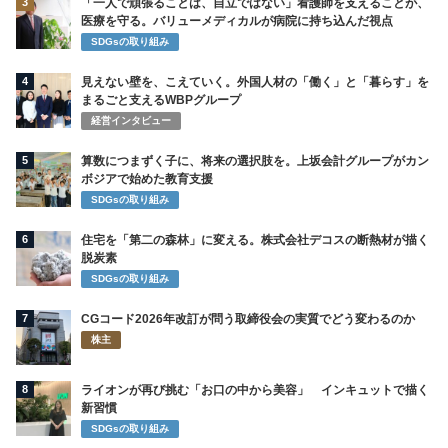
3
「一人で頑張ることは、自立ではない」看護師を支えることが、
医療を守る。バリューメディカルが病院に持ち込んだ視点
SDGsの取り組み
4
見えない壁を、こえていく。外国人材の「働く」と「暮らす」を
まるごと支えるWBPグループ
経営インタビュー
5
算数につまずく子に、将来の選択肢を。上坂会計グループがカン
ボジアで始めた教育支援
SDGsの取り組み
6
住宅を「第二の森林」に変える。株式会社デコスの断熱材が描く
脱炭素
SDGsの取り組み
7
CGコード2026年改訂が問う取締役会の実質でどう変わるのか
株主
8
ライオンが再び挑む「お口の中から美容」 インキュットで描く
新習慣
SDGsの取り組み