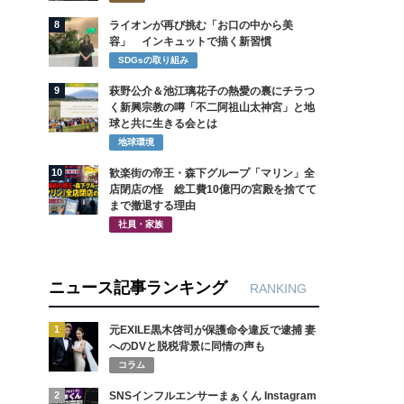
8
ライオンが再び挑む「お口の中から美
容」 インキュットで描く新習慣
SDGsの取り組み
9
萩野公介＆池江璃花子の熱愛の裏にチラつ
く新興宗教の噂「不二阿祖山太神宮」と地
球と共に生きる会とは
地球環境
10
歓楽街の帝王・森下グループ「マリン」全
店閉店の怪 総工費10億円の宮殿を捨てて
まで撤退する理由
社員・家族
ニュース記事ランキング
RANKING
1
元EXILE黒木啓司が保護命令違反で逮捕 妻
へのDVと脱税背景に同情の声も
コラム
2
SNSインフルエンサーまぁくん Instagram