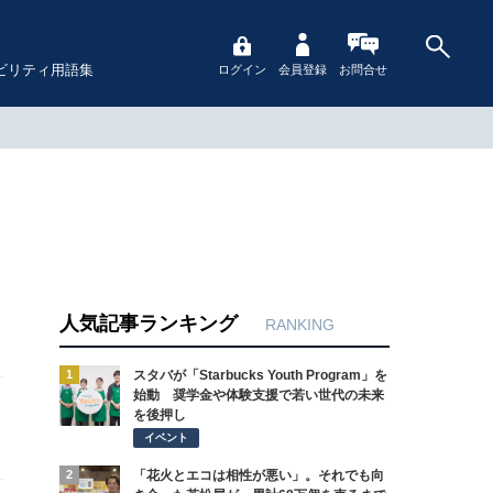
ビリティ用語集
ログイン
会員登録
お問合せ
人気記事ランキング
RANKING
1
スタバが「Starbucks Youth Program」を
始動 奨学金や体験支援で若い世代の未来
を後押し
イベント
2
「花火とエコは相性が悪い」。それでも向