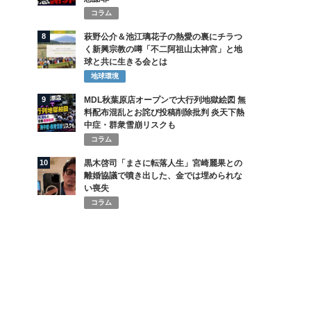
コラム
8
萩野公介＆池江璃花子の熱愛の裏にチラつ
く新興宗教の噂「不二阿祖山太神宮」と地
球と共に生きる会とは
地球環境
9
MDL秋葉原店オープンで大行列地獄絵図 無
料配布混乱とお詫び投稿削除批判 炎天下熱
中症・群衆雪崩リスクも
コラム
10
黒木啓司「まさに転落人生」宮崎麗果との
離婚協議で噴き出した、金では埋められな
い喪失
コラム