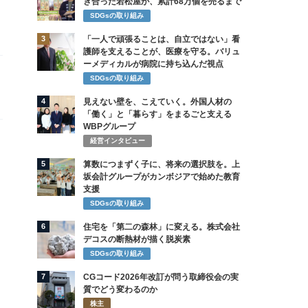
き合った若松屋が、累計68万個を売るまで
SDGsの取り組み
3
「一人で頑張ることは、自立ではない」看
護師を支えることが、医療を守る。バリュ
ーメディカルが病院に持ち込んだ視点
SDGsの取り組み
4
見えない壁を、こえていく。外国人材の
「働く」と「暮らす」をまるごと支える
WBPグループ
経営インタビュー
5
算数につまずく子に、将来の選択肢を。上
坂会計グループがカンボジアで始めた教育
支援
SDGsの取り組み
6
住宅を「第二の森林」に変える。株式会社
デコスの断熱材が描く脱炭素
SDGsの取り組み
7
CGコード2026年改訂が問う取締役会の実
質でどう変わるのか
株主