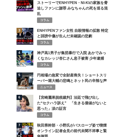
ストーリーでENHYPEN・NI-KIの家族を脅
迫しファンに謝罪 みなちゃんの死を巡る混
乱
コラム
3
ENHYPENファン女性 自殺情報の拡散 特定
と誹謗中傷が生んだ未確認の悲劇
コラム
4
神戸高1男子が集団暴行で入院 あかでみっ
くなカレッジ杏仁さん息子被害 少年逮捕
コラム
5
円相場の急変で全財産喪失！ショートスリ
ーパー堀大輔の悲鳴とネット民の辛辣な声
ニュース
6
【宮崎麗果脱税裁判】法廷で飛び出し
た“セクハラ訴え” 「生きる価値がないと
思った」涙の証言
コラム
7
秋田県幹部・小野氏がバスローブ姿で喫煙
オンライン記者会見の前代未聞不祥事と緊
急謝罪