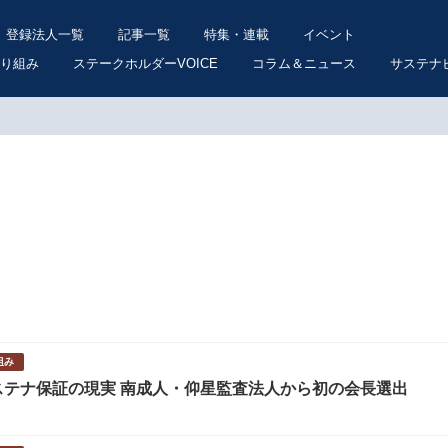
登録法人一覧
記事一覧
特集・連載
イベント
り組み
ステークホルダーVOICE
コラム＆ニュース
サステナ
組み
会計士協会が突きつけたサステナ保証の現実 南成人・仰星監査法人から初の会長選出