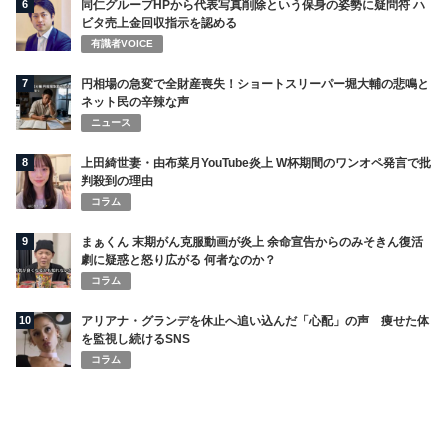
6
同仁グループHPから代表写真削除という保身の姿勢に疑問符 ハ
ビタ売上金回収指示を認める
有識者VOICE
7
円相場の急変で全財産喪失！ショートスリーパー堀大輔の悲鳴と
ネット民の辛辣な声
ニュース
8
上田綺世妻・由布菜月YouTube炎上 W杯期間のワンオペ発言で批
判殺到の理由
コラム
9
まぁくん 末期がん克服動画が炎上 余命宣告からのみそきん復活
劇に疑惑と怒り広がる 何者なのか？
コラム
10
アリアナ・グランデを休止へ追い込んだ「心配」の声 痩せた体
を監視し続けるSNS
コラム