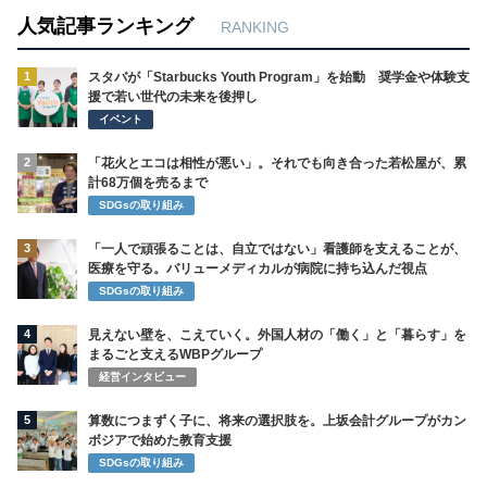
人気記事ランキング
RANKING
1
スタバが「Starbucks Youth Program」を始動 奨学金や体験支
援で若い世代の未来を後押し
イベント
2
「花火とエコは相性が悪い」。それでも向き合った若松屋が、累
計68万個を売るまで
SDGsの取り組み
3
「一人で頑張ることは、自立ではない」看護師を支えることが、
医療を守る。バリューメディカルが病院に持ち込んだ視点
SDGsの取り組み
4
見えない壁を、こえていく。外国人材の「働く」と「暮らす」を
まるごと支えるWBPグループ
経営インタビュー
5
算数につまずく子に、将来の選択肢を。上坂会計グループがカン
ボジアで始めた教育支援
SDGsの取り組み