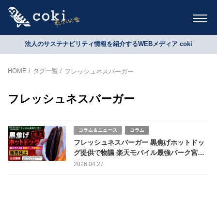
法人のサステナビリティ情報を紹介するWEBメディア coki
HOME
タグ一覧
フレッシュネスバーガー
フレッシュネスバーガー
コラム＆ニュース
コラム
フレッシュネスバーガー 黒焦げホットドッ
グ提供で物議 楽天モバイル最強パーク宮城
店で販売休止 公式謝罪
2026.04.27