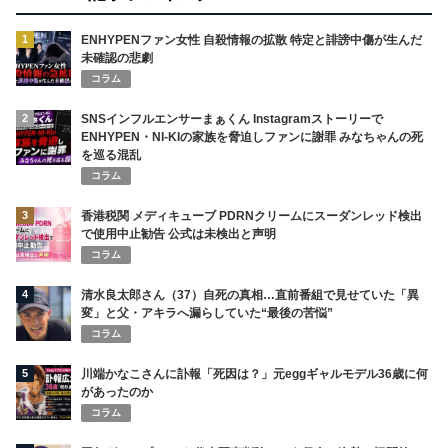
1
ENHYPENファン女性 自殺情報の拡散 特定と誹謗中傷が生んだ
未確認の悲劇
コラム
2
SNSインフルエンサーまぁくん Instagramストーリーで
ENHYPEN・NI-KIの家族を脅迫しファンに謝罪 みなちゃんの死
を巡る混乱
コラム
3
香港税関 メディキューブ PDRNクリームにスーダンレッド検出
で使用中止勧告 公式は未検出と声明
コラム
4
清水良太郎さん（37）自死の真相…直前番組で見せていた「異
変」と父・アキラへ漏らしていた“最後の苦悩”
コラム
5
川端かなこさんに訃報「死因は？」元eggギャルモデル36歳に何
があったのか
コラム