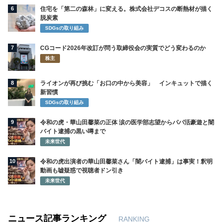
6
住宅を「第二の森林」に変える。株式会社デコスの断熱材が描く
脱炭素
SDGsの取り組み
7
CGコード2026年改訂が問う取締役会の実質でどう変わるのか
株主
8
ライオンが再び挑む「お口の中から美容」 インキュットで描く
新習慣
SDGsの取り組み
9
令和の虎・華山田馨菜の正体 涙の医学部志望からパパ活豪遊と闇
バイト逮捕の黒い噂まで
未来世代
10
令和の虎出演者の華山田馨菜さん「闇バイト逮捕」は事実！釈明
動画も嘘疑惑で視聴者ドン引き
未来世代
ニュース記事ランキング
RANKING