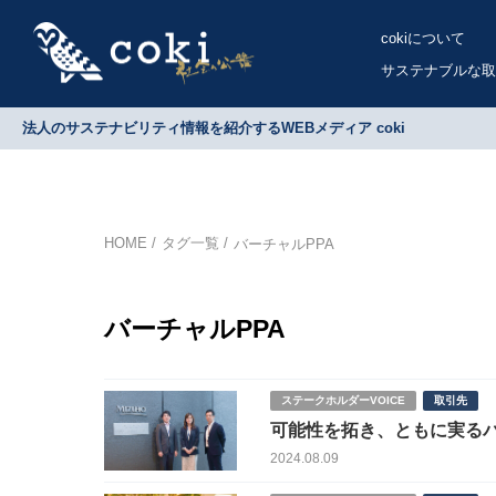
cokiについて
サステナブルな取
法人のサステナビリティ情報を紹介するWEBメディア coki
HOME
タグ一覧
バーチャルPPA
バーチャルPPA
ステークホルダーVOICE
取引先
可能性を拓き、ともに実る
2024.08.09