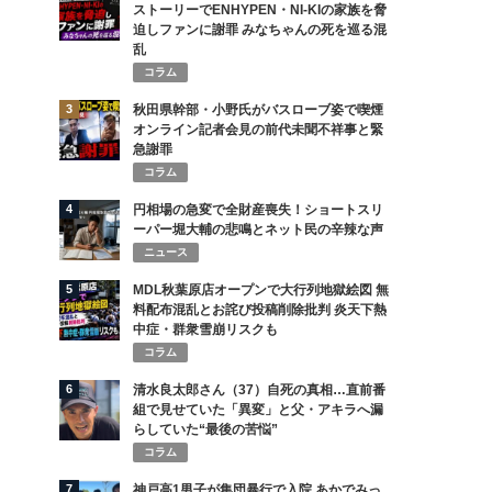
ストーリーでENHYPEN・NI-KIの家族を脅
迫しファンに謝罪 みなちゃんの死を巡る混
乱
コラム
3
秋田県幹部・小野氏がバスローブ姿で喫煙
オンライン記者会見の前代未聞不祥事と緊
急謝罪
コラム
4
円相場の急変で全財産喪失！ショートスリ
ーパー堀大輔の悲鳴とネット民の辛辣な声
ニュース
5
MDL秋葉原店オープンで大行列地獄絵図 無
料配布混乱とお詫び投稿削除批判 炎天下熱
中症・群衆雪崩リスクも
コラム
6
清水良太郎さん（37）自死の真相…直前番
組で見せていた「異変」と父・アキラへ漏
らしていた“最後の苦悩”
コラム
7
神戸高1男子が集団暴行で入院 あかでみっ