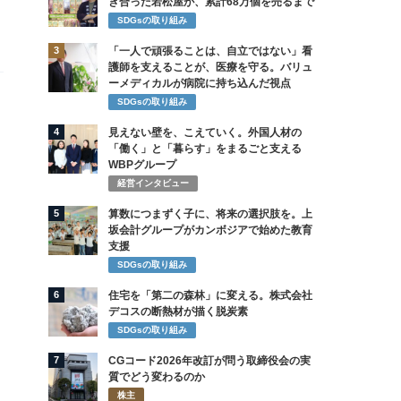
き合った若松屋が、累計68万個を売るまで
SDGsの取り組み
3
「一人で頑張ることは、自立ではない」看
護師を支えることが、医療を守る。バリュ
ーメディカルが病院に持ち込んだ視点
SDGsの取り組み
4
見えない壁を、こえていく。外国人材の
「働く」と「暮らす」をまるごと支える
WBPグループ
経営インタビュー
5
算数につまずく子に、将来の選択肢を。上
坂会計グループがカンボジアで始めた教育
支援
SDGsの取り組み
6
住宅を「第二の森林」に変える。株式会社
デコスの断熱材が描く脱炭素
SDGsの取り組み
7
CGコード2026年改訂が問う取締役会の実
質でどう変わるのか
株主