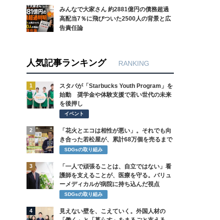
みんなで大家さん 約2881億円の債務超過
高配当7％に飛びついた2500人の背景と広
告責任論
人気記事ランキング
RANKING
1
スタバが「Starbucks Youth Program」を
始動 奨学金や体験支援で若い世代の未来
を後押し
イベント
2
「花火とエコは相性が悪い」。それでも向
き合った若松屋が、累計68万個を売るまで
SDGsの取り組み
3
「一人で頑張ることは、自立ではない」看
護師を支えることが、医療を守る。バリュ
ーメディカルが病院に持ち込んだ視点
SDGsの取り組み
4
見えない壁を、こえていく。外国人材の