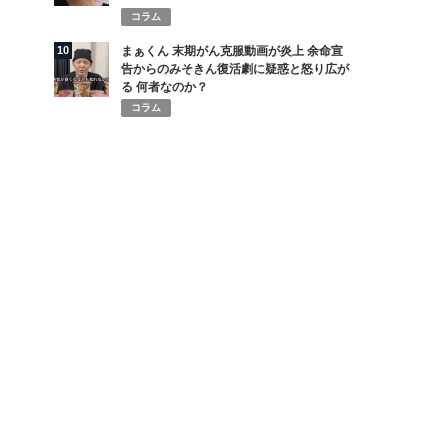
コラム
10
まぁくん 末期がん克服動画が炎上 余命宣
告からのみそきん復活劇に疑惑と怒り広が
る 何者なのか？
コラム