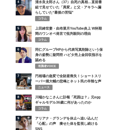
4
清水良太郎さん（37）自死の真相…直前番
組で見せていた「異変」と父・アキラへ漏
らしていた“最後の苦悩”
コラム
5
上田綺世妻・由布菜月YouTube炎上 W杯期
間のワンオペ発言で批判殺到の理由
コラム
6
同仁グループHPから代表写真削除という保
身の姿勢に疑問符 ハビタ売上金回収指示を
認める
有識者VOICE
7
円相場の急変で全財産喪失！ショートスリ
ーパー堀大輔の悲鳴とネット民の辛辣な声
ニュース
8
川端かなこさんに訃報「死因は？」元egg
ギャルモデル36歳に何があったのか
コラム
9
アリアナ・グランデを休止へ追い込んだ
「心配」の声 痩せた体を監視し続ける
SNS