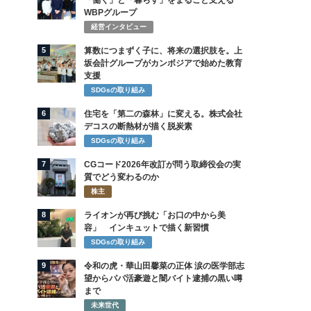
「働く」と「暮らす」をまるごと支える
WBPグループ
経営インタビュー
5
算数につまずく子に、将来の選択肢を。上
坂会計グループがカンボジアで始めた教育
支援
SDGsの取り組み
6
住宅を「第二の森林」に変える。株式会社
デコスの断熱材が描く脱炭素
SDGsの取り組み
7
CGコード2026年改訂が問う取締役会の実
質でどう変わるのか
株主
8
ライオンが再び挑む「お口の中から美
容」 インキュットで描く新習慣
SDGsの取り組み
9
令和の虎・華山田馨菜の正体 涙の医学部志
望からパパ活豪遊と闇バイト逮捕の黒い噂
まで
未来世代