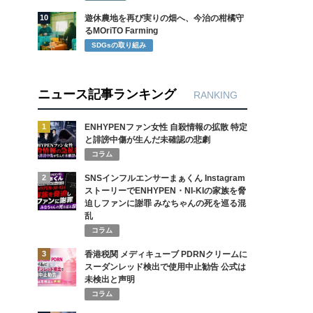
10
遊休農地を再び実りの畑へ、今治の柑橘守
るMOriTO Farming
SDGsの取り組み
ニュース記事ランキング
RANKING
1
ENHYPENファン女性 自殺情報の拡散 特定
と誹謗中傷が生んだ未確認の悲劇
コラム
2
SNSインフルエンサーまぁくん Instagram
ストーリーでENHYPEN・NI-KIの家族を脅
迫しファンに謝罪 みなちゃんの死を巡る混
乱
コラム
3
香港税関 メディキューブ PDRNクリームに
スーダンレッド検出で使用中止勧告 公式は
未検出と声明
コラム