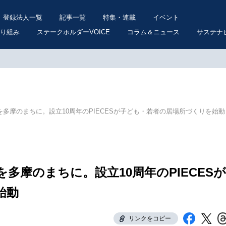
登録法人一覧
記事一覧
特集・連載
イベント
り組み
ステークホルダーVOICE
コラム＆ニュース
サステナ
多摩のまちに。設立10周年のPIECESが子ども・若者の居場所づくりを始動
多摩のまちに。設立10周年のPIECESが
始動
リンクをコピー