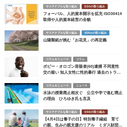
サステナブルな取り組み
ESGの取り組み
フォーバル、人的資本開示を拡充 ISO30414
取得や人的資本経営の全貌
サステナブルな取り組み
SDGsの取り組み
山陽製紙が挑む「お花見」の再定義
コラム＆ニュース
コラム
ボビー・オロゴン容疑者(60)逮捕 不同意性
交の疑い 知人女性に性的暴行 過去のトラブ
ル相次ぐ
コラム＆ニュース
ニュース
水泳の授業廃止相次ぐ 公立中学で進む廃止
の理由 ひろゆき氏も言及
サステナブルな取り組み
ESGの取り組み
【4月4日は養子の日】特別養子縁組 育て
の親、生みの親支援のリアル ミダス財団・