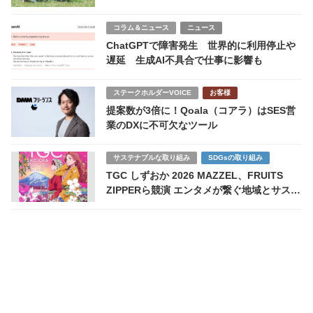
玉川絵里事業統括に聞く
コラム＆ニュース
ニュース
ChatGPTで障害発生 世界的に利用停止や
遅延 生成AI不具合で仕事に影響も
ステークホルダーVOICE
お客様
提案数が3倍に！Qoala（コアラ）はSES営
業のDXに不可欠なツール
サステナブルな取り組み
SDGsの取り組み
TGC しずおか 2026 MAZZEL、FRUITS
ZIPPERら競演 エンタメが繋ぐ地域とサステ
ナビリティの未来