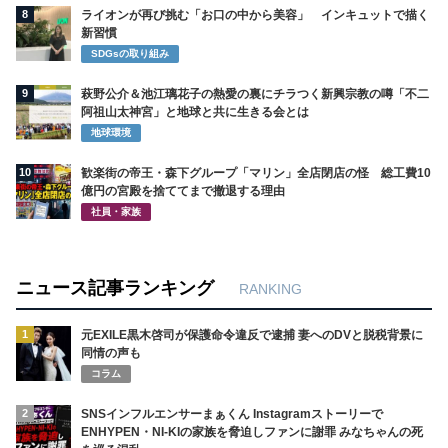
8
ライオンが再び挑む「お口の中から美容」 インキュットで描く
新習慣
SDGsの取り組み
9
萩野公介＆池江璃花子の熱愛の裏にチラつく新興宗教の噂「不二
阿祖山太神宮」と地球と共に生きる会とは
地球環境
10
歓楽街の帝王・森下グループ「マリン」全店閉店の怪 総工費10
億円の宮殿を捨ててまで撤退する理由
社員・家族
ニュース記事ランキング
RANKING
1
元EXILE黒木啓司が保護命令違反で逮捕 妻へのDVと脱税背景に
同情の声も
コラム
2
SNSインフルエンサーまぁくん Instagramストーリーで
ENHYPEN・NI-KIの家族を脅迫しファンに謝罪 みなちゃんの死