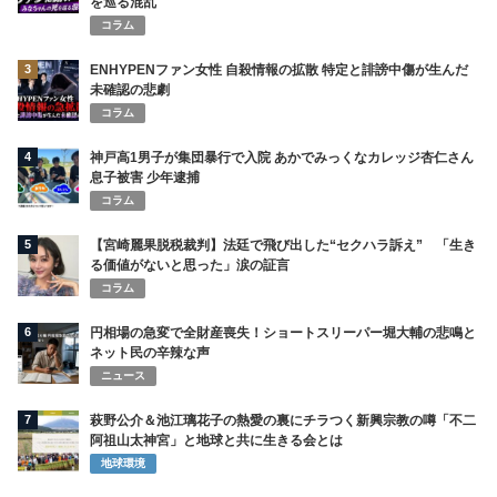
を巡る混乱
コラム
3
ENHYPENファン女性 自殺情報の拡散 特定と誹謗中傷が生んだ
未確認の悲劇
コラム
4
神戸高1男子が集団暴行で入院 あかでみっくなカレッジ杏仁さん
息子被害 少年逮捕
コラム
5
【宮崎麗果脱税裁判】法廷で飛び出した“セクハラ訴え” 「生き
る価値がないと思った」涙の証言
コラム
6
円相場の急変で全財産喪失！ショートスリーパー堀大輔の悲鳴と
ネット民の辛辣な声
ニュース
7
萩野公介＆池江璃花子の熱愛の裏にチラつく新興宗教の噂「不二
阿祖山太神宮」と地球と共に生きる会とは
地球環境