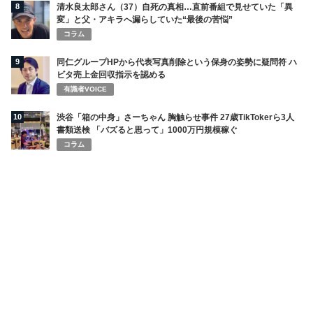
8
清水良太郎さん（37）自死の真相…直前番組で見せていた「異
変」と父・アキラへ漏らしていた“最後の苦悩”
コラム
9
同仁グループHPから代表写真削除という保身の姿勢に疑問符 ハ
ビタ売上金回収指示を認める
有識者VOICE
10
渋谷「箱の中身」さーちゃん 胸触らせ事件 27歳TikTokerら3人
書類送検 「バズると思って」1000万円規模稼ぐ
コラム