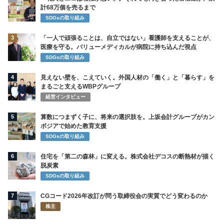
計68万個を売るまで
SDGsの取り組み
3
「一人で頑張ることは、自立ではない」看護師を支えることが、
医療を守る。バリューメディカルが病院に持ち込んだ視点
SDGsの取り組み
4
見えない壁を、こえていく。外国人材の「働く」と「暮らす」を
まるごと支えるWBPグループ
経営インタビュー
5
算数につまずく子に、将来の選択肢を。上坂会計グループがカン
ボジアで始めた教育支援
SDGsの取り組み
6
住宅を「第二の森林」に変える。株式会社デコスの断熱材が描く
脱炭素
SDGsの取り組み
7
CGコード2026年改訂が問う取締役会の実質でどう変わるのか
株主