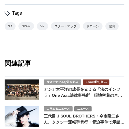
Tags
3D
SDGs
VR
スタートアップ
ドローン
教育
関連記事
サステナブルな取り組み
ESGの取り組み
アジア太平洋の成長を支える「法のインフ
ラ」One Asia法律事務所 現地密着のネッ
トワークで実現する持続可能なクロスボーダ
ー支援
コラム＆ニュース
ニュース
三代目 J SOUL BROTHERS・今市隆二さ
ん、タクシー運転手暴行・脅迫事件で示談成
立