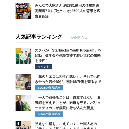
みんなで大家さん 約2881億円の債務超過
高配当7％に飛びついた2500人の背景と広
告責任論
人気記事ランキング
RANKING
1
スタバが「Starbucks Youth Program」を
始動 奨学金や体験支援で若い世代の未来
を後押し
イベント
2
「花火とエコは相性が悪い」。それでも向
き合った若松屋が、累計68万個を売るまで
SDGsの取り組み
3
「一人で頑張ることは、自立ではない」看
護師を支えることが、医療を守る。バリュ
ーメディカルが病院に持ち込んだ視点
SDGsの取り組み
4
見えない壁を、こえていく。外国人材の