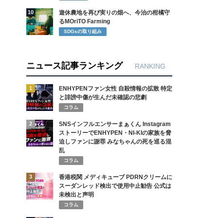
10
遊休農地を再び実りの畑へ、今治の柑橘守
るMOriTO Farming
SDGsの取り組み
ニュース記事ランキング
RANKING
1
ENHYPENファン女性 自殺情報の拡散 特定
と誹謗中傷が生んだ未確認の悲劇
コラム
2
SNSインフルエンサーまぁくん Instagram
ストーリーでENHYPEN・NI-KIの家族を脅
迫しファンに謝罪 みなちゃんの死を巡る混
乱
コラム
3
香港税関 メディキューブ PDRNクリームに
スーダンレッド検出で使用中止勧告 公式は
未検出と声明
コラム