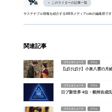
＞ このライターの記事一覧
サステナブル情報を紹介するWEBメディアcokiの編集部
関連記事
コラム＆ニュース
コラム
【ばけばけ】小泉八雲の月給
コラム＆ニュース
コラム
日プ新世界 4位・剱持吉成氏
波紋
コラム＆ニュース
コラム