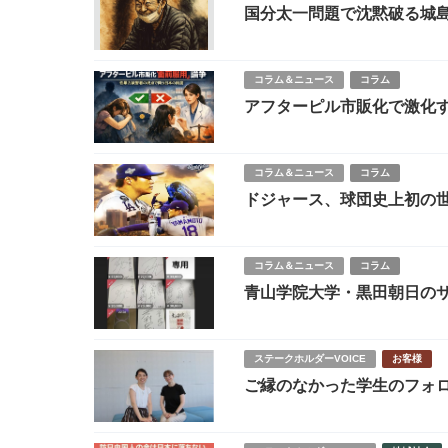
国分太一問題で沈黙破る城
コラム＆ニュース
コラム
アフターピル市販化で激化
制度設計
コラム＆ニュース
コラム
ドジャース、球団史上初の世
導いた歓喜の夜
コラム＆ニュース
コラム
青山学院大学・黒田朝日のサ
にする、転売市場の醜悪な
ステークホルダーVOICE
お客様
ご縁のなかった学生のフォ