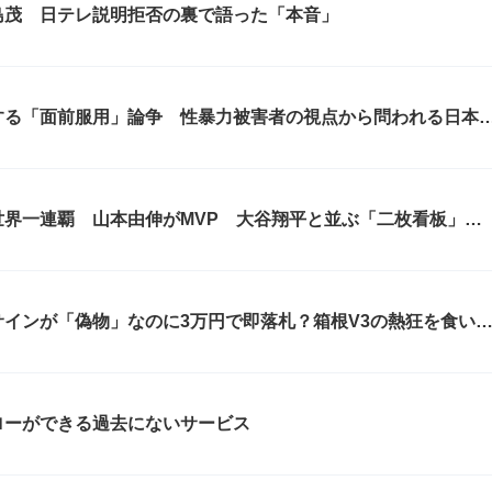
島茂 日テレ説明拒否の裏で語った「本音」
する「面前服用」論争 性暴力被害者の視点から問われる日本
界一連覇 山本由伸がMVP 大谷翔平と並ぶ「二枚看板」が
インが「偽物」なのに3万円で即落札？箱根V3の熱狂を食い
「偽造ビジネス」はどこまで暴走するのか
ローができる過去にないサービス