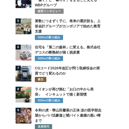
「働く」と「暮らす」をまるごと支える
WBPグループ
経営インタビュー
5
算数につまずく子に、将来の選択肢を。上
坂会計グループがカンボジアで始めた教育
支援
SDGsの取り組み
6
住宅を「第二の森林」に変える。株式会社
デコスの断熱材が描く脱炭素
SDGsの取り組み
7
CGコード2026年改訂が問う取締役会の実
質でどう変わるのか
株主
8
ライオンが再び挑む「お口の中から美
容」 インキュットで描く新習慣
SDGsの取り組み
9
令和の虎・華山田馨菜の正体 涙の医学部志
望からパパ活豪遊と闇バイト逮捕の黒い噂
まで
未来世代