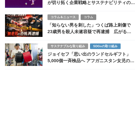
が切り拓く企業戦略とサステナビリティの新
境地
コラム＆ニュース
コラム
「知らない男を刺した」つくば路上刺傷で
23歳男を殺人未遂容疑で再逮捕 広がる通
り魔不安
サステナブルな取り組み
SDGsの取り組み
ジョイセフ「思い出のランドセルギフト」
5,000個一斉検品へ アフガニスタン女児の学
び守る