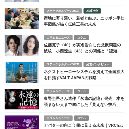
ステークホルダーVOICE
地域社会
産地に寄り添い、若者と結ぶ。ニッポン手仕
事図鑑が描く伝統工芸の未来
コラム＆ニュース
コラム
佐藤寛子（40）が実名告白した父親問題の
波紋 小西遼生（43）との関係と「認知」
をめぐる現実
ステークホルダーVOICE
経営インタビュー
ネクストヒーローシステムを携えて全国拡大
を目指すVALT JAPANの戦略
コラム＆ニュース
コラム
東野圭吾さん遺作『永遠の記憶』発売 本を
読まない人まで虜にした「見えない技巧」
コラム＆ニュース
コラム
アバターの向こう側に見える未来｜VRChat