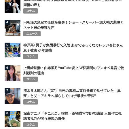
同情の声も
コラム
4
円相場の急変で全財産喪失！ショートスリーパー堀大輔の悲鳴と
ネット民の辛辣な声
ニュース
5
神戸高1男子が集団暴行で入院 あかでみっくなカレッジ杏仁さん
息子被害 少年逮捕
コラム
6
上田綺世妻・由布菜月YouTube炎上 W杯期間のワンオペ発言で批
判殺到の理由
コラム
7
清水良太郎さん（37）自死の真相…直前番組で見せていた「異
変」と父・アキラへ漏らしていた“最後の苦悩”
コラム
8
深夜アニメ『ヤニねこ』喫煙・薬物描写でBPO議論 人気作に視
聴者批判が問う表現の責任
コラム