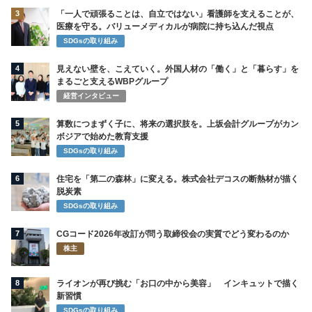
3
「一人で頑張ることは、自立ではない」看護師を支えることが、
医療を守る。バリューメディカルが病院に持ち込んだ視点
SDGsの取り組み
4
見えない壁を、こえていく。外国人材の「働く」と「暮らす」を
まるごと支えるWBPグループ
経営インタビュー
5
算数につまずく子に、将来の選択肢を。上坂会計グループがカン
ボジアで始めた教育支援
SDGsの取り組み
6
住宅を「第二の森林」に変える。株式会社デコスの断熱材が描く
脱炭素
SDGsの取り組み
7
CGコード2026年改訂が問う取締役会の実質でどう変わるのか
株主
8
ライオンが再び挑む「お口の中から美容」 インキュットで描く
新習慣
SDGsの取り組み