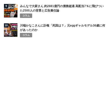
9
みんなで大家さん 約2881億円の債務超過 高配当7％に飛びつい
た2500人の背景と広告責任論
コラム
10
川端かなこさんに訃報「死因は？」元eggギャルモデル36歳に何
があったのか
コラム