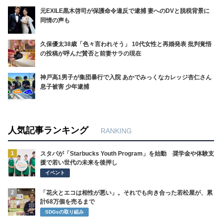
元EXILE黒木啓司が保護命令違反で逮捕 妻へのDVと脱税背景に
同情の声も
久保優太38歳「色々言われそう」 10代女性と再婚発表 批判覚悟
の投稿が呼んだ賛否と前妻サラの現在
神戸高1男子が集団暴行で入院 あかでみっくなカレッジ杏仁さん
息子被害 少年逮捕
人気記事ランキング
RANKING
1
スタバが「Starbucks Youth Program」を始動 奨学金や体験支
援で若い世代の未来を後押し
イベント
2
「花火とエコは相性が悪い」。それでも向き合った若松屋が、累
計68万個を売るまで
SDGsの取り組み