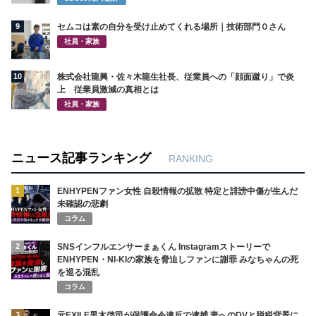
9
セムコは素の自分を受け止めてくれる場所｜技術部門０さん
社員・家族
10
株式会社龍興・佐々木龍生社長、従業員への「顔面蹴り」で炎
上 従業員激減の真相とは
社員・家族
ニュース記事ランキング
RANKING
1
ENHYPENファン女性 自殺情報の拡散 特定と誹謗中傷が生んだ
未確認の悲劇
コラム
2
SNSインフルエンサーまぁくん Instagramストーリーで
ENHYPEN・NI-KIの家族を脅迫しファンに謝罪 みなちゃんの死
を巡る混乱
コラム
3
元EXILE黒木啓司が保護命令違反で逮捕 妻へのDVと脱税背景に