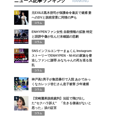
ニュース記事ランキング
RANKING
1
元EXILE黒木啓司が保護命令違反で逮捕 妻
へのDVと脱税背景に同情の声も
コラム
2
ENHYPENファン女性 自殺情報の拡散 特定
と誹謗中傷が生んだ未確認の悲劇
コラム
3
SNSインフルエンサーまぁくん Instagram
ストーリーでENHYPEN・NI-KIの家族を脅
迫しファンに謝罪 みなちゃんの死を巡る混
乱
コラム
4
神戸高1男子が集団暴行で入院 あかでみっ
くなカレッジ杏仁さん息子被害 少年逮捕
コラム
5
【宮崎麗果脱税裁判】法廷で飛び出し
た“セクハラ訴え” 「生きる価値がないと
思った」涙の証言
コラム