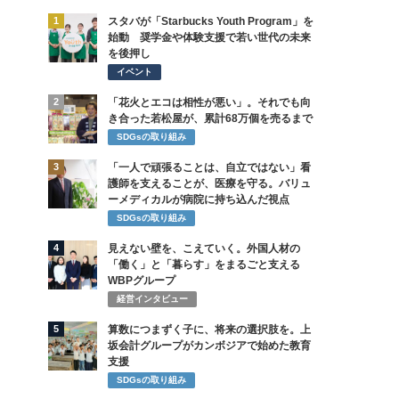
1
スタバが「Starbucks Youth Program」を
始動 奨学金や体験支援で若い世代の未来
を後押し
イベント
2
「花火とエコは相性が悪い」。それでも向
き合った若松屋が、累計68万個を売るまで
SDGsの取り組み
3
「一人で頑張ることは、自立ではない」看
護師を支えることが、医療を守る。バリュ
ーメディカルが病院に持ち込んだ視点
SDGsの取り組み
4
見えない壁を、こえていく。外国人材の
「働く」と「暮らす」をまるごと支える
WBPグループ
経営インタビュー
5
算数につまずく子に、将来の選択肢を。上
坂会計グループがカンボジアで始めた教育
支援
SDGsの取り組み