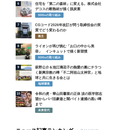
6
住宅を「第二の森林」に変える。株式会社
デコスの断熱材が描く脱炭素
SDGsの取り組み
7
CGコード2026年改訂が問う取締役会の実
質でどう変わるのか
株主
8
ライオンが再び挑む「お口の中から美
容」 インキュットで描く新習慣
SDGsの取り組み
9
萩野公介＆池江璃花子の熱愛の裏にチラつ
く新興宗教の噂「不二阿祖山太神宮」と地
球と共に生きる会とは
地球環境
10
令和の虎・華山田馨菜の正体 涙の医学部志
望からパパ活豪遊と闇バイト逮捕の黒い噂
まで
未来世代