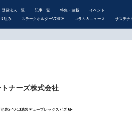
登録法人一覧
記事一覧
特集・連載
イベント
り組み
ステークホルダーVOICE
コラム＆ニュース
サステナ
ートナーズ株式会社
島区池袋2-40-13池袋デュープレックスビズ 6F