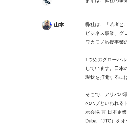
まずは、御社の事
弊社は、「若者と
山本
ビジネス事業、グ
ワカモノ応援事業の
1つめのグローバ
しています。日本
現状を打開するに
そこで、アリババ
のハブといわれ
る
示会場 兼 日本企業の合
Dubai（JTC