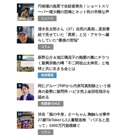
6
円相場の急変で全財産喪失！ショートスリ
ーパー堀大輔の悲鳴とネット民の辛辣な声
ニュース
7
清水良太郎さん（37）自死の真相…直前番
組で見せていた「異変」と父・アキラへ漏
らしていた“最後の苦悩”
コラム
8
萩野公介＆池江璃花子の熱愛の裏にチラつ
く新興宗教の噂「不二阿祖山太神宮」と地
球と共に生きる会とは
地球環境
9
同仁グループHPから代表写真削除という保
身の姿勢に疑問符 ハビタ売上金回収指示を
認める
有識者VOICE
10
渋谷「箱の中身」さーちゃん 胸触らせ事件
27歳TikTokerら3人書類送検 「バズると思
って」1000万円規模稼ぐ
コラム