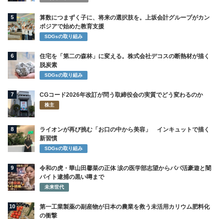
5
算数につまずく子に、将来の選択肢を。上坂会計グループがカン
ボジアで始めた教育支援
SDGsの取り組み
6
住宅を「第二の森林」に変える。株式会社デコスの断熱材が描く
脱炭素
SDGsの取り組み
7
CGコード2026年改訂が問う取締役会の実質でどう変わるのか
株主
8
ライオンが再び挑む「お口の中から美容」 インキュットで描く
新習慣
SDGsの取り組み
9
令和の虎・華山田馨菜の正体 涙の医学部志望からパパ活豪遊と闇
バイト逮捕の黒い噂まで
未来世代
10
第一工業製薬の副産物が日本の農業を救う未活用カリウム肥料化
の衝撃