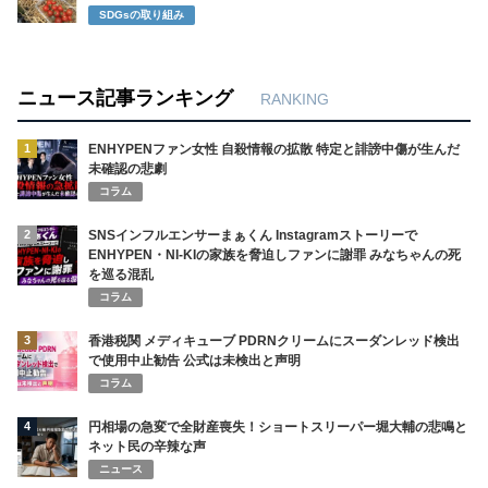
SDGsの取り組み
ニュース記事ランキング
RANKING
1
ENHYPENファン女性 自殺情報の拡散 特定と誹謗中傷が生んだ
未確認の悲劇
コラム
2
SNSインフルエンサーまぁくん Instagramストーリーで
ENHYPEN・NI-KIの家族を脅迫しファンに謝罪 みなちゃんの死
を巡る混乱
コラム
3
香港税関 メディキューブ PDRNクリームにスーダンレッド検出
で使用中止勧告 公式は未検出と声明
コラム
4
円相場の急変で全財産喪失！ショートスリーパー堀大輔の悲鳴と
ネット民の辛辣な声
ニュース