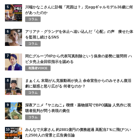
5
川端かなこさんに訃報「死因は？」元eggギャルモデル36歳に何
があったのか
コラム
6
アリアナ・グランデを休止へ追い込んだ「心配」の声 痩せた体
を監視し続けるSNS
コラム
7
同仁グループHPから代表写真削除という保身の姿勢に疑問符 ハ
ビタ売上金回収指示を認める
有識者VOICE
8
まぁくん 末期がん克服動画が炎上 余命宣告からのみそきん復活
劇に疑惑と怒り広がる 何者なのか？
コラム
9
深夜アニメ『ヤニねこ』喫煙・薬物描写でBPO議論 人気作に視
聴者批判が問う表現の責任
コラム
10
みんなで大家さん 約2881億円の債務超過 高配当7％に飛びつい
た2500人の背景と広告責任論