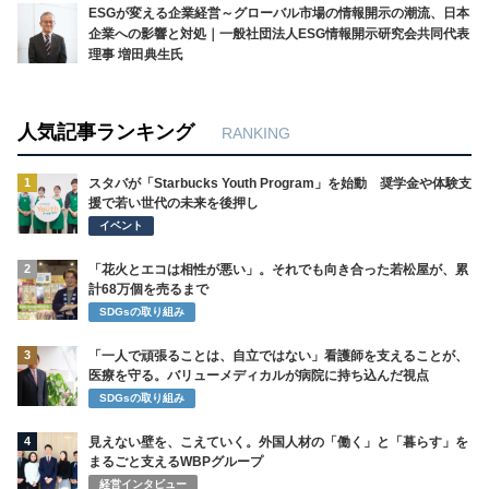
ESGが変える企業経営～グローバル市場の情報開示の潮流、日本
企業への影響と対処｜一般社団法人ESG情報開示研究会共同代表
理事 増田典生氏
人気記事ランキング
RANKING
1
スタバが「Starbucks Youth Program」を始動 奨学金や体験支
援で若い世代の未来を後押し
イベント
2
「花火とエコは相性が悪い」。それでも向き合った若松屋が、累
計68万個を売るまで
SDGsの取り組み
3
「一人で頑張ることは、自立ではない」看護師を支えることが、
医療を守る。バリューメディカルが病院に持ち込んだ視点
SDGsの取り組み
4
見えない壁を、こえていく。外国人材の「働く」と「暮らす」を
まるごと支えるWBPグループ
経営インタビュー