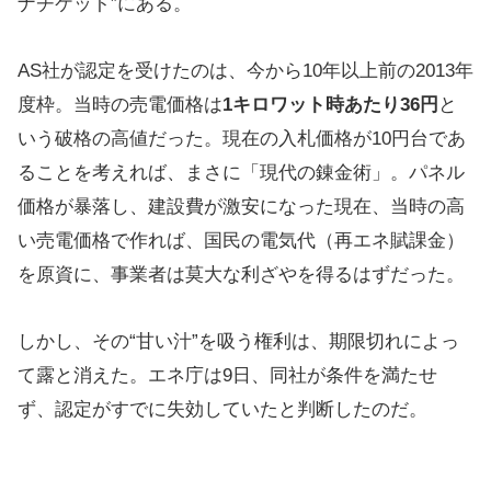
ナチケット”にある。
AS社が認定を受けたのは、今から10年以上前の2013年
度枠。当時の売電価格は
1キロワット時あたり36円
と
いう破格の高値だった。現在の入札価格が10円台であ
ることを考えれば、まさに「現代の錬金術」。パネル
価格が暴落し、建設費が激安になった現在、当時の高
い売電価格で作れば、国民の電気代（再エネ賦課金）
を原資に、事業者は莫大な利ざやを得るはずだった。
しかし、その“甘い汁”を吸う権利は、期限切れによっ
て露と消えた。エネ庁は9日、同社が条件を満たせ
ず、認定がすでに失効していたと判断したのだ。