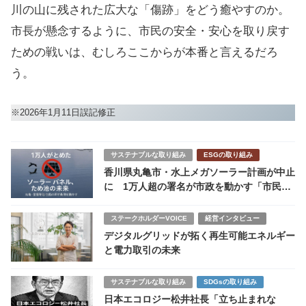
川の山に残された広大な「傷跡」をどう癒やすのか。
市長が懸念するように、市民の安全・安心を取り戻す
ための戦いは、むしろここからが本番と言えるだろ
う。
※2026年1月11日誤記修正
サステナブルな取り組み
ESGの取り組み
香川県丸亀市・水上メガソーラー計画が中止
に 1万人超の署名が市政を動かす「市民の
勝利」
ステークホルダーVOICE
経営インタビュー
デジタルグリッドが拓く再生可能エネルギー
と電力取引の未来
サステナブルな取り組み
SDGsの取り組み
日本エコロジー松井社長「立ち止まれな