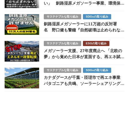
い」 釧路湿原メガソーラー事業、環境保護
と投資の狭間で対立
サステナブルな取り組み
SDGsの取り組み
釧路湿原メガソーラーに11万超の反対署
名 野口健も警鐘『自然破壊は止められない
のか
サステナブルな取り組み
ESGの取り組み
メガソーラー支援、27年度廃止へ 「北欧の
夢」から覚めた日本が直面する、再エネ賦課
金と原発の冷徹な現実
サステナブルな取り組み
SDGsの取り組み
カナダグースが千葉・匝瑳市で再エネ事業
パタゴニアも共鳴、ソーラーシェアリングと
循環型ビジネスの未来