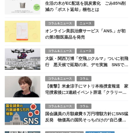
生活の木がEC配送を脱炭素化 ごみ85%削
減の「ポスト返却」梱包とは
コラム＆ニュース
ニュース
オンライン美肌治療サービス「ANS.」が初
の第3類医薬品を発売
コラム＆ニュース
ニュース
大阪・関西万博「空飛ぶクルマ」ついに初飛
行 悪天候で延期の末、デモ実施 SNSでは
冷静な声も
コラム＆ニュース
コラム
【衝撃】米倉涼子にマトリ本格捜査報道 家
宅捜索後に3連続イベント辞退「クラリーノ
美脚大賞も欠席」
コラム＆ニュース
コラム
国会議員の月額歳費５万円増額方針にSNS猛
反発 物価高の国民そっちのけの“自己優
遇”に広がる失望と怒号