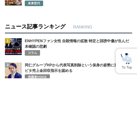
未来世代
ニュース記事ランキング
RANKING
1
ENHYPENファン女性 自殺情報の拡散 特定と誹謗中傷が生んだ
未確認の悲劇
コラム
2
同仁グループHPから代表写真削除という保身の姿勢に疑問符 ハ
ビタ売上金回収指示を認める
有識者VOICE
3
香港税関 メディキューブ PDRNクリームにスーダンレッド検出
で使用中止勧告 公式は未検出と声明
コラム
4
清水良太郎さん（37）自死の真相…直前番組で見せていた「異
変」と父・アキラへ漏らしていた“最後の苦悩”
コラム