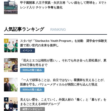
甲子園開幕 八王子実践・矢沢主将「いい顔をして野球を」 Xでト
レンド入り チケット争奪も激化
人気記事ランキング
RANKING
1
スタバが「Starbucks Youth Program」を始動 奨学金や体験支
援で若い世代の未来を後押し
イベント
2
「花火とエコは相性が悪い」。それでも向き合った若松屋が、累
計68万個を売るまで
SDGsの取り組み
3
「一人で頑張ることは、自立ではない」看護師を支えることが、
医療を守る。バリューメディカルが病院に持ち込んだ視点
SDGsの取り組み
4
見えない壁を、こえていく。外国人材の「働く」と「暮らす」を
まるごと支えるWBPグループ
経営インタビュー