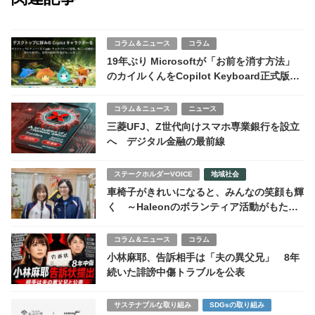
コラム＆ニュース
コラム
19年ぶり Microsoftが「お前を消す方法」
のカイルくんをCopilot Keyboard正式版で
復活させた衝撃
コラム＆ニュース
ニュース
三菱UFJ、Z世代向けスマホ専業銀行を設立
へ デジタル金融の最前線
ステークホルダーVOICE
地域社会
車椅子がきれいになると、みんなの笑顔も輝
く ～Haleonのボランティア活動がもたら
すもの～
コラム＆ニュース
コラム
小林麻耶、告訴相手は「夫の異父兄」 8年
続いた誹謗中傷トラブルを公表
サステナブルな取り組み
SDGsの取り組み