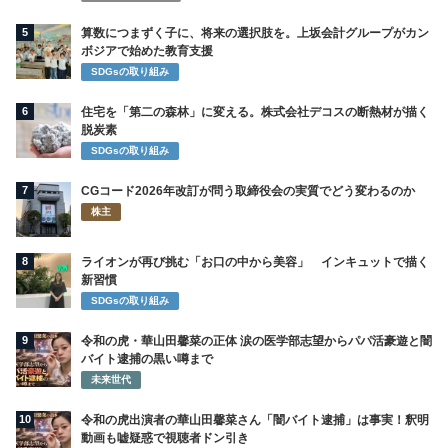
5
算数につまずく子に、将来の選択肢を。上坂会計グループがカン
ボジアで始めた教育支援
SDGsの取り組み
6
住宅を「第二の森林」に変える。株式会社デコスの断熱材が描く
脱炭素
SDGsの取り組み
7
CGコード2026年改訂が問う取締役会の実質でどう変わるのか
株主
8
ライオンが再び挑む「お口の中から美容」 インキュットで描く
新習慣
SDGsの取り組み
9
令和の虎・華山田馨菜の正体 涙の医学部志望からパパ活豪遊と闇
バイト逮捕の黒い噂まで
未来世代
10
令和の虎出演者の華山田馨菜さん「闇バイト逮捕」は事実！釈明
動画も嘘疑惑で視聴者ドン引き