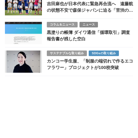
吉田麻也が日本代表に緊急再合流へ 遠藤航
の状態不安で森保ジャパンに迫る「苦渋の決
断」
コラム＆ニュース
ニュース
黒塗りの帳簿 ダイワ通信「循環取引」調査
報告書が残した空白
サステナブルな取り組み
SDGsの取り組み
カンコー学生服、「制服の端切れで作るエコ
フラワー」プロジェクトが100校突破