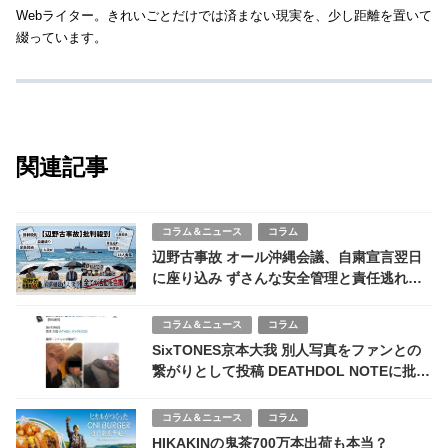
Webライター。きれいごとだけでは済まない現実を、少し距離を置いて
綴っています。
関連記事
コラム＆ニュース
コラム
辺野古事故 オール沖縄会議、自粛宣言翌日
に座り込み ずさんな安全管理と責任逃れに
批判殺到
コラム＆ニュース
コラム
SixTONES京本大我 別人写真をファンとの
繋がりとして投稿 DEATHDOL NOTEに批判
集中
コラム＆ニュース
コラム
HIKAKINの鬼茶700万本出荷も本当？