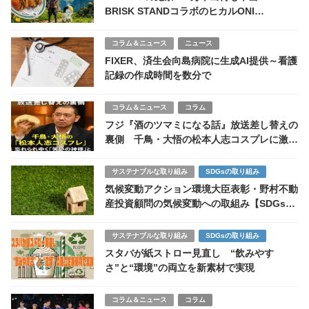
BRISK STANDコラボのヒカルONI
BURGERが仕掛けた丸パクリ対決の全貌
コラム＆ニュース
ニュース
FIXER、済生会向島病院に生成AI提供～看護
記録の作成時間を数分で
コラム＆ニュース
コラム
フジ『酒のツマミになる話』放送差し替えの
裏側 千鳥・大悟の松本人志コスプレに激
震 忘れられゆく「笑いの神様」
サステナブルな取り組み
SDGsの取り組み
気候変動アクション環境大臣表彰・野村不動
産投資顧問の気候変動への取組み【SDGs関
連ニュース】
サステナブルな取り組み
SDGsの取り組み
スタバが紙ストロー見直し “飲みやす
さ”と“環境”の両立を新素材で実現
コラム＆ニュース
コラム