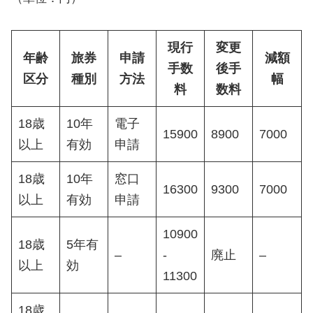
現行
変更
年齢
旅券
申請
減額
手数
後手
区分
種別
方法
幅
料
数料
18歳
10年
電子
15900
8900
7000
以上
有効
申請
18歳
10年
窓口
16300
9300
7000
以上
有効
申請
10900
18歳
5年有
–
-
廃止
–
以上
効
11300
18歳