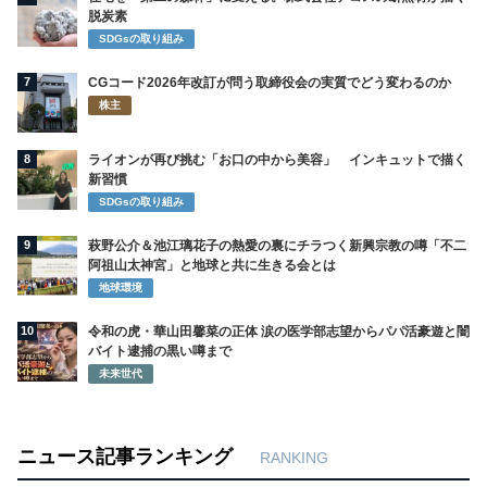
脱炭素
SDGsの取り組み
7
CGコード2026年改訂が問う取締役会の実質でどう変わるのか
株主
8
ライオンが再び挑む「お口の中から美容」 インキュットで描く
新習慣
SDGsの取り組み
9
萩野公介＆池江璃花子の熱愛の裏にチラつく新興宗教の噂「不二
阿祖山太神宮」と地球と共に生きる会とは
地球環境
10
令和の虎・華山田馨菜の正体 涙の医学部志望からパパ活豪遊と闇
バイト逮捕の黒い噂まで
未来世代
ニュース記事ランキング
RANKING