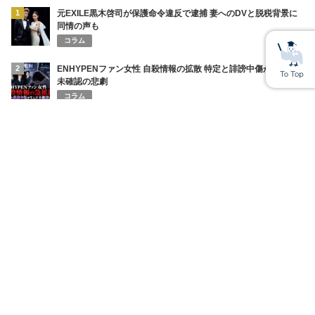
1
元EXILE黒木啓司が保護命令違反で逮捕 妻へのDVと脱税背景に
同情の声も
コラム
2
ENHYPENファン女性 自殺情報の拡散 特定と誹謗中傷が生んだ
未確認の悲劇
コラム
3
SNSインフルエンサーまぁくん Instagramストーリーで
ENHYPEN・NI-KIの家族を脅迫しファンに謝罪 みなちゃんの死
を巡る混乱
コラム
4
神戸高1男子が集団暴行で入院 あかでみっくなカレッジ杏仁さん
息子被害 少年逮捕
コラム
5
【宮崎麗果脱税裁判】法廷で飛び出した“セクハラ訴え” 「生き
る価値がないと思った」涙の証言
コラム
6
円相場の急変で全財産喪失！ショートスリーパー堀大輔の悲鳴と