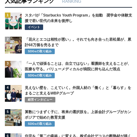
人気記事ランキング
RANKING
1
スタバが「Starbucks Youth Program」を始動 奨学金や体験支
援で若い世代の未来を後押し
イベント
2
「花火とエコは相性が悪い」。それでも向き合った若松屋が、累
計68万個を売るまで
SDGsの取り組み
3
「一人で頑張ることは、自立ではない」看護師を支えることが、
医療を守る。バリューメディカルが病院に持ち込んだ視点
SDGsの取り組み
4
見えない壁を、こえていく。外国人材の「働く」と「暮らす」を
まるごと支えるWBPグループ
経営インタビュー
5
算数につまずく子に、将来の選択肢を。上坂会計グループがカン
ボジアで始めた教育支援
SDGsの取り組み
6
住宅を「第二の森林」に変える。株式会社デコスの断熱材が描く