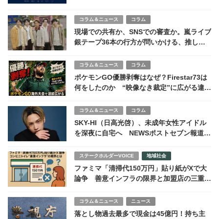
コラム＆ニュース
コラム
現場での共有か、SNSでの審査か。嵐ライブ
銀テープ36本の行方が問いかける、推し活
の倫理
コラム＆ニュース
コラム
ポケモンGO優勝剥奪はなぜ？Firestar73は
何をしたのか “映像なき裁定”に広がる違和
感
コラム＆ニュース
コラム
SKY-HI（日高光啓）、未成年女性アイドル
を深夜に自宅へ NEWSポストセブン報道で
波紋
ステークホルダーVOICE
地域社会
ファミマ「清掃代150万円」貼り紙がXで大
論争 善意インフラの限界と加盟店の三重苦
があらわに
コラム＆ニュース
ニュース
落とし物過去最多で現金は45億円！持ち主