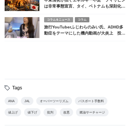
中東情勢が招くエネルギー不足 フィリピン
は非常事態宣言、タイ、ベトナムも深刻化
日本はどうなる
コラム＆ニュース
コラム
旅行YouTuberふじわらのみい氏、ADHD多
動症をテーマにした機内動画が大炎上 投稿
削除後も批判の嵐
Tags
ANA
JAL
オーバーツーリズム
パスポート手数料
値上げ
値下げ
批判
改悪
燃油サーチャージ