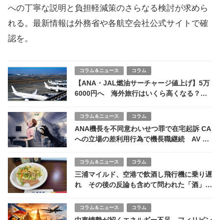
への丁寧な説明と負担軽減策のさらなる検討が求めら
れる。最新情報は外務省や各航空会社公式サイトで確
認を。
コラム＆ニュース
コラム
【ANA・JAL燃油サーチャージ値上げ】5万
6000円へ 海外旅行はいくら高くなる？今
後の見通しは？
コラム＆ニュース
コラム
ANA機長を不同意わいせつ罪で在宅起訴 CA
への立場の差利用行為で機長職継続 AV CA
コスプレ禁止論も波及
コラム＆ニュース
コラム
三浦マイルド、空港で飲酒し飛行機に乗り遅
れ その後の反論も含めて問われた「酒」よ
り重いもの
コラム＆ニュース
コラム