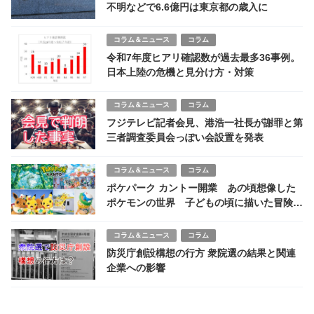
不明などで6.6億円は東京都の歳入に
コラム＆ニュース
コラム
令和7年度ヒアリ確認数が過去最多36事例。
日本上陸の危機と見分け方・対策
コラム＆ニュース
コラム
フジテレビ記者会見、港浩一社長が謝罪と第
三者調査委員会っぽい会設置を発表
コラム＆ニュース
コラム
ポケパーク カントー開業 あの頃想像した
ポケモンの世界 子どもの頃に描いた冒険が
よみうりランドで現実になった日
コラム＆ニュース
コラム
防災庁創設構想の行方 衆院選の結果と関連
企業への影響