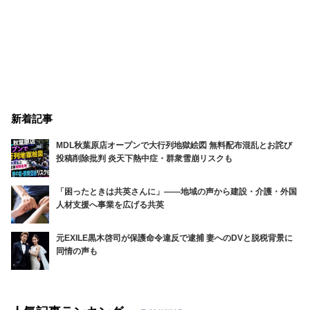
新着記事
MDL秋葉原店オープンで大行列地獄絵図 無料配布混乱とお詫び
投稿削除批判 炎天下熱中症・群衆雪崩リスクも
「困ったときは共英さんに」――地域の声から建設・介護・外国
人材支援へ事業を広げる共英
元EXILE黒木啓司が保護命令違反で逮捕 妻へのDVと脱税背景に
同情の声も