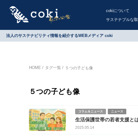
cokiについて
サステナブルな取
法人のサステナビリティ情報を紹介するWEBメディア coki
HOME
タグ一覧
５つの子ども像
５つの子ども像
コラム＆ニュース
ニュース
生活保護世帯の若者支援と
度一覧
2025.05.14