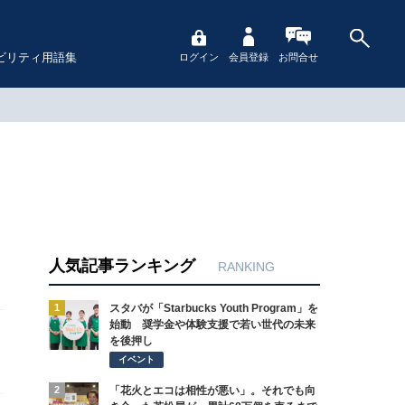
ビリティ用語集
ログイン
会員登録
お問合せ
人気記事ランキング
RANKING
1
スタバが「Starbucks Youth Program」を
始動 奨学金や体験支援で若い世代の未来
を後押し
イベント
2
「花火とエコは相性が悪い」。それでも向