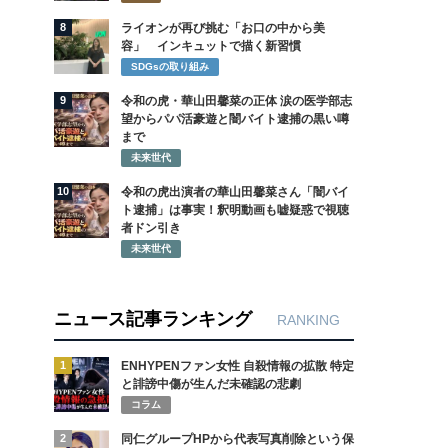
8
ライオンが再び挑む「お口の中から美
容」 インキュットで描く新習慣
SDGsの取り組み
9
令和の虎・華山田馨菜の正体 涙の医学部志
望からパパ活豪遊と闇バイト逮捕の黒い噂
まで
未来世代
10
令和の虎出演者の華山田馨菜さん「闇バイ
ト逮捕」は事実！釈明動画も嘘疑惑で視聴
者ドン引き
未来世代
ニュース記事ランキング
RANKING
1
ENHYPENファン女性 自殺情報の拡散 特定
と誹謗中傷が生んだ未確認の悲劇
コラム
2
同仁グループHPから代表写真削除という保