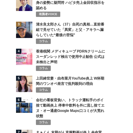
身の姿勢に疑問符 ハビタ売上金回収指示を
認める
有識者VOICE
3
清水良太郎さん（37）自死の真相…直前番
組で見せていた「異変」と父・アキラへ漏
らしていた“最後の苦悩”
コラム
4
香港税関 メディキューブ PDRNクリームに
スーダンレッド検出で使用中止勧告 公式は
未検出と声明
コラム
5
上田綺世妻・由布菜月YouTube炎上 W杯期
間のワンオペ発言で批判殺到の理由
コラム
6
会社の看板背負い、トラック運転手のポイ
捨て動画炎上 停車中飲料を外に流し捨てエ
ヌ・オー通産Google Maps口コミが大荒れ
状態
コラム
7
まぁくん 末期がん克服動画が炎上 余命宣