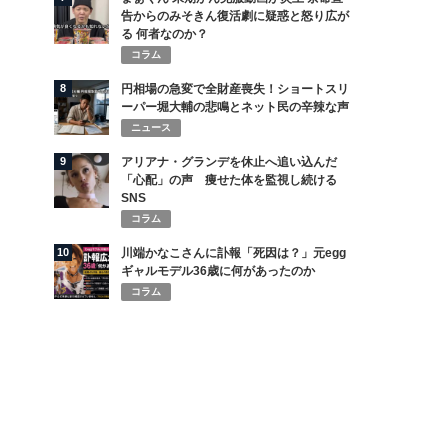
告からのみそきん復活劇に疑惑と怒り広が
る 何者なのか？
コラム
8
円相場の急変で全財産喪失！ショートスリ
ーパー堀大輔の悲鳴とネット民の辛辣な声
ニュース
9
アリアナ・グランデを休止へ追い込んだ
「心配」の声 痩せた体を監視し続ける
SNS
コラム
10
川端かなこさんに訃報「死因は？」元egg
ギャルモデル36歳に何があったのか
コラム