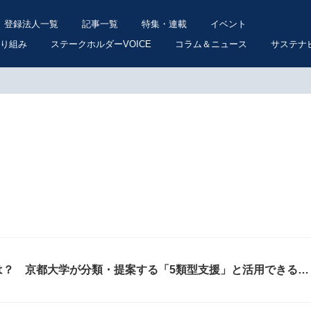
登録法人一覧
記事一覧
特集・連載
イベント
り組み
ステークホルダーVOICE
コラム＆ニュース
サステナ
は？ 京都大学が分類・提案する「5類型支援」と活用できる制