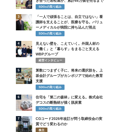
き合った若松屋が、累計68万個を売るまで
SDGsの取り組み
3
「一人で頑張ることは、自立ではない」看
護師を支えることが、医療を守る。バリュ
ーメディカルが病院に持ち込んだ視点
SDGsの取り組み
4
見えない壁を、こえていく。外国人材の
「働く」と「暮らす」をまるごと支える
WBPグループ
経営インタビュー
5
算数につまずく子に、将来の選択肢を。上
坂会計グループがカンボジアで始めた教育
支援
SDGsの取り組み
6
住宅を「第二の森林」に変える。株式会社
デコスの断熱材が描く脱炭素
SDGsの取り組み
7
CGコード2026年改訂が問う取締役会の実
質でどう変わるのか
株主