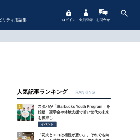
ビリティ用語集
ログイン
会員登録
お問合せ
人気記事ランキング
RANKING
1
スタバが「Starbucks Youth Program」を
始動 奨学金や体験支援で若い世代の未来
を後押し
イベント
2
「花火とエコは相性が悪い」。それでも向