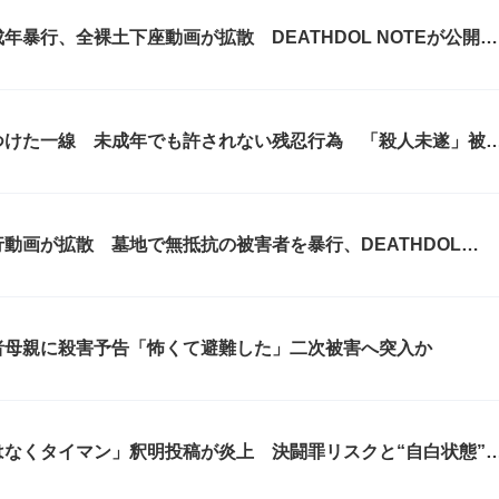
暴行、全裸土下座動画が拡散 DEATHDOL NOTEが公開し
つけた一線 未成年でも許されない残忍行為 「殺人未遂」被
与説
動画が拡散 墓地で無抵抗の被害者を暴行、DEATHDOL
者母親に殺害予告「怖くて避難した」二次被害へ突入か
なくタイマン」釈明投稿が炎上 決闘罪リスクと“自白状態”