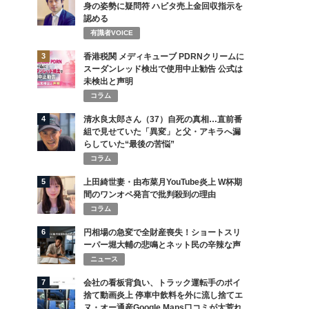
身の姿勢に疑問符 ハビタ売上金回収指示を
認める
有識者VOICE
3
香港税関 メディキューブ PDRNクリームに
スーダンレッド検出で使用中止勧告 公式は
未検出と声明
コラム
4
清水良太郎さん（37）自死の真相…直前番
組で見せていた「異変」と父・アキラへ漏
らしていた“最後の苦悩”
コラム
5
上田綺世妻・由布菜月YouTube炎上 W杯期
間のワンオペ発言で批判殺到の理由
コラム
6
円相場の急変で全財産喪失！ショートスリ
ーパー堀大輔の悲鳴とネット民の辛辣な声
ニュース
7
会社の看板背負い、トラック運転手のポイ
捨て動画炎上 停車中飲料を外に流し捨てエ
ヌ・オー通産Google Maps口コミが大荒れ