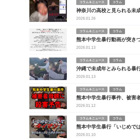
コラム＆ニュース
コラム
神奈川の高校と見られる未成年
た暴行動画の異常性
2026.01.26
コラム＆ニュース
コラム
熊本中学生暴行動画が突き
届受理と拡散する半グレ関
2026.01.13
コラム＆ニュース
コラム
沖縄で未成年とみられる暴行
NOTEが拡散
2026.01.13
コラム＆ニュース
コラム
熊本中学生暴行事件、被害
2026.01.12
コラム＆ニュース
コラム
熊本中学生暴行「いじめでは
皮肉
2026.01.10