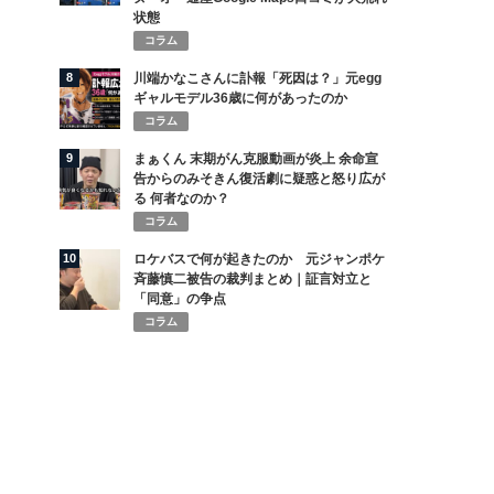
状態
コラム
8
川端かなこさんに訃報「死因は？」元egg
ギャルモデル36歳に何があったのか
コラム
9
まぁくん 末期がん克服動画が炎上 余命宣
告からのみそきん復活劇に疑惑と怒り広が
る 何者なのか？
コラム
10
ロケバスで何が起きたのか 元ジャンポケ
斉藤慎二被告の裁判まとめ｜証言対立と
「同意」の争点
コラム