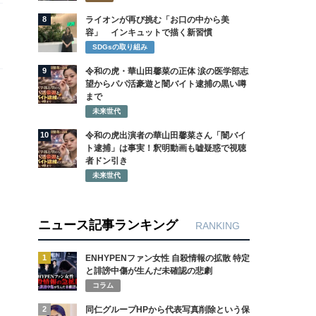
8
ライオンが再び挑む「お口の中から美
容」 インキュットで描く新習慣
SDGsの取り組み
9
令和の虎・華山田馨菜の正体 涙の医学部志
望からパパ活豪遊と闇バイト逮捕の黒い噂
まで
未来世代
10
令和の虎出演者の華山田馨菜さん「闇バイ
ト逮捕」は事実！釈明動画も嘘疑惑で視聴
者ドン引き
未来世代
ニュース記事ランキング
RANKING
1
ENHYPENファン女性 自殺情報の拡散 特定
と誹謗中傷が生んだ未確認の悲劇
コラム
2
同仁グループHPから代表写真削除という保