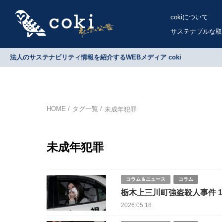
cokiについて
サステナブルな取
法人のサステナビリティ情報を紹介するWEBメディア coki
HOME
タグ一覧
未成年犯罪
未成年犯罪
コラム＆ニュース
コラム
栃木上三川町強盗殺人事件 
ットで拡散 情報混乱の波紋
2026.05.18