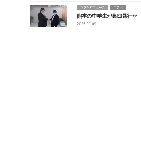
コラム＆ニュース
コラム
熊本の中学生が集団暴行か 母
凄惨映像
2026.01.09