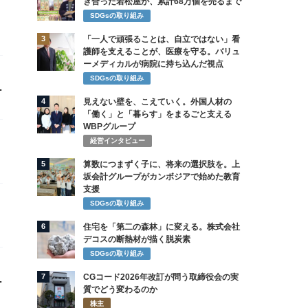
き合った若松屋が、累計68万個を売るまで
SDGsの取り組み
3
「一人で頑張ることは、自立ではない」看
護師を支えることが、医療を守る。バリュ
ーメディカルが病院に持ち込んだ視点
SDGsの取り組み
害
4
見えない壁を、こえていく。外国人材の
「働く」と「暮らす」をまるごと支える
WBPグループ
経営インタビュー
5
算数につまずく子に、将来の選択肢を。上
坂会計グループがカンボジアで始めた教育
支援
SDGsの取り組み
6
住宅を「第二の森林」に変える。株式会社
デコスの断熱材が描く脱炭素
SDGsの取り組み
7
CGコード2026年改訂が問う取締役会の実
の
質でどう変わるのか
株主