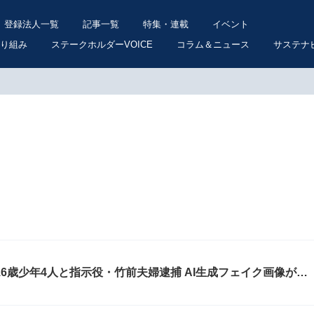
登録法人一覧
記事一覧
特集・連載
イベント
り組み
ステークホルダーVOICE
コラム＆ニュース
サステナ
16歳少年4人と指示役・竹前夫婦逮捕 AI生成フェイク画像がネ