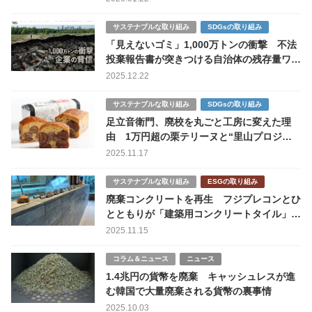
サステナブルな取り組み
SDGsの取り組み
「見えないゴミ」1,000万トンの衝撃 不法
投棄報告書が突きつける自治体の残存量ワー
ストランキング
2025.12.22
サステナブルな取り組み
SDGsの取り組み
足立音衛門、廃校を丸ごと工房に変えた理
由 1万円超の栗テリーヌと“里山プロジェ
クト”の現在地
2025.11.17
サステナブルな取り組み
ESGの取り組み
廃棄コンクリートを再生 フジプレコンとひ
とともりが「建築用コンクリートタイル」サ
イトを公開
2025.11.15
コラム＆ニュース
ニュース
1.4兆円の貨幣を廃棄 キャッシュレスが進
む韓国で大量廃棄される貨幣の裏事情
2025.10.03