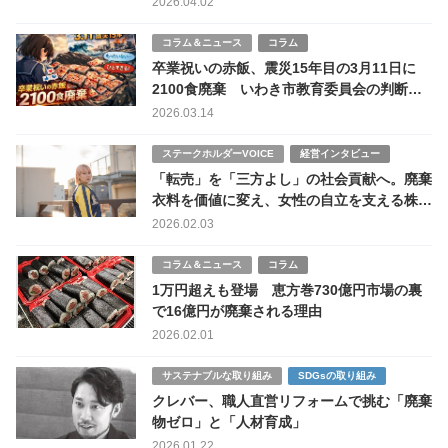
2026.04.02
コラム＆ニュース
コラム
卒業祝いの赤飯、震災15年目の3月11日に
2100食廃棄 いわき市教育委員会の判断に
批判殺到
2026.03.14
ステークホルダーVOICE
経営インタビュー
「転売」を「三方よし」の社会貢献へ。廃棄
衣料を価値に変え、女性の自立を支える株式
会社Meroneの挑戦
2026.02.03
コラム＆ニュース
コラム
1万円超えも登場 恵方巻730億円市場の裏
で16億円が廃棄される理由
2026.02.01
サステナブルな取り組み
SDGsの取り組み
クレバー、職人直営リフォームで挑む「廃棄
物ゼロ」と「人材育成」
2026.01.22