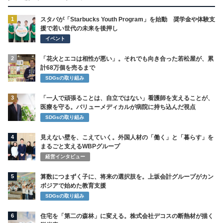
1
スタバが「Starbucks Youth Program」を始動 奨学金や体験支
援で若い世代の未来を後押し
イベント
2
「花火とエコは相性が悪い」。それでも向き合った若松屋が、累
計68万個を売るまで
SDGsの取り組み
3
「一人で頑張ることは、自立ではない」看護師を支えることが、
医療を守る。バリューメディカルが病院に持ち込んだ視点
SDGsの取り組み
4
見えない壁を、こえていく。外国人材の「働く」と「暮らす」を
まるごと支えるWBPグループ
経営インタビュー
5
算数につまずく子に、将来の選択肢を。上坂会計グループがカン
ボジアで始めた教育支援
SDGsの取り組み
6
住宅を「第二の森林」に変える。株式会社デコスの断熱材が描く