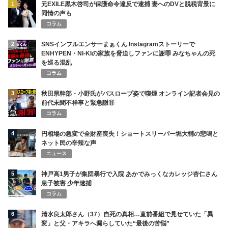
1
元EXILE黒木啓司が保護命令違反で逮捕 妻へのDVと脱税背景に
同情の声も
コラム
2
SNSインフルエンサーまぁくん Instagramストーリーで
ENHYPEN・NI-KIの家族を脅迫しファンに謝罪 みなちゃんの死
を巡る混乱
コラム
3
秋田県幹部・小野氏がバスローブ姿で喫煙 オンライン記者会見の
前代未聞不祥事と緊急謝罪
コラム
4
円相場の急変で全財産喪失！ショートスリーパー堀大輔の悲鳴と
ネット民の辛辣な声
ニュース
5
神戸高1男子が集団暴行で入院 あかでみっくなカレッジ杏仁さん
息子被害 少年逮捕
コラム
6
清水良太郎さん（37）自死の真相…直前番組で見せていた「異
変」と父・アキラへ漏らしていた“最後の苦悩”