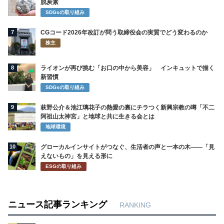
脱炭素
SDGsの取り組み
7
CGコード2026年改訂が問う取締役会の実質でどう変わるのか
株主
8
ライオンが再び挑む「お口の中から美容」 インキュットで描く
新習慣
SDGsの取り組み
9
萩野公介＆池江璃花子の熱愛の裏にチラつく新興宗教の噂「不二
阿祖山太神宮」と地球と共に生きる会とは
地球環境
10
グローカルインサイトがつなぐ、生活者の声と一本の木――「見
えないもの」を見える形に
ESGの取り組み
ニュース記事ランキング
RANKING