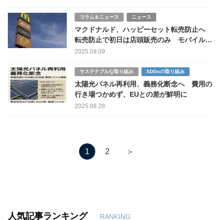
コラム＆ニュース
ニュース
マクドナルド、ハッピーセット転売防止へ
転売防止で初日は店頭販売のみ モバイル注
文停止と購入制限を導入
2025.09.09
サステナブルな取り組み
SDGsの取り組み
太陽光パネル再利用、義務化断念へ 費用の
行き場つかめず、EUとの差が鮮明に
2025.08.28
＞
1
2
人気記事ランキング
RANKING