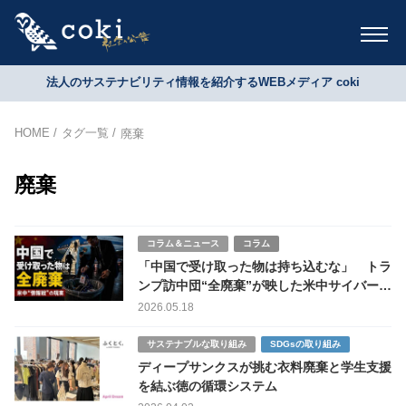
法人のサステナビリティ情報を紹介するWEBメディア coki
HOME
タグ一覧
廃棄
廃棄
コラム＆ニュース
コラム
「中国で受け取った物は持ち込むな」 トラ
ンプ訪中団“全廃棄”が映した米中サイバー戦
争
2026.05.18
サステナブルな取り組み
SDGsの取り組み
ディープサンクスが挑む衣料廃棄と学生支援
を結ぶ徳の循環システム