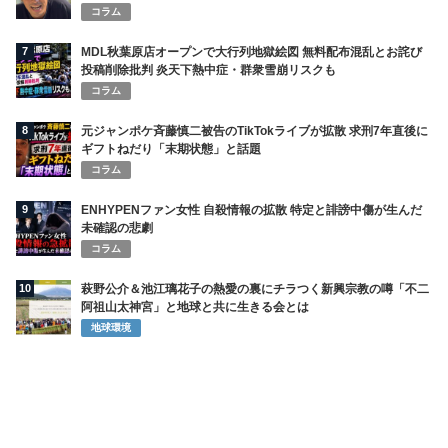
コラム
7
MDL秋葉原店オープンで大行列地獄絵図 無料配布混乱とお詫び
投稿削除批判 炎天下熱中症・群衆雪崩リスクも
コラム
8
元ジャンポケ斉藤慎二被告のTikTokライブが拡散 求刑7年直後に
ギフトねだり「末期状態」と話題
コラム
9
ENHYPENファン女性 自殺情報の拡散 特定と誹謗中傷が生んだ
未確認の悲劇
コラム
10
萩野公介＆池江璃花子の熱愛の裏にチラつく新興宗教の噂「不二
阿祖山太神宮」と地球と共に生きる会とは
地球環境