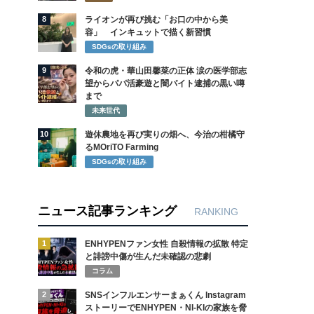
8
ライオンが再び挑む「お口の中から美
容」 インキュットで描く新習慣
SDGsの取り組み
9
令和の虎・華山田馨菜の正体 涙の医学部志
望からパパ活豪遊と闇バイト逮捕の黒い噂
まで
未来世代
10
遊休農地を再び実りの畑へ、今治の柑橘守
るMOriTO Farming
SDGsの取り組み
ニュース記事ランキング
RANKING
1
ENHYPENファン女性 自殺情報の拡散 特定
と誹謗中傷が生んだ未確認の悲劇
コラム
2
SNSインフルエンサーまぁくん Instagram
ストーリーでENHYPEN・NI-KIの家族を脅