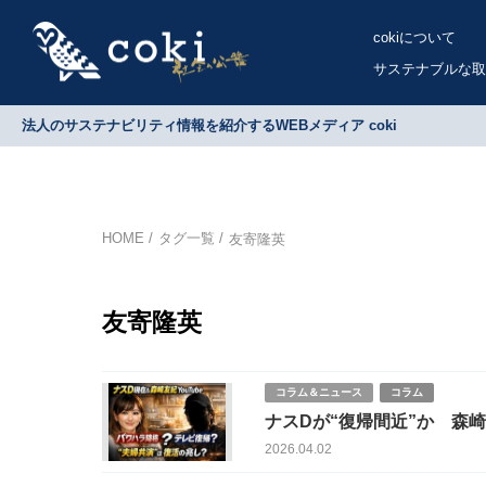
cokiについて
サステナブルな取
法人のサステナビリティ情報を紹介するWEBメディア coki
HOME
タグ一覧
友寄隆英
友寄隆英
コラム＆ニュース
コラム
ナスDが“復帰間近”か 森崎
2026.04.02