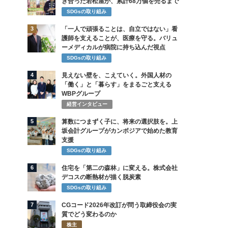
き合った若松屋が、累計68万個を売るまで
SDGsの取り組み
3
「一人で頑張ることは、自立ではない」看
護師を支えることが、医療を守る。バリュ
ーメディカルが病院に持ち込んだ視点
SDGsの取り組み
4
見えない壁を、こえていく。外国人材の
「働く」と「暮らす」をまるごと支える
WBPグループ
経営インタビュー
5
算数につまずく子に、将来の選択肢を。上
坂会計グループがカンボジアで始めた教育
支援
SDGsの取り組み
6
住宅を「第二の森林」に変える。株式会社
デコスの断熱材が描く脱炭素
SDGsの取り組み
7
CGコード2026年改訂が問う取締役会の実
質でどう変わるのか
株主