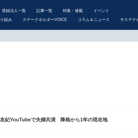
登録法人一覧
記事一覧
特集・連載
イベント
り組み
ステークホルダーVOICE
コラム＆ニュース
サステナ
友紀YouTubeで夫婦共演 降格から1年の現在地