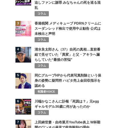
迫しファンに謝罪 みなちゃんの死を巡る混
乱
コラム
3
香港税関 メディキューブ PDRNクリームに
スーダンレッド検出で使用中止勧告 公式は
未検出と声明
コラム
4
清水良太郎さん（37）自死の真相…直前番
組で見せていた「異変」と父・アキラへ漏
らしていた“最後の苦悩”
コラム
5
同仁グループHPから代表写真削除という保
身の姿勢に疑問符 ハビタ売上金回収指示を
認める
有識者VOICE
6
川端かなこさんに訃報「死因は？」元egg
ギャルモデル36歳に何があったのか
コラム
7
上田綺世妻・由布菜月YouTube炎上 W杯期
間のワンオペ発言で批判殺到の理由