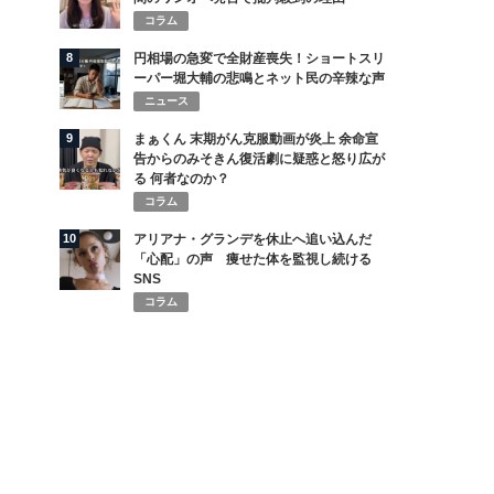
コラム
8
円相場の急変で全財産喪失！ショートスリ
ーパー堀大輔の悲鳴とネット民の辛辣な声
ニュース
9
まぁくん 末期がん克服動画が炎上 余命宣
告からのみそきん復活劇に疑惑と怒り広が
る 何者なのか？
コラム
10
アリアナ・グランデを休止へ追い込んだ
「心配」の声 痩せた体を監視し続ける
SNS
コラム