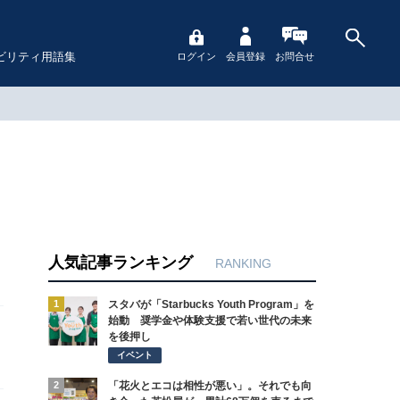
ビリティ用語集
ログイン
会員登録
お問合せ
人気記事ランキング
RANKING
1
スタバが「Starbucks Youth Program」を
始動 奨学金や体験支援で若い世代の未来
を後押し
イベント
2
「花火とエコは相性が悪い」。それでも向