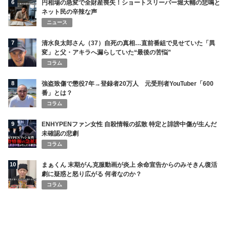
6
円相場の急変で全財産喪失！ショートスリーパー堀大輔の悲鳴と
ネット民の辛辣な声
ニュース
7
清水良太郎さん（37）自死の真相…直前番組で見せていた「異
変」と父・アキラへ漏らしていた“最後の苦悩”
コラム
8
強盗致傷で懲役7年→登録者20万人 元受刑者YouTuber「600
番」とは？
コラム
9
ENHYPENファン女性 自殺情報の拡散 特定と誹謗中傷が生んだ
未確認の悲劇
コラム
10
まぁくん 末期がん克服動画が炎上 余命宣告からのみそきん復活
劇に疑惑と怒り広がる 何者なのか？
コラム