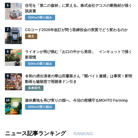
6
住宅を「第二の森林」に変える。株式会社デコスの断熱材が描く
脱炭素
SDGsの取り組み
7
CGコード2026年改訂が問う取締役会の実質でどう変わるのか
株主
8
ライオンが再び挑む「お口の中から美容」 インキュットで描く
新習慣
SDGsの取り組み
9
令和の虎出演者の華山田馨菜さん「闇バイト逮捕」は事実！釈明
動画も嘘疑惑で視聴者ドン引き
未来世代
10
遊休農地を再び実りの畑へ、今治の柑橘守るMOriTO Farming
SDGsの取り組み
ニュース記事ランキング
RANKING