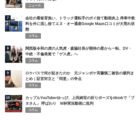
ニュース
7
会社の看板背負い、トラック運転手のポイ捨て動画炎上 停車中飲
料を外に流し捨てエヌ・オー通産Google Maps口コミが大荒れ状
態
コラム
8
関西版令和の虎の人気虎・森脇社長が期待の星から一転、DV・
中絶・不倫発覚で「ゲス虎」へ
コラム
9
ロケバスで何が起きたのか 元ジャンポケ斉藤慎二被告の裁判ま
とめ｜証言対立と「同意」の争点
コラム
10
カップルYouTuberゆっぴ、上田綺世の祈りポーズをtiktokで「ブ
タさん」 呼ばわり W杯実況動画に批判
コラム