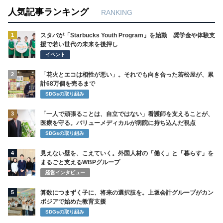
人気記事ランキング
RANKING
1
スタバが「Starbucks Youth Program」を始動 奨学金や体験支
援で若い世代の未来を後押し
イベント
2
「花火とエコは相性が悪い」。それでも向き合った若松屋が、累
計68万個を売るまで
SDGsの取り組み
3
「一人で頑張ることは、自立ではない」看護師を支えることが、
医療を守る。バリューメディカルが病院に持ち込んだ視点
SDGsの取り組み
4
見えない壁を、こえていく。外国人材の「働く」と「暮らす」を
まるごと支えるWBPグループ
経営インタビュー
5
算数につまずく子に、将来の選択肢を。上坂会計グループがカン
ボジアで始めた教育支援
SDGsの取り組み