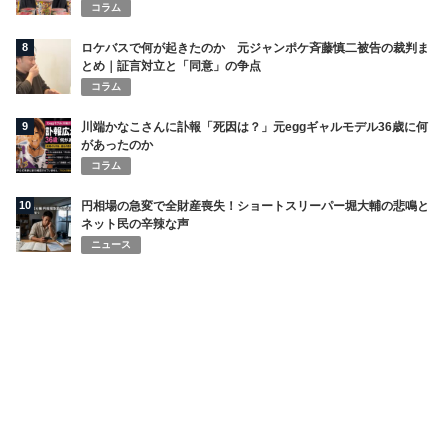
コラム
8
ロケバスで何が起きたのか 元ジャンポケ斉藤慎二被告の裁判ま
とめ｜証言対立と「同意」の争点
コラム
9
川端かなこさんに訃報「死因は？」元eggギャルモデル36歳に何
があったのか
コラム
10
円相場の急変で全財産喪失！ショートスリーパー堀大輔の悲鳴と
ネット民の辛辣な声
ニュース