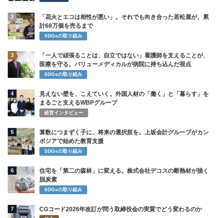
2
「花火とエコは相性が悪い」。それでも向き合った若松屋が、累
計68万個を売るまで
SDGsの取り組み
3
「一人で頑張ることは、自立ではない」看護師を支えることが、
医療を守る。バリューメディカルが病院に持ち込んだ視点
SDGsの取り組み
4
見えない壁を、こえていく。外国人材の「働く」と「暮らす」を
まるごと支えるWBPグループ
経営インタビュー
5
算数につまずく子に、将来の選択肢を。上坂会計グループがカン
ボジアで始めた教育支援
SDGsの取り組み
6
住宅を「第二の森林」に変える。株式会社デコスの断熱材が描く
脱炭素
SDGsの取り組み
7
CGコード2026年改訂が問う取締役会の実質でどう変わるのか