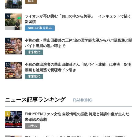
株主
8
ライオンが再び挑む「お口の中から美容」 インキュットで描く
新習慣
SDGsの取り組み
9
令和の虎・華山田馨菜の正体 涙の医学部志望からパパ活豪遊と闇
バイト逮捕の黒い噂まで
未来世代
10
令和の虎出演者の華山田馨菜さん「闇バイト逮捕」は事実！釈明
動画も嘘疑惑で視聴者ドン引き
未来世代
ニュース記事ランキング
RANKING
1
ENHYPENファン女性 自殺情報の拡散 特定と誹謗中傷が生んだ
未確認の悲劇
コラム