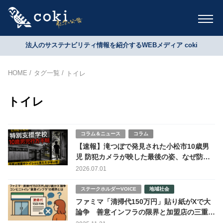
法人のサステナビリティ情報を紹介するWEBメディア coki
HOME
タグ一覧
トイレ
トイレ
コラム＆ニュース
コラム
【速報】滝つぼで発見された小松市10歳男
児 防犯カメラが映した最後の姿、なぜ防げ
なかったのか
2026.07.01
ステークホルダーVOICE
地域社会
ファミマ「清掃代150万円」貼り紙がXで大
論争 善意インフラの限界と加盟店の三重苦
があらわに