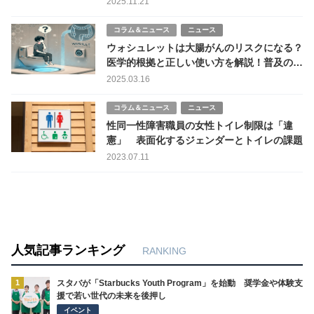
2025.11.21
コラム＆ニュース
ニュース
ウォシュレットは大腸がんのリスクになる？
医学的根拠と正しい使い方を解説！普及の歴
史と公共機関での衛生リスクも検証
2025.03.16
コラム＆ニュース
ニュース
性同一性障害職員の女性トイレ制限は「違
憲」 表面化するジェンダーとトイレの課題
2023.07.11
人気記事ランキング
RANKING
1
スタバが「Starbucks Youth Program」を始動 奨学金や体験支
援で若い世代の未来を後押し
イベント