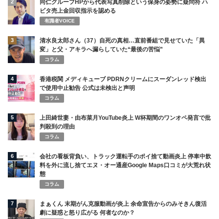
2
同仁グループHPから代表写真削除という保身の姿勢に疑問符 ハ
ビタ売上金回収指示を認める
有識者VOICE
3
清水良太郎さん（37）自死の真相…直前番組で見せていた「異
変」と父・アキラへ漏らしていた“最後の苦悩”
コラム
4
香港税関 メディキューブ PDRNクリームにスーダンレッド検出
で使用中止勧告 公式は未検出と声明
コラム
5
上田綺世妻・由布菜月YouTube炎上 W杯期間のワンオペ発言で批
判殺到の理由
コラム
6
会社の看板背負い、トラック運転手のポイ捨て動画炎上 停車中飲
料を外に流し捨てエヌ・オー通産Google Maps口コミが大荒れ状
態
コラム
7
まぁくん 末期がん克服動画が炎上 余命宣告からのみそきん復活
劇に疑惑と怒り広がる 何者なのか？