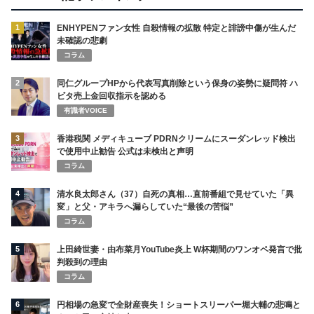
1
ENHYPENファン女性 自殺情報の拡散 特定と誹謗中傷が生んだ
未確認の悲劇
コラム
2
同仁グループHPから代表写真削除という保身の姿勢に疑問符 ハ
ビタ売上金回収指示を認める
有識者VOICE
3
香港税関 メディキューブ PDRNクリームにスーダンレッド検出
で使用中止勧告 公式は未検出と声明
コラム
4
清水良太郎さん（37）自死の真相…直前番組で見せていた「異
変」と父・アキラへ漏らしていた“最後の苦悩”
コラム
5
上田綺世妻・由布菜月YouTube炎上 W杯期間のワンオペ発言で批
判殺到の理由
コラム
6
円相場の急変で全財産喪失！ショートスリーパー堀大輔の悲鳴と