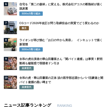
6
住宅を「第二の森林」に変える。株式会社デコスの断熱材が描く
脱炭素
SDGsの取り組み
7
CGコード2026年改訂が問う取締役会の実質でどう変わるのか
株主
8
ライオンが再び挑む「お口の中から美容」 インキュットで描く
新習慣
SDGsの取り組み
9
令和の虎出演者の華山田馨菜さん「闇バイト逮捕」は事実！釈明
動画も嘘疑惑で視聴者ドン引き
未来世代
10
令和の虎・華山田馨菜の正体 涙の医学部志望からパパ活豪遊と闇
バイト逮捕の黒い噂まで
未来世代
ニュース記事ランキング
RANKING