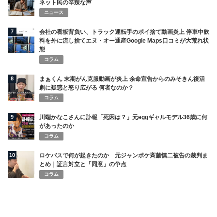
ネット民の辛辣な声
ニュース
7
会社の看板背負い、トラック運転手のポイ捨て動画炎上 停車中飲
料を外に流し捨てエヌ・オー通産Google Maps口コミが大荒れ状
態
コラム
8
まぁくん 末期がん克服動画が炎上 余命宣告からのみそきん復活
劇に疑惑と怒り広がる 何者なのか？
コラム
9
川端かなこさんに訃報「死因は？」元eggギャルモデル36歳に何
があったのか
コラム
10
ロケバスで何が起きたのか 元ジャンポケ斉藤慎二被告の裁判ま
とめ｜証言対立と「同意」の争点
コラム