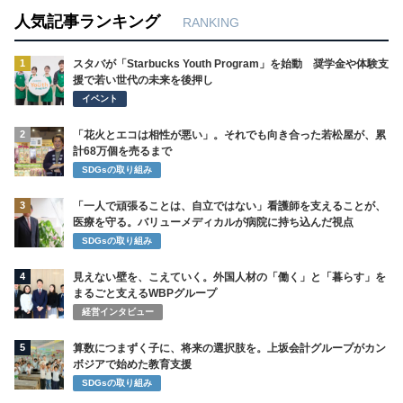
人気記事ランキング
RANKING
1
スタバが「Starbucks Youth Program」を始動 奨学金や体験支
援で若い世代の未来を後押し
イベント
2
「花火とエコは相性が悪い」。それでも向き合った若松屋が、累
計68万個を売るまで
SDGsの取り組み
3
「一人で頑張ることは、自立ではない」看護師を支えることが、
医療を守る。バリューメディカルが病院に持ち込んだ視点
SDGsの取り組み
4
見えない壁を、こえていく。外国人材の「働く」と「暮らす」を
まるごと支えるWBPグループ
経営インタビュー
5
算数につまずく子に、将来の選択肢を。上坂会計グループがカン
ボジアで始めた教育支援
SDGsの取り組み