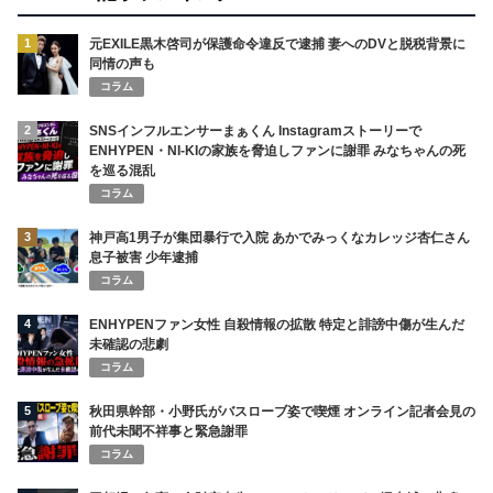
1
元EXILE黒木啓司が保護命令違反で逮捕 妻へのDVと脱税背景に
同情の声も
コラム
2
SNSインフルエンサーまぁくん Instagramストーリーで
ENHYPEN・NI-KIの家族を脅迫しファンに謝罪 みなちゃんの死
を巡る混乱
コラム
3
神戸高1男子が集団暴行で入院 あかでみっくなカレッジ杏仁さん
息子被害 少年逮捕
コラム
4
ENHYPENファン女性 自殺情報の拡散 特定と誹謗中傷が生んだ
未確認の悲劇
コラム
5
秋田県幹部・小野氏がバスローブ姿で喫煙 オンライン記者会見の
前代未聞不祥事と緊急謝罪
コラム