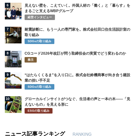
6
見えない壁を、こえていく。外国人材の「働く」と「暮らす」を
まるごと支えるWBPグループ
経営インタビュー
7
耐震診断に、もう一人の専門家を。株式会社田口住生活設計室の
取り組み
SDGsの取り組み
8
CGコード2026年改訂が問う取締役会の実質でどう変わるのか
株主
9
“はたらくくるま”を入り口に。株式会社鈴機商事が向き合う建設
業の担い手不足
SDGsの取り組み
10
グローカルインサイトがつなぐ、生活者の声と一本の木――「見
えないもの」を見える形に
ESGの取り組み
ニュース記事ランキング
RANKING