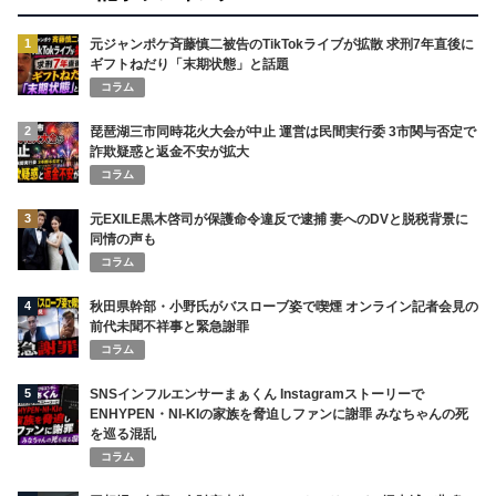
1
元ジャンポケ斉藤慎二被告のTikTokライブが拡散 求刑7年直後に
ギフトねだり「末期状態」と話題
コラム
2
琵琶湖三市同時花火大会が中止 運営は民間実行委 3市関与否定で
詐欺疑惑と返金不安が拡大
コラム
3
元EXILE黒木啓司が保護命令違反で逮捕 妻へのDVと脱税背景に
同情の声も
コラム
4
秋田県幹部・小野氏がバスローブ姿で喫煙 オンライン記者会見の
前代未聞不祥事と緊急謝罪
コラム
5
SNSインフルエンサーまぁくん Instagramストーリーで
ENHYPEN・NI-KIの家族を脅迫しファンに謝罪 みなちゃんの死
を巡る混乱
コラム