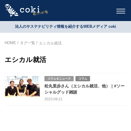
法人のサステナビリティ情報を紹介するWEBメディア coki
HOME
タグ一覧
エシカル就活
エシカル就活
コラム＆ニュース
コラム
松丸里歩さん（エシカル就活、他）｜#ソー
シャルグッド雑談
2023.09.21