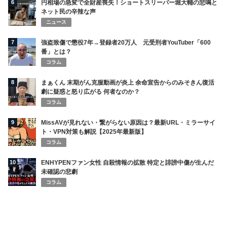
6
円相場の急変で全財産喪失！ショートスリーパー堀大輔の悲鳴と
ネット民の辛辣な声
ニュース
7
強盗致傷で懲役7年→登録者20万人 元受刑者YouTuber「600
番」とは？
コラム
8
まぁくん 末期がん克服動画が炎上 余命宣告からのみそきん復活
劇に疑惑と怒り広がる 何者なのか？
コラム
9
MissAVが見れない・繋がらない原因は？最新URL・ミラーサイ
ト・VPN対策も解説【2025年最新版】
コラム
10
ENHYPENファン女性 自殺情報の拡散 特定と誹謗中傷が生んだ
未確認の悲劇
コラム