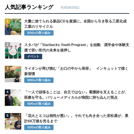
人気記事ランキング
RANKING
1
大量に捨てられる新品CDを資源に。全国から引き取る三星化成
工業のリサイクル
SDGsの取り組み
2
スタバが「Starbucks Youth Program」を始動 奨学金や体験支
援で若い世代の未来を後押し
イベント
3
ライオンが再び挑む「お口の中から美容」 インキュットで描く
新習慣
SDGsの取り組み
4
「一人で頑張ることは、自立ではない」看護師を支えることが、
医療を守る。バリューメディカルが病院に持ち込んだ視点
SDGsの取り組み
5
「花火とエコは相性が悪い」。それでも向き合った若松屋が、累
計68万個を売るまで
SDGsの取り組み