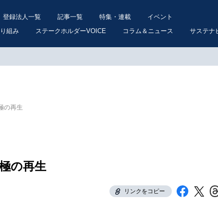
登録法人一覧
記事一覧
特集・連載
イベント
り組み
ステークホルダーVOICE
コラム＆ニュース
サステナ
究極の再生
く究極の再生
リンクをコピー