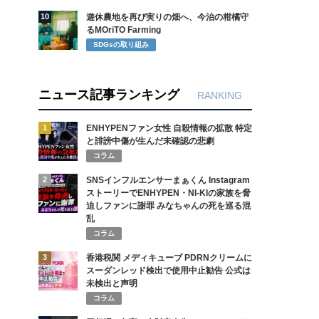
10
遊休農地を再び実りの畑へ、今治の柑橘守
るMOriTO Farming
SDGsの取り組み
ニュース記事ランキング
RANKING
1
ENHYPENファン女性 自殺情報の拡散 特定
と誹謗中傷が生んだ未確認の悲劇
コラム
2
SNSインフルエンサーまぁくん Instagram
ストーリーでENHYPEN・NI-KIの家族を脅
迫しファンに謝罪 みなちゃんの死を巡る混
乱
コラム
3
香港税関 メディキューブ PDRNクリームに
スーダンレッド検出で使用中止勧告 公式は
未検出と声明
コラム