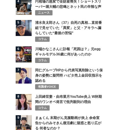
4
円相場の急変で全財産喪失！ショートスリ
ーパー堀大輔の悲鳴とネット民の辛辣な声
ニュース
5
清水良太郎さん（37）自死の真相…直前番
組で見せていた「異変」と父・アキラへ漏
らしていた“最後の苦悩”
コラム
6
川端かなこさんに訃報「死因は？」元egg
ギャルモデル36歳に何があったのか
コラム
7
同仁グループHPから代表写真削除という保
身の姿勢に疑問符 ハビタ売上金回収指示を
認める
有識者VOICE
8
上田綺世妻・由布菜月YouTube炎上 W杯期
間のワンオペ発言で批判殺到の理由
コラム
9
まぁくん 末期がん克服動画が炎上 余命宣
告からのみそきん復活劇に疑惑と怒り広が
る 何者なのか？