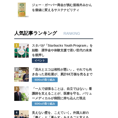
ジェー・ガーバー商会が挑む規格外みかん
を価値に変えるサステナビリティ
人気記事ランキング
RANKING
1
スタバが「Starbucks Youth Program」を
始動 奨学金や体験支援で若い世代の未来
を後押し
イベント
2
「花火とエコは相性が悪い」。それでも向
き合った若松屋が、累計68万個を売るまで
SDGsの取り組み
3
「一人で頑張ることは、自立ではない」看
護師を支えることが、医療を守る。バリュ
ーメディカルが病院に持ち込んだ視点
SDGsの取り組み
4
見えない壁を、こえていく。外国人材の
「働く」と「暮らす」をまるごと支える