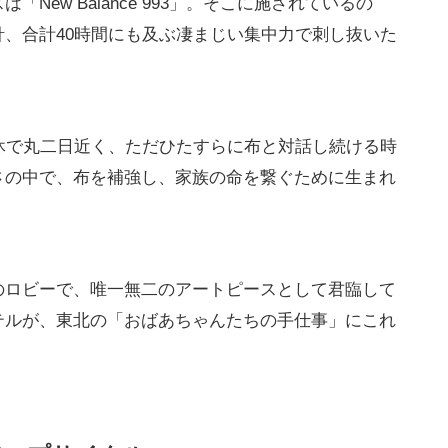
New Balance 993」。そこに施されているの
、合計40時間にも及ぶ凄まじい集中力で刺し抜いた
休で丸二日近く、ただひたすらに布と対話し続ける時
さの中で、布を補強し、家族の命を繋ぐために生まれ
のロビーで、唯一無二のアートピースとして君臨して
テルが、東北の「おばあちゃんたちの手仕事」にこれ