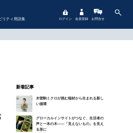
ビリティ用語集
ログイン
会員登録
お問合せ
新着記事
木曽駒ミクロが挑む端材から生まれる新し
い循環
グローカルインサイトがつなぐ、生活者の
声と一本の木――「見えないもの」を見え
る形に