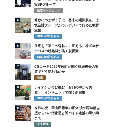
WBPグループ
経営インタビュー
5
算数につまずく子に、将来の選択肢を。上
坂会計グループがカンボジアで始めた教育
支援
SDGsの取り組み
6
住宅を「第二の森林」に変える。株式会社
デコスの断熱材が描く脱炭素
SDGsの取り組み
7
CGコード2026年改訂が問う取締役会の実
質でどう変わるのか
株主
8
ライオンが再び挑む「お口の中から美
容」 インキュットで描く新習慣
SDGsの取り組み
9
令和の虎・華山田馨菜の正体 涙の医学部志
望からパパ活豪遊と闇バイト逮捕の黒い噂
まで
未来世代