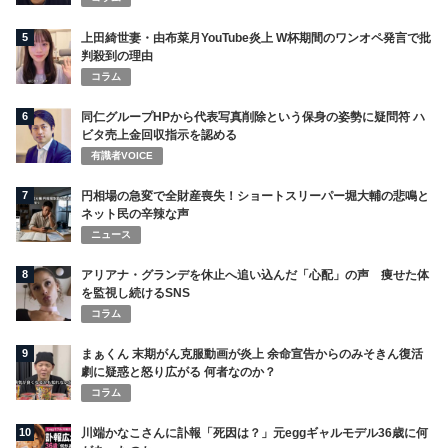
5
上田綺世妻・由布菜月YouTube炎上 W杯期間のワンオペ発言で批
判殺到の理由
コラム
6
同仁グループHPから代表写真削除という保身の姿勢に疑問符 ハ
ビタ売上金回収指示を認める
有識者VOICE
7
円相場の急変で全財産喪失！ショートスリーパー堀大輔の悲鳴と
ネット民の辛辣な声
ニュース
8
アリアナ・グランデを休止へ追い込んだ「心配」の声 痩せた体
を監視し続けるSNS
コラム
9
まぁくん 末期がん克服動画が炎上 余命宣告からのみそきん復活
劇に疑惑と怒り広がる 何者なのか？
コラム
10
川端かなこさんに訃報「死因は？」元eggギャルモデル36歳に何