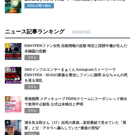
SDGsの取り組み
ニュース記事ランキング
RANKING
1
ENHYPENファン女性 自殺情報の拡散 特定と誹謗中傷が生んだ
未確認の悲劇
コラム
2
SNSインフルエンサーまぁくん Instagramストーリーで
ENHYPEN・NI-KIの家族を脅迫しファンに謝罪 みなちゃんの死
を巡る混乱
コラム
3
香港税関 メディキューブ PDRNクリームにスーダンレッド検出
で使用中止勧告 公式は未検出と声明
コラム
4
清水良太郎さん（37）自死の真相…直前番組で見せていた「異
変」と父・アキラへ漏らしていた“最後の苦悩”
コラム