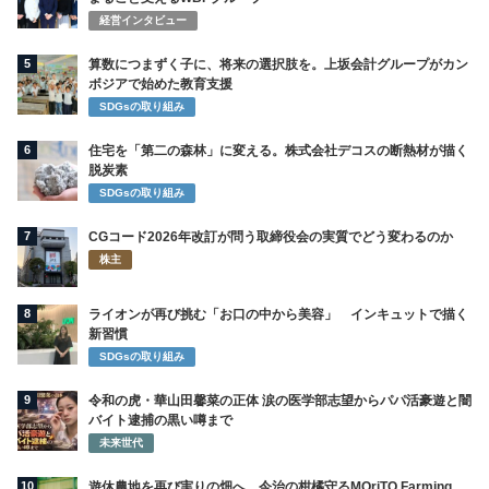
経営インタビュー
5
算数につまずく子に、将来の選択肢を。上坂会計グループがカン
ボジアで始めた教育支援
SDGsの取り組み
6
住宅を「第二の森林」に変える。株式会社デコスの断熱材が描く
脱炭素
SDGsの取り組み
7
CGコード2026年改訂が問う取締役会の実質でどう変わるのか
株主
8
ライオンが再び挑む「お口の中から美容」 インキュットで描く
新習慣
SDGsの取り組み
9
令和の虎・華山田馨菜の正体 涙の医学部志望からパパ活豪遊と闇
バイト逮捕の黒い噂まで
未来世代
10
遊休農地を再び実りの畑へ、今治の柑橘守るMOriTO Farming