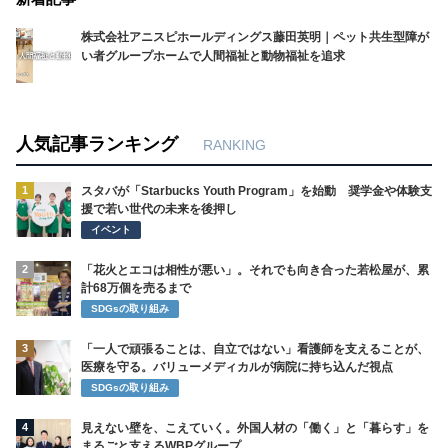
株式会社アニスピホールディングス藤田英明｜ペット共生型障が
い者グループホームで人間福祉と動物福祉を追求
人気記事ランキング
RANKING
1
スタバが「Starbucks Youth Program」を始動 奨学金や体験支
援で若い世代の未来を後押し
イベント
2
「花火とエコは相性が悪い」。それでも向き合った若松屋が、累
計68万個を売るまで
SDGsの取り組み
3
「一人で頑張ることは、自立ではない」看護師を支えることが、
医療を守る。バリューメディカルが病院に持ち込んだ視点
SDGsの取り組み
4
見えない壁を、こえていく。外国人材の「働く」と「暮らす」を
まるごと支えるWBPグループ