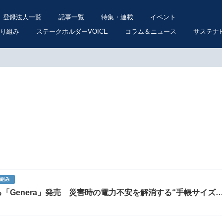
登録法人一覧
記事一覧
特集・連載
イベント
り組み
ステークホルダーVOICE
コラム＆ニュース
サステナ
り組み
「Genera」発売 災害時の電力不安を解消する“手帳サイズ
能性