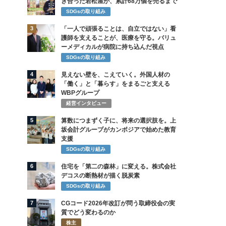
き合った若松屋が、累計68万個を売るまで
SDGsの取り組み
3
「一人で頑張ることは、自立ではない」看
護師を支えることが、医療を守る。バリュ
ーメディカルが病院に持ち込んだ視点
SDGsの取り組み
4
見えない壁を、こえていく。外国人材の
「働く」と「暮らす」をまるごと支える
WBPグループ
経営インタビュー
5
算数につまずく子に、将来の選択肢を。上
坂会計グループがカンボジアで始めた教育
支援
SDGsの取り組み
6
住宅を「第二の森林」に変える。株式会社
デコスの断熱材が描く脱炭素
SDGsの取り組み
7
CGコード2026年改訂が問う取締役会の実
質でどう変わるのか
株主