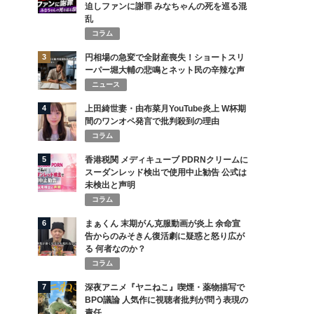
迫しファンに謝罪 みなちゃんの死を巡る混
乱
コラム
3
円相場の急変で全財産喪失！ショートスリ
ーパー堀大輔の悲鳴とネット民の辛辣な声
ニュース
4
上田綺世妻・由布菜月YouTube炎上 W杯期
間のワンオペ発言で批判殺到の理由
コラム
5
香港税関 メディキューブ PDRNクリームに
スーダンレッド検出で使用中止勧告 公式は
未検出と声明
コラム
6
まぁくん 末期がん克服動画が炎上 余命宣
告からのみそきん復活劇に疑惑と怒り広が
る 何者なのか？
コラム
7
深夜アニメ『ヤニねこ』喫煙・薬物描写で
BPO議論 人気作に視聴者批判が問う表現の
責任