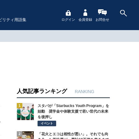
ビリティ用語集
ログイン
会員登録
お問合せ
人気記事ランキング
RANKING
1
スタバが「Starbucks Youth Program」を
始動 奨学金や体験支援で若い世代の未来
を後押し
・
イベント
2
「花火とエコは相性が悪い」。それでも向