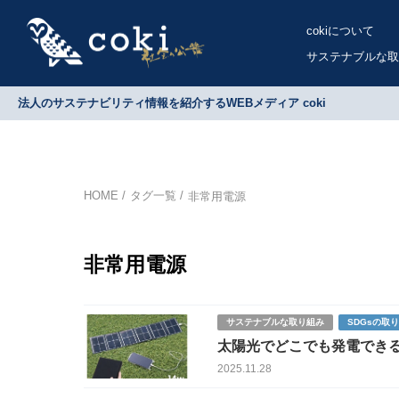
cokiについて
サステナブルな取
法人のサステナビリティ情報を紹介するWEBメディア coki
HOME
タグ一覧
非常用電源
非常用電源
サステナブルな取り組み
SDGsの取
太陽光でどこでも発電できる
自給型”ポケット発電機の可
2025.11.28