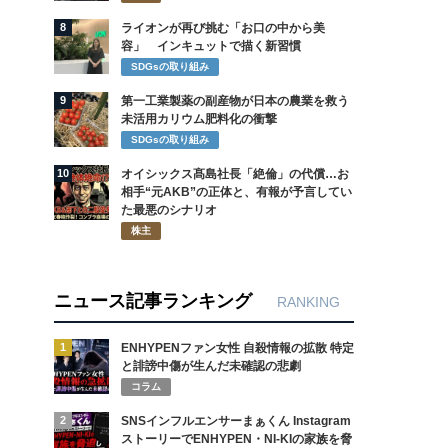
8
ライオンが再び挑む「お口の中から美
容」 インキュットで描く新習慣
SDGsの取り組み
9
第一工業製薬の副産物が日本の農業を救う
未活用カリウム肥料化の衝撃
SDGsの取り組み
10
オイシックス髙島社長「絶倫」の代償…お
相手“元AKB”の正体と、有報が予言してい
た最悪のシナリオ
株主
ニュース記事ランキング
RANKING
1
ENHYPENファン女性 自殺情報の拡散 特定
と誹謗中傷が生んだ未確認の悲劇
コラム
2
SNSインフルエンサーまぁくん Instagram
ストーリーでENHYPEN・NI-KIの家族を脅