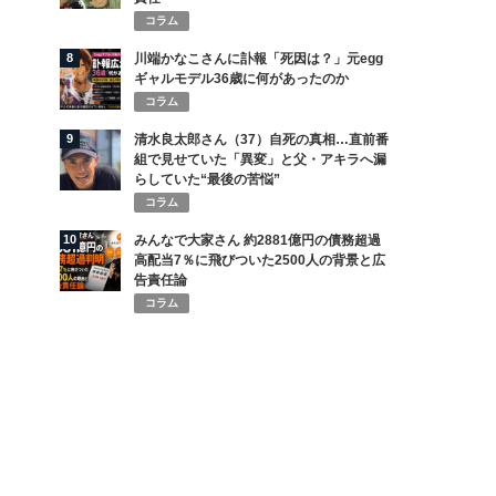
コラム
8
川端かなこさんに訃報「死因は？」元egg
ギャルモデル36歳に何があったのか
コラム
9
清水良太郎さん（37）自死の真相…直前番
組で見せていた「異変」と父・アキラへ漏
らしていた“最後の苦悩”
コラム
10
みんなで大家さん 約2881億円の債務超過
高配当7％に飛びついた2500人の背景と広
告責任論
コラム