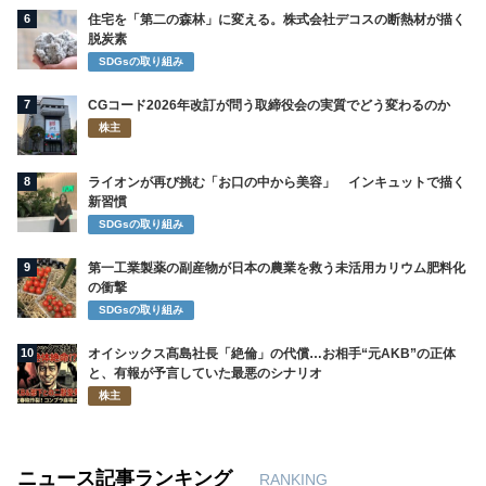
6
住宅を「第二の森林」に変える。株式会社デコスの断熱材が描く
脱炭素
SDGsの取り組み
7
CGコード2026年改訂が問う取締役会の実質でどう変わるのか
株主
8
ライオンが再び挑む「お口の中から美容」 インキュットで描く
新習慣
SDGsの取り組み
9
第一工業製薬の副産物が日本の農業を救う未活用カリウム肥料化
の衝撃
SDGsの取り組み
10
オイシックス髙島社長「絶倫」の代償…お相手“元AKB”の正体
と、有報が予言していた最悪のシナリオ
株主
ニュース記事ランキング
RANKING