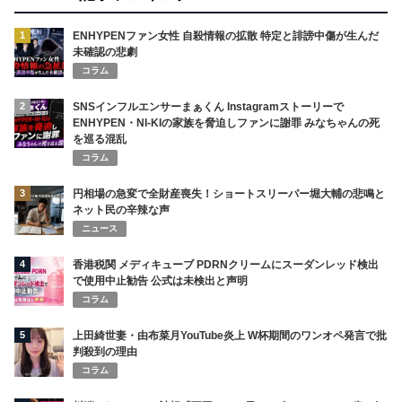
1
ENHYPENファン女性 自殺情報の拡散 特定と誹謗中傷が生んだ
未確認の悲劇
コラム
2
SNSインフルエンサーまぁくん Instagramストーリーで
ENHYPEN・NI-KIの家族を脅迫しファンに謝罪 みなちゃんの死
を巡る混乱
コラム
3
円相場の急変で全財産喪失！ショートスリーパー堀大輔の悲鳴と
ネット民の辛辣な声
ニュース
4
香港税関 メディキューブ PDRNクリームにスーダンレッド検出
で使用中止勧告 公式は未検出と声明
コラム
5
上田綺世妻・由布菜月YouTube炎上 W杯期間のワンオペ発言で批
判殺到の理由
コラム