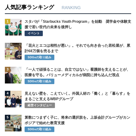
人気記事ランキング
RANKING
1
スタバが「Starbucks Youth Program」を始動 奨学金や体験支
援で若い世代の未来を後押し
イベント
2
「花火とエコは相性が悪い」。それでも向き合った若松屋が、累
計68万個を売るまで
SDGsの取り組み
3
「一人で頑張ることは、自立ではない」看護師を支えることが、
医療を守る。バリューメディカルが病院に持ち込んだ視点
SDGsの取り組み
4
見えない壁を、こえていく。外国人材の「働く」と「暮らす」を
まるごと支えるWBPグループ
経営インタビュー
5
算数につまずく子に、将来の選択肢を。上坂会計グループがカン
ボジアで始めた教育支援
SDGsの取り組み