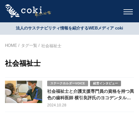
法人のサステナビリティ情報を紹介するWEBメディア coki
HOME
タグ一覧
社会福祉士
社会福祉士
ステークホルダーVOICE
経営インタビュー
社会福祉士と介護支援専門員の資格を持つ異
色の歯科医師 横引良評氏のヨコデンタルク
リニック
2024.10.28