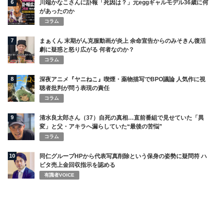
6
川端かなこさんに訃報「死因は？」元eggギャルモデル36歳に何
があったのか
コラム
7
まぁくん 末期がん克服動画が炎上 余命宣告からのみそきん復活
劇に疑惑と怒り広がる 何者なのか？
コラム
8
深夜アニメ『ヤニねこ』喫煙・薬物描写でBPO議論 人気作に視
聴者批判が問う表現の責任
コラム
9
清水良太郎さん（37）自死の真相…直前番組で見せていた「異
変」と父・アキラへ漏らしていた“最後の苦悩”
コラム
10
同仁グループHPから代表写真削除という保身の姿勢に疑問符 ハ
ビタ売上金回収指示を認める
有識者VOICE