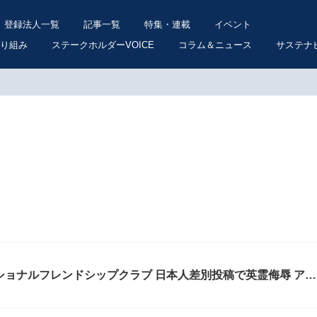
登録法人一覧
記事一覧
特集・連載
イベント
り組み
ステークホルダーVOICE
コラム＆ニュース
サステナ
ショナルフレンドシップクラブ 日本人差別投稿で英霊侮辱 アカ
が殺到