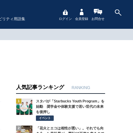
ビリティ用語集
ログイン
会員登録
お問合せ
人気記事ランキング
RANKING
1
スタバが「Starbucks Youth Program」を
始動 奨学金や体験支援で若い世代の未来
を後押し
イベント
2
「花火とエコは相性が悪い」。それでも向