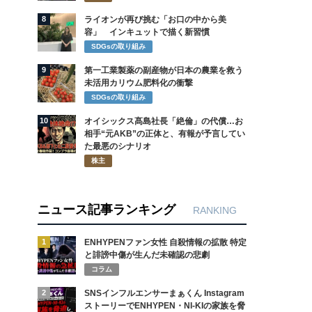
8
ライオンが再び挑む「お口の中から美
容」 インキュットで描く新習慣
SDGsの取り組み
9
第一工業製薬の副産物が日本の農業を救う
未活用カリウム肥料化の衝撃
SDGsの取り組み
10
オイシックス髙島社長「絶倫」の代償…お
相手“元AKB”の正体と、有報が予言してい
た最悪のシナリオ
株主
ニュース記事ランキング
RANKING
1
ENHYPENファン女性 自殺情報の拡散 特定
と誹謗中傷が生んだ未確認の悲劇
コラム
2
SNSインフルエンサーまぁくん Instagram
ストーリーでENHYPEN・NI-KIの家族を脅