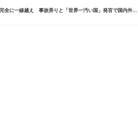
ゃん、完全に一線越え 事故弄りと「世界一汚い国」発言で国内外か