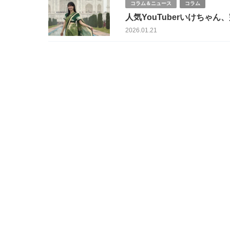
コラム＆ニュース
コラム
人気YouTuberいけち
ら総叩き
2026.01.21