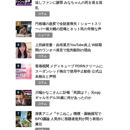
迫しファンに謝罪 みなちゃんの死を巡る混
乱
コラム
3
円相場の急変で全財産喪失！ショートスリ
ーパー堀大輔の悲鳴とネット民の辛辣な声
ニュース
4
上田綺世妻・由布菜月YouTube炎上 W杯期
間のワンオペ発言で批判殺到の理由
コラム
5
香港税関 メディキューブ PDRNクリームに
スーダンレッド検出で使用中止勧告 公式は
未検出と声明
コラム
6
川端かなこさんに訃報「死因は？」元egg
ギャルモデル36歳に何があったのか
コラム
7
深夜アニメ『ヤニねこ』喫煙・薬物描写で
BPO議論 人気作に視聴者批判が問う表現の
責任