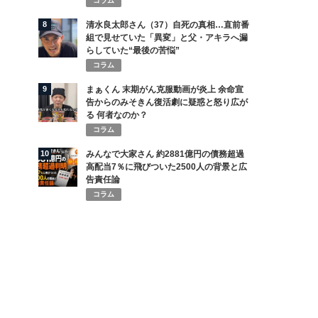
コラム
8
清水良太郎さん（37）自死の真相…直前番
組で見せていた「異変」と父・アキラへ漏
らしていた“最後の苦悩”
コラム
9
まぁくん 末期がん克服動画が炎上 余命宣
告からのみそきん復活劇に疑惑と怒り広が
る 何者なのか？
コラム
10
みんなで大家さん 約2881億円の債務超過
高配当7％に飛びついた2500人の背景と広
告責任論
コラム