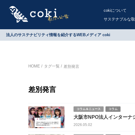
cokiについて
サステナブルな取
法人のサステナビリティ情報を紹介するWEBメディア coki
HOME
タグ一覧
差別発言
差別発言
コラム＆ニュース
コラム
大阪市NPO法人インターナ
ウント削除と認可取消要求
2026.05.02