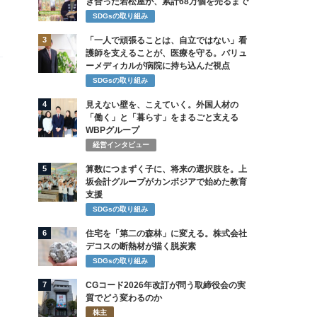
き合った若松屋が、累計68万個を売るまで
SDGsの取り組み
3
「一人で頑張ることは、自立ではない」看
護師を支えることが、医療を守る。バリュ
ーメディカルが病院に持ち込んだ視点
SDGsの取り組み
4
見えない壁を、こえていく。外国人材の
「働く」と「暮らす」をまるごと支える
WBPグループ
経営インタビュー
5
算数につまずく子に、将来の選択肢を。上
坂会計グループがカンボジアで始めた教育
支援
SDGsの取り組み
6
住宅を「第二の森林」に変える。株式会社
デコスの断熱材が描く脱炭素
SDGsの取り組み
7
CGコード2026年改訂が問う取締役会の実
質でどう変わるのか
株主