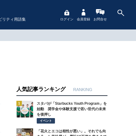
ビリティ用語集
ログイン
会員登録
お問合せ
人気記事ランキング
RANKING
1
スタバが「Starbucks Youth Program」を
始動 奨学金や体験支援で若い世代の未来
を後押し
イベント
2
「花火とエコは相性が悪い」。それでも向