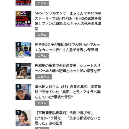
コラム
3
SNSインフルエンサーまぁくん Instagram
ストーリーでENHYPEN・NI-KIの家族を脅
迫しファンに謝罪 みなちゃんの死を巡る混
乱
コラム
4
神戸高1男子が集団暴行で入院 あかでみっ
くなカレッジ杏仁さん息子被害 少年逮捕
コラム
5
円相場の急変で全財産喪失！ショートスリ
ーパー堀大輔の悲鳴とネット民の辛辣な声
ニュース
6
清水良太郎さん（37）自死の真相…直前番
組で見せていた「異変」と父・アキラへ漏
らしていた“最後の苦悩”
コラム
7
【宮崎麗果脱税裁判】法廷で飛び出し
た“セクハラ訴え” 「生きる価値がないと
思った」涙の証言