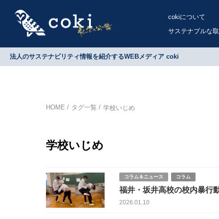
cokiについて
サステナブルな取
法人のサステナビリティ情報を紹介するWEBメディア coki
HOME
タグ一覧
学校いじめ
学校いじめ
コラム＆ニュース
コラム
福井・坂井高校の校内暴行動画
2026.01.10