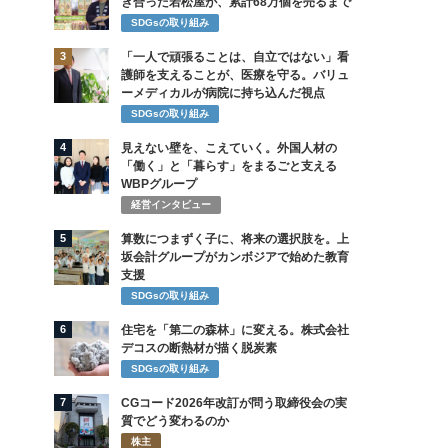
き合った若松屋が、累計68万個を売るまで
SDGsの取り組み
3
「一人で頑張ることは、自立ではない」看
護師を支えることが、医療を守る。バリュ
ーメディカルが病院に持ち込んだ視点
SDGsの取り組み
4
見えない壁を、こえていく。外国人材の
「働く」と「暮らす」をまるごと支える
WBPグループ
経営インタビュー
5
算数につまずく子に、将来の選択肢を。上
坂会計グループがカンボジアで始めた教育
支援
SDGsの取り組み
6
住宅を「第二の森林」に変える。株式会社
デコスの断熱材が描く脱炭素
SDGsの取り組み
7
CGコード2026年改訂が問う取締役会の実
質でどう変わるのか
株主