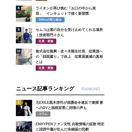
8
ライオンが再び挑む「お口の中から美
容」 インキュットで描く新習慣
SDGsの取り組み
9
セムコは素の自分を受け止めてくれる場所
｜技術部門０さん
社員・家族
10
株式会社龍興・佐々木龍生社長、従業員へ
の「顔面蹴り」で炎上 従業員激減の真相
とは
社員・家族
ニュース記事ランキング
RANKING
1
元EXILE黒木啓司が保護命令違反で逮捕 妻
へのDVと脱税背景に同情の声も
コラム
2
ENHYPENファン女性 自殺情報の拡散 特定
と誹謗中傷が生んだ未確認の悲劇