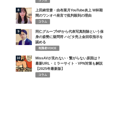
コラム
8
上田綺世妻・由布菜月YouTube炎上 W杯期
間のワンオペ発言で批判殺到の理由
コラム
9
同仁グループHPから代表写真削除という保
身の姿勢に疑問符 ハビタ売上金回収指示を
認める
有識者VOICE
10
MissAVが見れない・繋がらない原因は？
最新URL・ミラーサイト・VPN対策も解説
【2025年最新版】
コラム