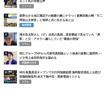
ネット民の辛辣な声
ニュース
7
萩野公介＆池江璃花子の熱愛の裏にチラつく新興宗教の噂「不二
阿祖山太神宮」と地球と共に生きる会とは
地球環境
8
清水良太郎さん（37）自死の真相…直前番組で見せていた「異
変」と父・アキラへ漏らしていた“最後の苦悩”
コラム
9
同仁グループHPから代表写真削除という保身の姿勢に疑問符 ハ
ビタ売上金回収指示を認める
有識者VOICE
10
MDL秋葉原店オープンで大行列地獄絵図 無料配布混乱とお詫び
投稿削除批判 炎天下熱中症・群衆雪崩リスクも
コラム