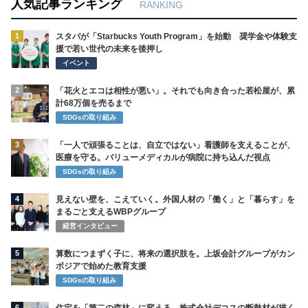
人気記事ランキング
RANKING
1
スタバが「Starbucks Youth Program」を始動 奨学金や体験支
援で若い世代の未来を後押し
イベント
2
「花火とエコは相性が悪い」。それでも向き合った若松屋が、累
計68万個を売るまで
SDGsの取り組み
3
「一人で頑張ることは、自立ではない」看護師を支えることが、
医療を守る。バリューメディカルが病院に持ち込んだ視点
SDGsの取り組み
4
見えない壁を、こえていく。外国人材の「働く」と「暮らす」を
まるごと支えるWBPグループ
経営インタビュー
5
算数につまずく子に、将来の選択肢を。上坂会計グループがカン
ボジアで始めた教育支援
SDGsの取り組み
6