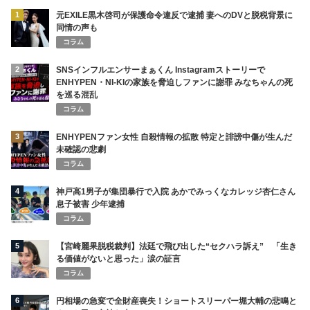
1
元EXILE黒木啓司が保護命令違反で逮捕 妻へのDVと脱税背景に
同情の声も
コラム
2
SNSインフルエンサーまぁくん Instagramストーリーで
ENHYPEN・NI-KIの家族を脅迫しファンに謝罪 みなちゃんの死
を巡る混乱
コラム
3
ENHYPENファン女性 自殺情報の拡散 特定と誹謗中傷が生んだ
未確認の悲劇
コラム
4
神戸高1男子が集団暴行で入院 あかでみっくなカレッジ杏仁さん
息子被害 少年逮捕
コラム
5
【宮崎麗果脱税裁判】法廷で飛び出した“セクハラ訴え” 「生き
る価値がないと思った」涙の証言
コラム
6
円相場の急変で全財産喪失！ショートスリーパー堀大輔の悲鳴と