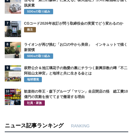
住宅を「第二の森林」に変える。株式会社デコスの断熱材が描く
脱炭素
SDGsの取り組み
7
CGコード2026年改訂が問う取締役会の実質でどう変わるのか
株主
8
ライオンが再び挑む「お口の中から美容」 インキュットで描く
新習慣
SDGsの取り組み
9
萩野公介＆池江璃花子の熱愛の裏にチラつく新興宗教の噂「不二
阿祖山太神宮」と地球と共に生きる会とは
地球環境
10
歓楽街の帝王・森下グループ「マリン」全店閉店の怪 総工費10
億円の宮殿を捨ててまで撤退する理由
社員・家族
ニュース記事ランキング
RANKING