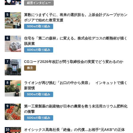
経営インタビュー
5
算数につまずく子に、将来の選択肢を。上坂会計グループがカン
ボジアで始めた教育支援
SDGsの取り組み
6
住宅を「第二の森林」に変える。株式会社デコスの断熱材が描く
脱炭素
SDGsの取り組み
7
CGコード2026年改訂が問う取締役会の実質でどう変わるのか
株主
8
ライオンが再び挑む「お口の中から美容」 インキュットで描く
新習慣
SDGsの取り組み
9
第一工業製薬の副産物が日本の農業を救う未活用カリウム肥料化
の衝撃
SDGsの取り組み
10
オイシックス髙島社長「絶倫」の代償…お相手“元AKB”の正体