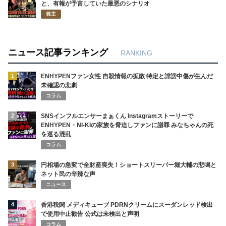
と、有報が予言していた最悪のシナリオ
株主
ニュース記事ランキング
RANKING
1
ENHYPENファン女性 自殺情報の拡散 特定と誹謗中傷が生んだ
未確認の悲劇
コラム
2
SNSインフルエンサーまぁくん Instagramストーリーで
ENHYPEN・NI-KIの家族を脅迫しファンに謝罪 みなちゃんの死
を巡る混乱
コラム
3
円相場の急変で全財産喪失！ショートスリーパー堀大輔の悲鳴と
ネット民の辛辣な声
ニュース
4
香港税関 メディキューブ PDRNクリームにスーダンレッド検出
で使用中止勧告 公式は未検出と声明
コラム