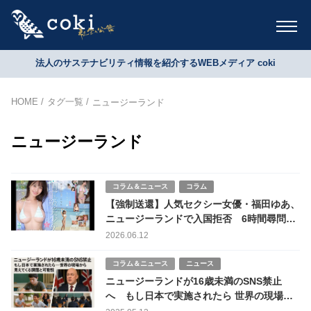
法人のサステナビリティ情報を紹介するWEBメディア coki
HOME
タグ一覧
ニュージーランド
ニュージーランド
コラム＆ニュース
コラム
【強制送還】人気セクシー女優・福田ゆあ、
ニュージーランドで入国拒否 6時間尋問・
薬物検査…海外出稼ぎ問題との関連は？
2026.06.12
コラム＆ニュース
ニュース
ニュージーランドが16歳未満のSNS禁止
へ もし日本で実施されたら 世界の現場か
ら見えてくる課題と可能性