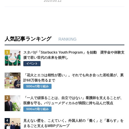
2025.05.12
人気記事ランキング
RANKING
1
スタバが「Starbucks Youth Program」を始動 奨学金や体験支
援で若い世代の未来を後押し
イベント
2
「花火とエコは相性が悪い」。それでも向き合った若松屋が、累
計68万個を売るまで
SDGsの取り組み
3
「一人で頑張ることは、自立ではない」看護師を支えることが、
医療を守る。バリューメディカルが病院に持ち込んだ視点
SDGsの取り組み
4
見えない壁を、こえていく。外国人材の「働く」と「暮らす」を
まるごと支えるWBPグループ