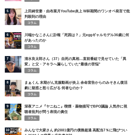
5
上田綺世妻・由布菜月YouTube炎上 W杯期間のワンオペ発言で批
判殺到の理由
コラム
6
川端かなこさんに訃報「死因は？」元eggギャルモデル36歳に何
があったのか
コラム
7
清水良太郎さん（37）自死の真相…直前番組で見せていた「異
変」と父・アキラへ漏らしていた“最後の苦悩”
コラム
8
まぁくん 末期がん克服動画が炎上 余命宣告からのみそきん復活
劇に疑惑と怒り広がる 何者なのか？
コラム
9
深夜アニメ『ヤニねこ』喫煙・薬物描写でBPO議論 人気作に視
聴者批判が問う表現の責任
コラム
10
みんなで大家さん 約2881億円の債務超過 高配当7％に飛びつい